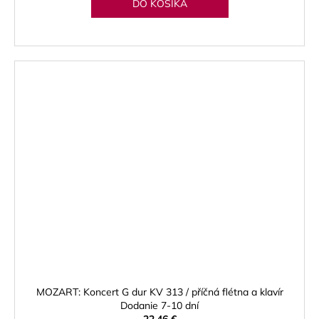
DO KOŠÍKA
MOZART: Koncert G dur KV 313 / příčná flétna a klavír
Dodanie 7-10 dní
22,46 €