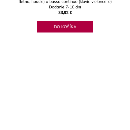
flétna, housle) a basso continuo (klavír, violoncello)
Dodanie 7-10 dní
33,92 €
DO KOŠÍKA