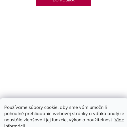
Používame súbory cookie, aby sme vám umožnili
pohodlné prehliadanie webovej stránky a vďaka analýze
Crossing Borders - Piano Solo Book 1 / klavírní
neustále zlepšovali jej funkcie, výkon a použiteľnosť.
Viac
přednesové skladbičky v rytmu jazzu a popu
informácií
Dodanie 7-10 dní