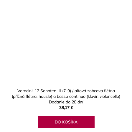
Veracini: 12 Sonaten III (7-9) / altová zobcová flétna
(příčná flétna, housle) a basso continuo (klavír, violoncello)
Dodanie do 28 dní
38,17 €
DO KOŠÍKA