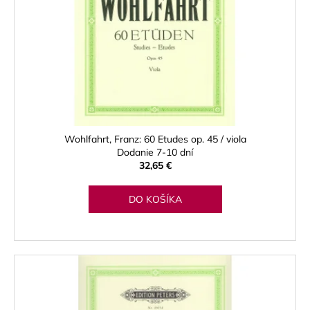
č
a
m
e
LUPIFARO
CLASSIC
PLÁTKY
NA
ALT
Wohlfahrt, Franz: 60 Etudes op. 45 / viola
SAXOFÓN
Dodanie 7-10 dní
32,65 €
3,90
€
DO KOŠÍKA