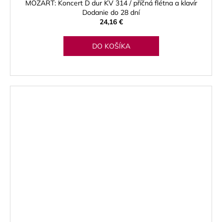
MOZART: Koncert D dur KV 314 / příčná flétna a klavír
Dodanie do 28 dní
24,16 €
DO KOŠÍKA