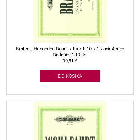
u
o
á
k
d
j
t
u
s
o
k
ť
v
t
?
o
Brahms: Hungarian Dances 1 (nr.1-10) / 1 klavír 4 ruce
v
Dodanie 7-10 dní
19,91 €
HĽADAŤ
DO KOŠÍKA
O
d
p
o
r
ú