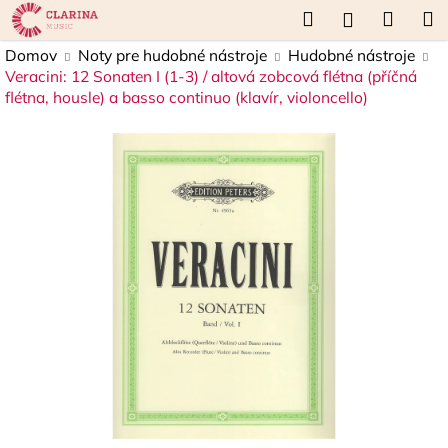
K
Prejsť
Hľadať
Náku
M
Prihláseni
na
o
obsah
Späť
Späť
košík
Domov
Noty pre hudobné nástroje
Hudobné nástroje
š
Veracini: 12 Sonaten I (1-3) / altová zobcová flétna (příčná
í
flétna, housle) a basso continuo (klavír, violoncello)
Č
k
o
p
o
t
r
e
b
u
j
e
t
e
n