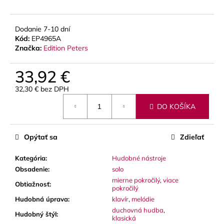
č
a
m
Dodanie 7-10 dní
e
Kód:
EP4965A
Značka:
Edition Peters
VANDOREN
33,92 €
JAVA
RED
32,30 € bez DPH
CUT
PLÁTKY
Jednotková
NA
DO KOŠÍKA
cena:
ALT
SAXOFÓN
3,50
Opýtať sa
Zdieľať
€
Kategória
:
Hudobné nástroje
Obsadenie
:
solo
mierne pokročilý
,
viace
Obtiažnosť
:
pokročilý
Hudobná úprava
:
klavír
,
melódie
duchovná hudba
,
Hudobný štýl
:
klasická