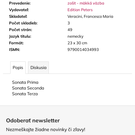
Prevedenie
:
zošit - mäkká väzba
Vydavateľ
:
Edition Peters
Skladateľ
:
Veracini, Francesco Maria
Počet skladieb
:
3
Počet strán
:
49
Jazyk titulu
:
nemecky
Formát
:
23 x 30 cm
ISMN
:
9790014034993
Popis
Diskusia
Sonata Prima
Sonata Seconda
Sonata Terza
Z
á
Odoberať newsletter
p
Nezmeškajte žiadne novinky či zľavy!
ä