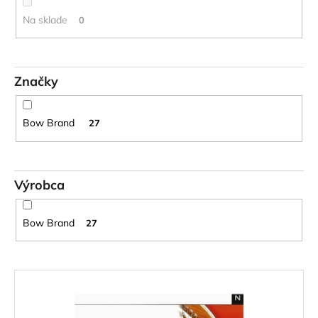
o
č
d
a
Na sklade
0
m
u
e
k
t
Značky
o
STAGG
BATON
v
BOX
Bow Brand
27
PUZDRO
NA
DIRIGENTSKÚ
TAKTOVKU
16
Výrobca
€
Bow Brand
27
V
ý
p