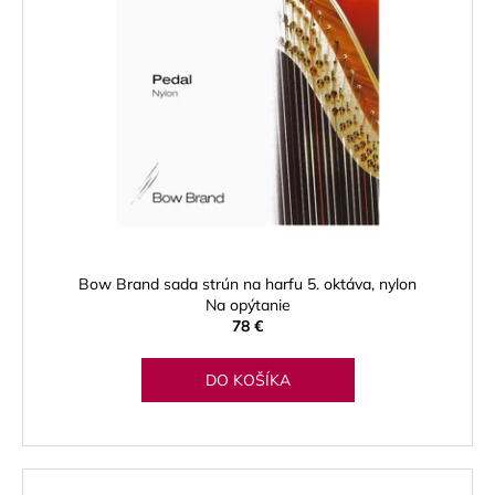
i
s
p
r
o
d
u
k
t
o
Bow Brand sada strún na harfu 5. oktáva, nylon
v
Na opýtanie
78 €
DO KOŠÍKA