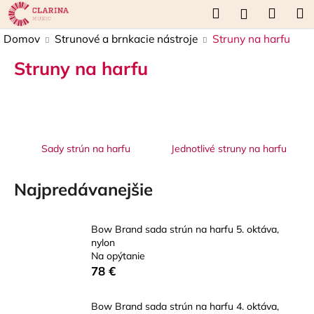
K
Prejsť
Hľadať
Náku
M
Prihláseni
na
o
obsah
Späť
Späť
košík
Domov
Strunové a brnkacie nástroje
Struny na harfu
š
í
Struny na harfu
Č
k
o
p
o
t
Sady strún na harfu
Jednotlivé struny na harfu
r
e
Najpredávanejšie
b
u
Bow Brand sada strún na harfu 5. oktáva,
j
nylon
e
Na opýtanie
78 €
t
e
Bow Brand sada strún na harfu 4. oktáva,
n