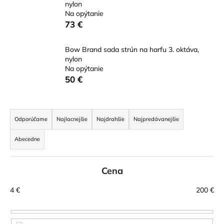
nylon
á
Na opýtanie
j
73 €
s
ť
Bow Brand sada strún na harfu 3. oktáva,
nylon
?
Na opýtanie
50 €
R
HĽADAŤ
a
Odporúčame
Najlacnejšie
Najdrahšie
Najpredávanejšie
d
Abecedne
e
n
O
d
Cena
i
p
e
4
€
200
€
o
p
r
r
ú