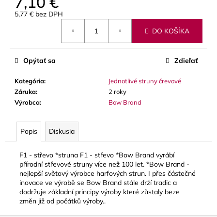
7,10 €
č
a
5,77 € bez DPH
m
Jednotková
DO KOŠÍKA
cena:
e
Opýtať sa
Zdieľať
VANDOREN
JAVA
RED
Kategória
:
Jednotlivé struny črevové
CUT
Záruka
:
2 roky
PLÁTKY
Výrobca
:
Bow Brand
NA
ALT
SAXOFÓN
Popis
Diskusia
3,50
€
F1 - střevo *struna F1 - střevo *Bow Brand vyrábí
přírodní střevové struny více než 100 let. *Bow Brand -
nejlepší světový výrobce harfových strun. I přes částečné
inovace ve výrobě se Bow Brand stále drží tradic a
dodržuje základní principy výroby které zůstaly beze
změn již od počátků výroby..