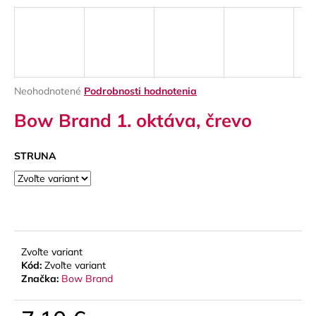
á
j
s
ť
?
Priemerné
Neohodnotené
Podrobnosti hodnotenia
hodnotenie
Bow Brand 1. oktáva, črevo
produktu
je
0,0
STRUNA
z
HĽADAŤ
5
hviezdičiek.
O
d
Zvoľte variant
p
Kód:
Zvoľte variant
o
Značka:
Bow Brand
r
ú