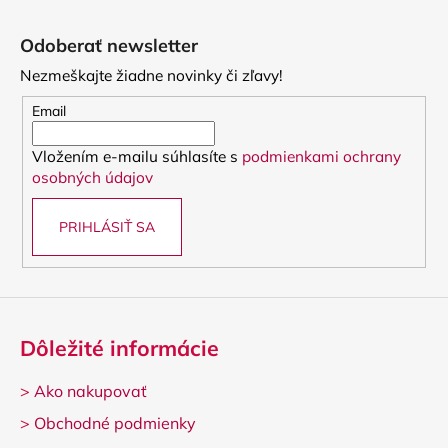
Z
á
Odoberať newsletter
p
Nezmeškajte žiadne novinky či zľavy!
ä
t
Email
i
Vložením e-mailu súhlasíte s
podmienkami ochrany
e
osobných údajov
PRIHLÁSIŤ SA
Dôležité informácie
>
Ako nakupovať
>
Obchodné podmienky