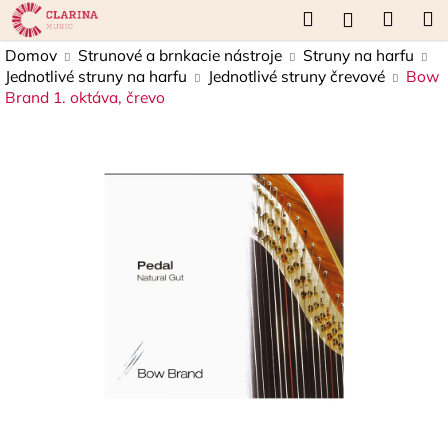
K
Prejsť
Hľadať
Náku
M
Prihláseni
na
o
obsah
Späť
Späť
košík
Domov
Strunové a brnkacie nástroje
Struny na harfu
š
Jednotlivé struny na harfu
Jednotlivé struny črevové
Bow
í
Brand 1. oktáva, črevo
Č
k
o
p
o
t
r
e
b
u
j
e
t
e
n