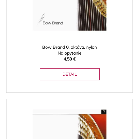
o
d
u
k
t
o
Bow Brand 0. oktáva, nylon
v
Na opýtanie
4,50 €
DETAIL