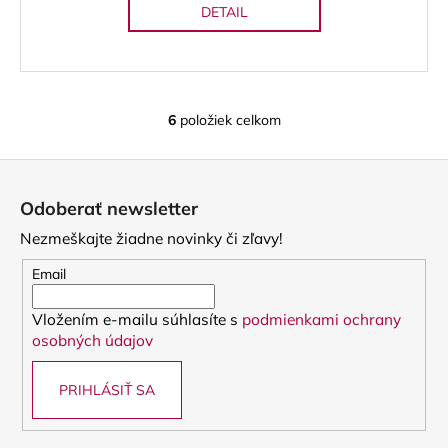
DETAIL
6
položiek celkom
O
v
Z
l
á
á
Odoberať newsletter
d
p
a
Nezmeškajte žiadne novinky či zľavy!
ä
c
t
Email
i
i
e
Vložením e-mailu súhlasíte s
podmienkami ochrany
e
p
osobných údajov
r
v
PRIHLÁSIŤ SA
k
y
v