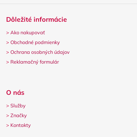
ý
p
i
Dôležité informácie
s
u
>
Ako nakupovať
>
Obchodné podmienky
>
Ochrana osobných údajov
>
Reklamačný formulár
O nás
>
Služby
>
Značky
>
Kontakty