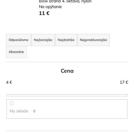
Bow Brand 4. oktáva, nylon
á
Na opýtanie
11 €
j
s
ť
R
?
a
Odporúčame
Najlacnejšie
Najdrahšie
Najpredávanejšie
d
Abecedne
e
n
HĽADAŤ
Cena
i
e
4
€
17
€
p
r
O
d
o
p
d
Na sklade
0
o
u
r
k
ú