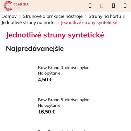
K
Prejsť
Hľadať
Náku
M
Prihláseni
na
o
obsah
Späť
Späť
košík
Domov
Strunové a brnkacie nástroje
Struny na harfu
š
Jednotlivé struny na harfu
Jednotlivé struny syntetické
í
Č
k
Jednotlivé struny syntetické
o
p
Najpredávanejšie
o
t
Bow Brand 0. oktáva, nylon
r
Na opýtanie
e
4,50 €
b
u
j
Bow Brand 5. oktáva, nylon
Na opýtanie
e
16,50 €
t
e
n