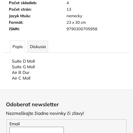
Počet skladieb
:
4
Počet strán
:
13
Jazyk titulu
:
nemecky
Formát
:
23 x 30 cm
ISMN
:
9790300705958
Popis
Diskusia
Suite D Moll
Suite G Moll
Air B Dur
Air C Moll
Z
á
Odoberať newsletter
p
Nezmeškajte žiadne novinky či zľavy!
ä
t
Email
i