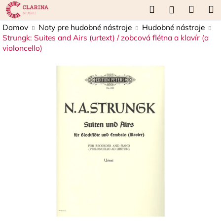
K
Prejsť
Hľadať
Náku
M
Prihláseni
na
o
obsah
Späť
Späť
košík
Domov
Noty pre hudobné nástroje
Hudobné nástroje
š
Strungk: Suites and Airs (urtext) / zobcová flétna a klavír (a
í
violoncello)
Č
k
o
p
o
t
r
e
b
u
j
e
t
e
n