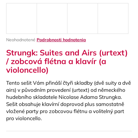
á
j
s
ť
?
Priemerné
Neohodnotené
Podrobnosti hodnotenia
hodnotenie
Strungk: Suites and Airs (urtext)
produktu
je
/ zobcová flétna a klavír (a
0,0
violoncello)
z
HĽADAŤ
5
hviezdičiek.
Tento sešit Vám přináší čtyři skladby (dvě suity a dvě
airs) v původním provedení (urtext) od německého
hudebního skladatele Nicolase Adama Strungka.
O
Sešit obsahuje klavírní doprovod plus samostatně
d
vložené party pro zobcovou flétnu a volitelný part
p
pro violoncello.
o
r
ú