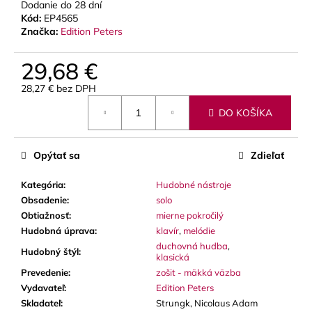
č
Dodanie do 28 dní
a
Kód:
EP4565
m
Značka:
Edition Peters
e
29,68 €
28,27 € bez DPH
SOLEXA
-
Jednotková
OPIERKA
DO KOŠÍKA
cena:
NA
ĽAVÚ
RUKU
Opýtať sa
Zdieľať
NA
PRIEČNU
FLAUTU
Kategória
:
Hudobné nástroje
(FINGERPORT)
Obsadenie
:
solo
22
Obtiažnosť
:
mierne pokročilý
€
Hudobná úprava
:
klavír
,
melódie
duchovná hudba
,
Hudobný štýl
:
klasická
Prevedenie
:
zošit - mäkká väzba
Vydavateľ
:
Edition Peters
Skladateľ
:
Strungk, Nicolaus Adam