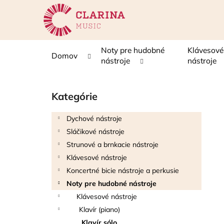
K
Prejsť
na
o
obsah
Späť
Späť
š
do
do
í
Noty pre hudobné
Klávesové
Domov
k
obchodu
obchodu
nástroje
nástroje
B
o
Kategórie
Preskočiť
č
kategórie
n
Dychové nástroje
ý
Sláčikové nástroje
p
Strunové a brnkacie nástroje
a
Klávesové nástroje
n
Koncertné bicie nástroje a perkusie
e
Noty pre hudobné nástroje
l
Klávesové nástroje
Klavír (piano)
Klavír sólo