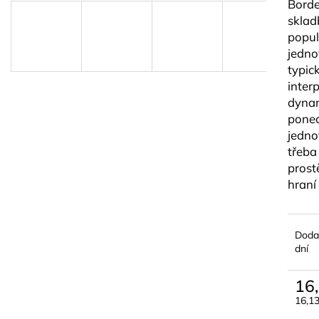
Borde
BLUE JUICE VALVE OIL - OLEJ NA
VANDOREN JAV
PIESTY
NA ALT SAXOF
sklad
9,30 €
3,50 €
popul
jednot
typic
inter
dynam
ponec
jedno
třeba 
prost
hraní 
Doda
dní
16
16,1
Jedn