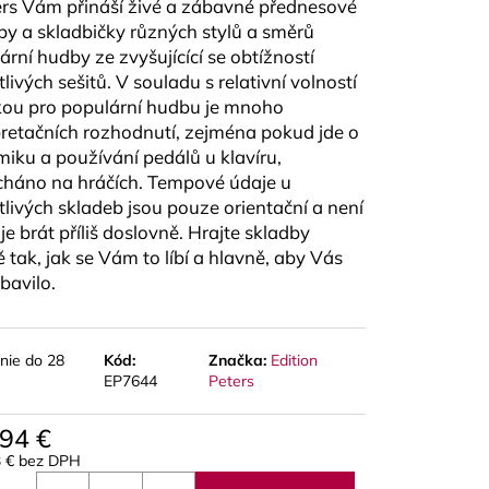
rs Vám přináší živé a zábavné přednesové
A RED CUT PLÁTKY
ÓN
by a skladbičky různých stylů a směrů
ární hudby ze zvyšujícící se obtížností
livých sešitů. V souladu s relativní volností
kou pro populární hudbu je mnoho
pretačních rozhodnutí, zejména pokud jde o
iku a používání pedálů u klavíru,
háno na hráčích. Tempové údaje u
tlivých skladeb jsou pouze orientační a není
je brát příliš doslovně. Hrajte skladby
ě tak, jak se Vám to líbí a hlavně, aby Vás
bavilo.
nie do 28
Kód:
Značka:
Edition
EP7644
Peters
,94 €
3 € bez DPH
otková