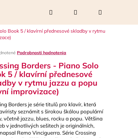
Hľadať
Prihlásenie
Nákupný
olo Book 5 / klavírní přednesové skladby v rytmu
košík
zace)
rné
dnotené
Podrobnosti hodnotenia
enie
ssing Borders - Piano Solo
tu
k 5 / klavírní přednesové
adby v rytmu jazzu a popu
vní improvizace)
čiek.
ng Borders je série titulů pro klavír, která
avíristy seznámit s širokou škálou populární
, včetně jazzu, blues, rocku a popu. Většina
Nasledujúce
b v jednotlivých sešitech je originálních,
 napsal Remo Vinciguerra. Série Crossing