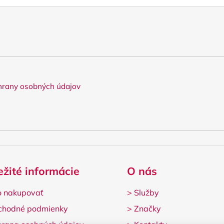
rany osobných údajov
ežité informácie
O nás
 nakupovať
>
Služby
chodné podmienky
>
Značky