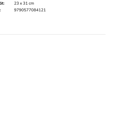
át
:
23 x 31 cm
:
9790577084121