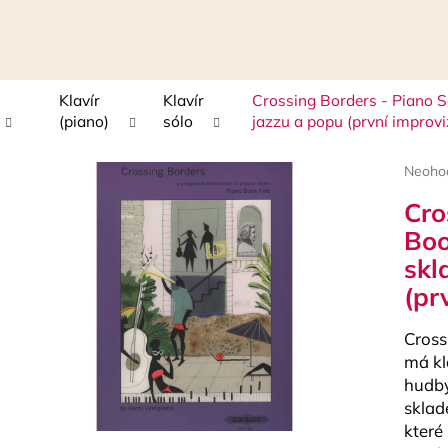
Klavír
Klavír
Crossing Borders - Piano S
Čo potrebujete nájsť?
(piano)
sólo
jazzu a popu (první improvi
Prieme
Neoho
HĽADAŤ
hodnot
Cro
produk
je
Boo
0,0
skl
z
Odporúčame
5
(pr
hviezdi
Crossi
má kl
hudby
sklade
které