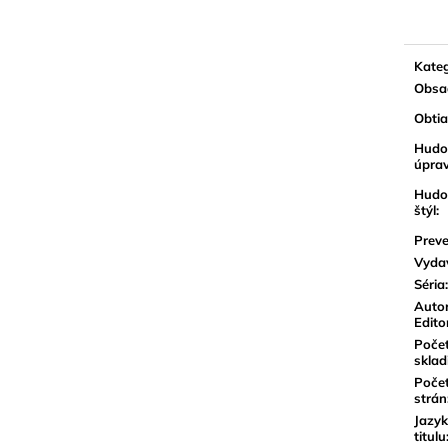
cena:
Kateg
Obsa
Obti
Hudo
úpra
Hudo
štýl
:
Preve
Vyda
Séria
:
Autor
Edito
Poče
sklad
Poče
strán
Jazyk
titulu