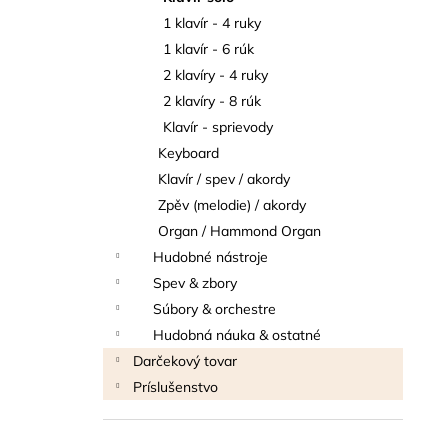
THOMANN FLOW-BALL
1 klavír - 4 ruky
3 €
1 klavír - 6 rúk
2 klavíry - 4 ruky
2 klavíry - 8 rúk
Klavír - sprievody
Keyboard
Klavír / spev / akordy
Zpěv (melodie) / akordy
Organ / Hammond Organ
Hudobné nástroje
Spev & zbory
Súbory & orchestre
Hudobná náuka & ostatné
Darčekový tovar
Príslušenstvo