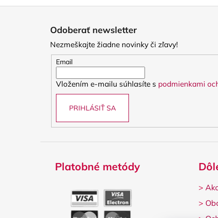
Z
á
Odoberať newsletter
p
Nezmeškajte žiadne novinky či zľavy!
ä
t
Email
i
Vložením e-mailu súhlasíte s
podmienkami och
e
PRIHLÁSIŤ SA
Platobné metódy
Dôl
>
Ako
>
Ob