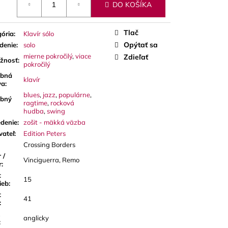
DO KOŠÍKA
Tlač
ória
:
Klavír sólo
Opýtať sa
denie
:
solo
mierne pokročilý
,
viace
Zdieľať
ažnosť
:
pokročilý
bná
klavír
va
:
blues
,
jazz
,
populárne
,
bný
ragtime
,
rocková
hudba
,
swing
denie
:
zošit - mäkká väzba
vateľ
:
Edition Peters
Crossing Borders
 /
Vinciguerra, Remo
r
:
t
15
ieb
:
t
41
:
anglicky
: