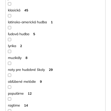
klasická
45
latinsko-americká hudba
1
ľudová hudba
5
lyrika
2
muzikály
8
noty pre hudobné školy
29
obľúbené melódie
9
populárne
12
ragtime
14