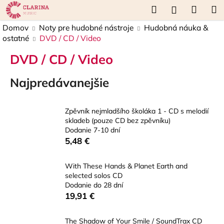
K
Prejsť
Hľadať
Náku
M
Prihláseni
na
o
obsah
Späť
Späť
košík
Domov
Noty pre hudobné nástroje
Hudobná náuka &
š
ostatné
DVD / CD / Video
í
Č
k
DVD / CD / Video
o
p
Najpredávanejšie
o
t
Zpěvník nejmladšího školáka 1 - CD s melodií
r
skladeb (pouze CD bez zpěvníku)
Dodanie 7-10 dní
e
5,48 €
b
u
With These Hands & Planet Earth and
j
selected solos CD
e
Dodanie do 28 dní
19,91 €
t
e
The Shadow of Your Smile / SoundTrax CD
n