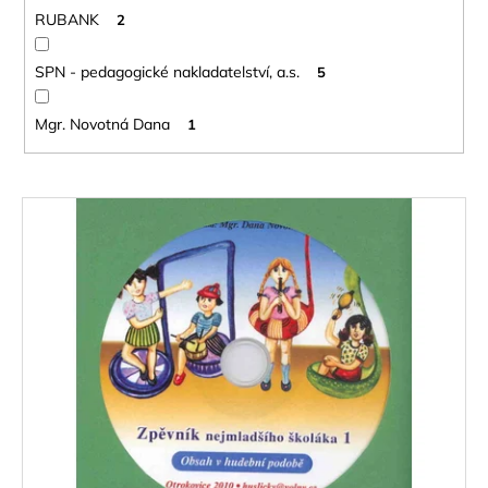
RUBANK
2
SPN - pedagogické nakladatelství, a.s.
5
Mgr. Novotná Dana
1
V
ý
p
i
s
p
r
o
d
u