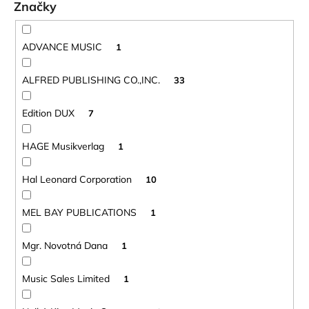
t
č
Značky
o
a
m
v
e
ADVANCE MUSIC
1
ALFRED PUBLISHING CO.,INC.
33
VANDOREN
V21
PLÁTKY
Edition DUX
7
NA
ALT
HAGE Musikverlag
SAXOFÓN
1
3,80
€
Hal Leonard Corporation
10
MEL BAY PUBLICATIONS
1
Mgr. Novotná Dana
1
Music Sales Limited
1