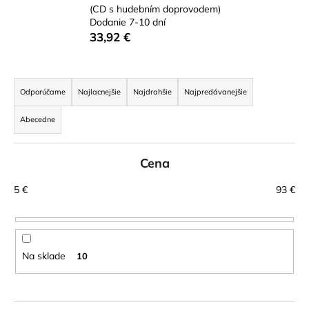
(CD s hudebním doprovodem)
á
Dodanie 7-10 dní
j
33,92 €
s
ť
R
?
a
Odporúčame
Najlacnejšie
Najdrahšie
Najpredávanejšie
d
Abecedne
e
n
HĽADAŤ
Cena
i
e
5
€
93
€
p
r
O
d
o
p
d
Na sklade
10
o
u
r
k
ú