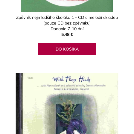
k
t
o
Zpěvník nejmladšího školáka 1 - CD s melodií skladeb
v
(pouze CD bez zpěvníku)
Dodanie 7-10 dní
5,48 €
DO KOŠÍKA