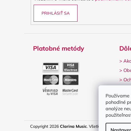
e
PRIHLÁSIŤ SA
Platobné metódy
Dôl
>
Ako
>
Ob
>
Och
>
Rek
Používame 
pohodlné p
analýze neu
použiteľnos
Copyright 2026
Clarina Music
. Všetky práva vyhrade
Nastaven