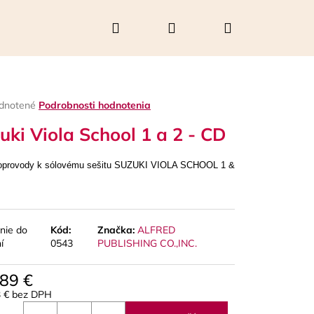
Hľadať
Prihlásenie
Nákupný
košík
rné
dnotené
Podrobnosti hodnotenia
enie
uki Viola School 1 a 2 - CD
tu
oprovody k sólovému sešitu SUZUKI VIOLA SCHOOL 1 &
čiek.
nie do
Kód:
Značka:
ALFRED
í
0543
PUBLISHING CO.,INC.
Nasledujúce
,89 €
3 € bez DPH
otková