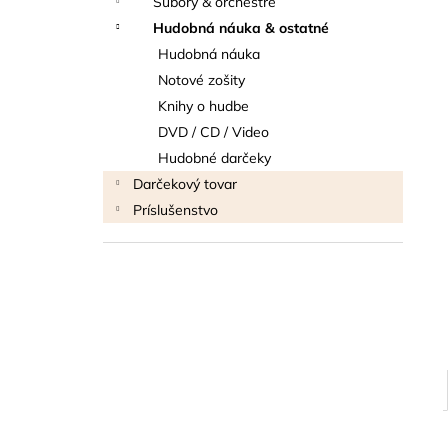
Súbory & orchestre
THOMANN FLOW-BALL
Hudobná náuka & ostatné
3 €
Hudobná náuka
Notové zošity
Knihy o hudbe
DVD / CD / Video
Hudobné darčeky
Darčekový tovar
Príslušenstvo