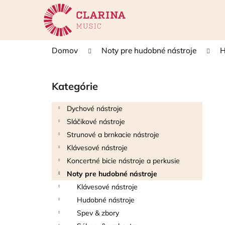
K
Prejsť
na
o
obsah
Späť
Späť
š
do
do
í
Domov
Noty pre hudobné nástroje
H
k
obchodu
obchodu
B
o
Kategórie
Preskočiť
č
kategórie
n
Dychové nástroje
ý
Sláčikové nástroje
p
Strunové a brnkacie nástroje
a
Klávesové nástroje
n
Koncertné bicie nástroje a perkusie
e
Noty pre hudobné nástroje
l
Klávesové nástroje
Hudobné nástroje
Spev & zbory