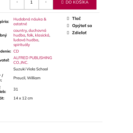
A RED CUT PLÁTKY
DO KOŠÍKA
ÓN
Tlač
Hudobná náuka &
ória
:
ostatné
Opýtať sa
country
,
duchovná
Zdieľať
bný
hudba
,
folk
,
klasická
,
ľudová hudba
,
spirituály
denie
:
CD
ALFRED PUBLISHING
vateľ
:
CO.,INC.
Suzuki Viola School
 /
Preucil, William
r
:
t
31
ieb
:
át
:
14 x 12 cm