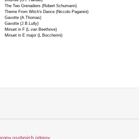
The Two Grenadiers (Robert Schumann)
Theme From Witch's Dance (Niccolo Paganini)
Gavotte (A.Thomas)
Gavotte (J.B.Lully)
Minuet in F (L.van Beethove)
Minuet in E major (L.Boccherini)
rany osobných údajov