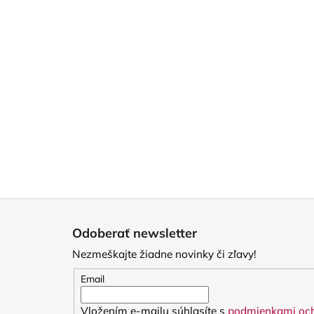
Z
á
Odoberať newsletter
p
Nezmeškajte žiadne novinky či zľavy!
ä
t
Email
i
Vložením e-mailu súhlasíte s
podmienkami och