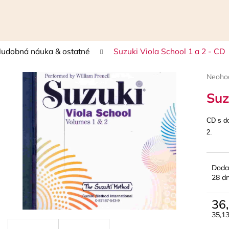
udobná náuka & ostatné
Suzuki Viola School 1 a 2 - CD
Čo potrebujete nájsť?
Prieme
Neoho
hodnot
Suz
HĽADAŤ
produk
je
0,0
CD s d
z
2.
5
Odporúčame
hviezdi
Doda
28 dn
36
35,1
Jedn