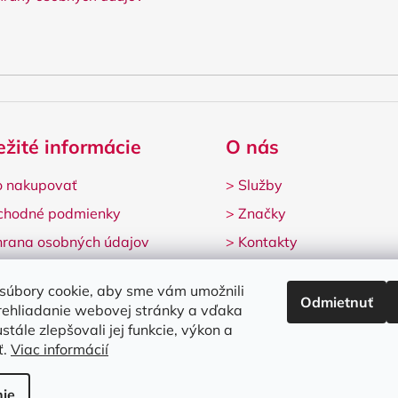
ežité informácie
O nás
 nakupovať
>
Služby
chodné podmienky
>
Značky
rana osobných údajov
>
Kontakty
lamačný formulár
súbory cookie, aby sme vám umožnili
Odmietnuť
rehliadanie webovej stránky a vďaka
stále zlepšovali jej funkcie, výkon a
ť.
Viac informácií
né.
Upraviť nastavenie cookies
ie