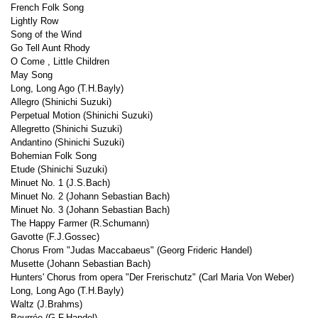
French Folk Song
Lightly Row
Song of the Wind
Go Tell Aunt Rhody
O Come , Little Children
May Song
Long, Long Ago (T.H.Bayly)
Allegro (Shinichi Suzuki)
Perpetual Motion (Shinichi Suzuki)
Allegretto (Shinichi Suzuki)
Andantino (Shinichi Suzuki)
Bohemian Folk Song
Etude (Shinichi Suzuki)
Minuet No. 1 (J.S.Bach)
Minuet No. 2 (Johann Sebastian Bach)
Minuet No. 3 (Johann Sebastian Bach)
The Happy Farmer (R.Schumann)
Gavotte (F.J.Gossec)
Chorus From "Judas Maccabaeus" (Georg Frideric Handel)
Musette (Johann Sebastian Bach)
Hunters' Chorus from opera "Der Frerischutz" (Carl Maria Von Weber)
Long, Long Ago (T.H.Bayly)
Waltz (J.Brahms)
Bourrée (G.F.Handel)