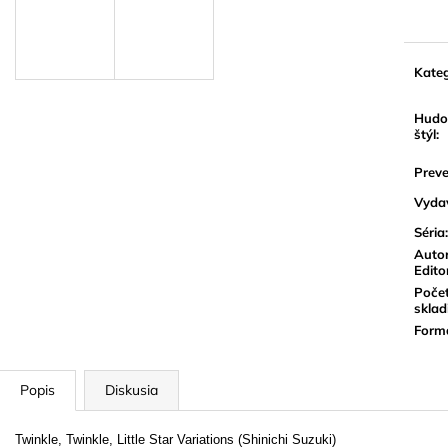
BLUE JUICE VALVE OIL - OLEJ NA
VANDOREN JAV
cena:
PIESTY
NA ALT SAXOF
9,30 €
3,50 €
Kateg
Hudo
štýl
:
Preve
Vyda
Séria
:
Autor
Edito
Poče
sklad
Form
Popis
Diskusia
Twinkle, Twinkle, Little Star Variations (Shinichi Suzuki)