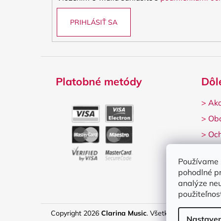
e
PRIHLÁSIŤ SA
Platobné metódy
Dôl
>
Ako
>
Ob
>
Och
>
Rek
Používame 
pohodlné p
analýze neu
použiteľnos
Copyright 2026
Clarina Music
. Všetky práva vyhrade
Nastaven