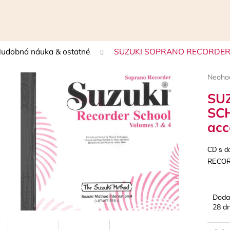
udobná náuka & ostatné
SUZUKI SOPRANO RECORDER S
Čo potrebujete nájsť?
Prieme
Neoho
hodnot
SU
HĽADAŤ
produk
je
SCH
0,0
ac
z
5
Odporúčame
hviezdi
CD s d
RECORD
Doda
28 dn