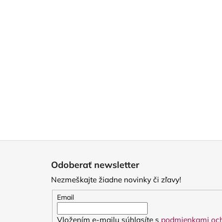
Z
á
Odoberať newsletter
p
Nezmeškajte žiadne novinky či zľavy!
ä
t
Email
i
Vložením e-mailu súhlasíte s
podmienkami och