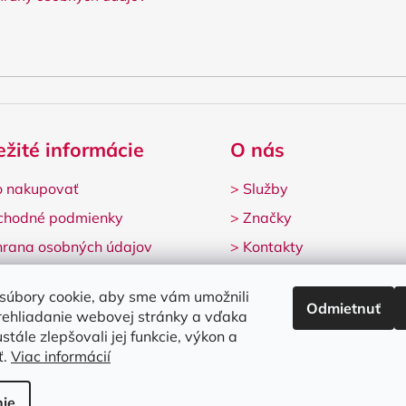
ežité informácie
O nás
 nakupovať
>
Služby
chodné podmienky
>
Značky
rana osobných údajov
>
Kontakty
lamačný formulár
súbory cookie, aby sme vám umožnili
Odmietnuť
rehliadanie webovej stránky a vďaka
stále zlepšovali jej funkcie, výkon a
ť.
Viac informácií
né.
Upraviť nastavenie cookies
ie