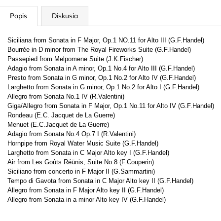
Popis
Diskusia
Siciliana from Sonata in F Major, Op.1 NO.11 for Alto III (G.F.Handel)
Bourrée in D minor from The Royal Fireworks Suite (G.F.Handel)
Passepied from Melpomene Suite (J.K.Fischer)
Adagio from Sonata in A minor, Op.1 No.4 for Alto III (G.F.Handel)
Presto from Sonata in G minor, Op.1 No.2 for Alto IV (G.F.Handel)
Larghetto from Sonata in G minor, Op.1 No.2 for Alto I (G.F.Handel)
Allegro from Sonata No.1 IV (R.Valentini)
Giga/Allegro from Sonata in F Major, Op.1 No.11 for Alto IV (G.F.Handel)
Rondeau (E.C. Jacquet de La Guerre)
Menuet (E.C.Jacquet de La Guerre)
Adagio from Sonata No.4 Op.7 I (R.Valentini)
Hornpipe from Royal Water Music Suite (G.F.Handel)
Larghetto from Sonata in C Major Alto key I (G.F.Handel)
Air from Les Goûts Réünis, Suite No.8 (F.Couperin)
Siciliano from concerto in F Major II (G.Sammartini)
Tempo di Gavota from Sonata in C Major Alto key II (G.F.Handel)
Allegro from Sonata in F Major Alto key II (G.F.Handel)
Allegro from Sonata in a minor Alto key IV (G.F.Handel)