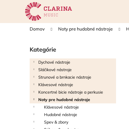
K
Prejsť
na
o
obsah
Späť
Späť
š
do
do
í
Domov
Noty pre hudobné nástroje
H
k
obchodu
obchodu
B
o
Kategórie
Preskočiť
č
kategórie
n
Dychové nástroje
ý
Sláčikové nástroje
p
Strunové a brnkacie nástroje
a
Klávesové nástroje
n
Koncertné bicie nástroje a perkusie
e
Noty pre hudobné nástroje
l
Klávesové nástroje
Hudobné nástroje
Spev & zbory