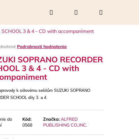
Hľadať
Prihlásenie
Nákupný
CHOOL 3 & 4 - CD with accompaniment
košík
rné
dnotené
Podrobnosti hodnotenia
enie
ZUKI SOPRANO RECORDER
tu
OOL 3 & 4 - CD with
companiment
čiek.
oprovody k sólovému sešitům SUZUKI SOPRANO
ER SCHOOL díly 3. a 4.
nie do
Kód:
Značka:
ALFRED
Nasledujúce
í
0568
PUBLISHING CO.,INC.