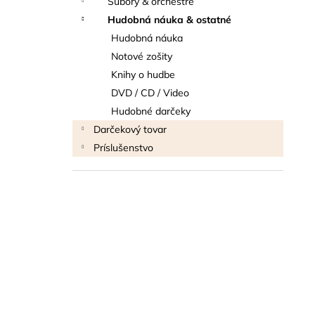
Súbory & orchestre
BLUE JUICE VALVE OIL - OLEJ NA
PIESTY
Hudobná náuka & ostatné
9,30 €
Hudobná náuka
Notové zošity
Knihy o hudbe
DVD / CD / Video
Hudobné darčeky
Darčekový tovar
Príslušenstvo