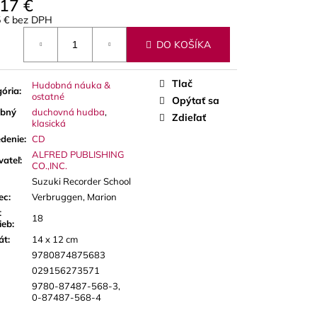
,17 €
 PLÁTKY NA ALT
5 € bez DPH
otková
DO KOŠÍKA
Tlač
Hudobná náuka &
ória
:
ostatné
Opýtať sa
bný
duchovná hudba
,
Zdieľať
klasická
denie
:
CD
ALFRED PUBLISHING
vateľ
:
CO.,INC.
Suzuki Recorder School
ec
:
Verbruggen, Marion
t
18
ieb
:
át
:
14 x 12 cm
9780874875683
029156273571
9780-87487-568-3,
0-87487-568-4