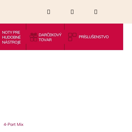
Hľadať
Prihlásenie
Nákupný
košík
Nasledujúce
4-Part Mix