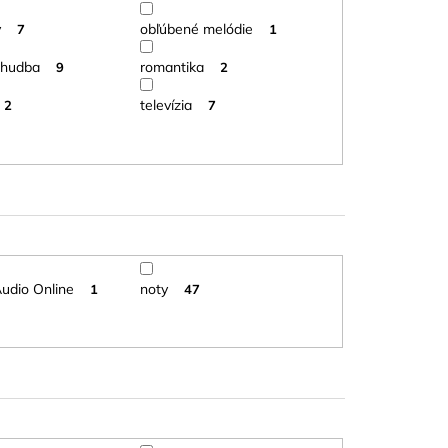
y
obľúbené melódie
7
1
 hudba
romantika
9
2
televízia
2
7
Audio Online
noty
1
47