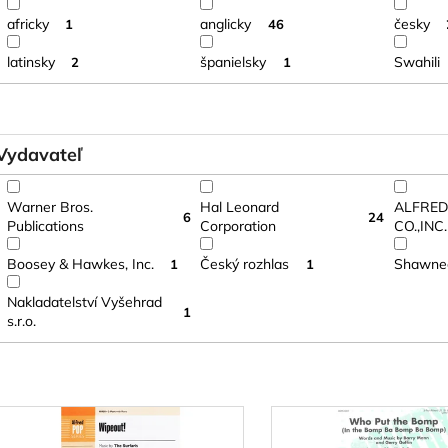
africky
anglicky
česky
1
46
latinsky
španielsky
Swahili
2
1
Vydavateľ
Warner Bros.
Hal Leonard
ALFRED
6
24
Publications
Corporation
CO.,INC.
Boosey & Hawkes, Inc.
Český rozhlas
Shawnee
1
1
Nakladatelství Vyšehrad
1
s.r.o.
V
ý