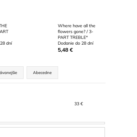
A RED CUT PLÁTKY
ÓN
THE
Where have all the
PART
flowers gone? / 3-
PART TREBLE*
28 dní
Dodanie do 28 dní
5,48 €
ávanejšie
Abecedne
33
€