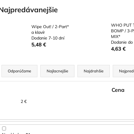
BLUE JUICE VALVE OIL - OLEJ NA
VANDOREN JAV
PIESTY
NA ALT SAXOF
Najpredávanejšie
9,30 €
3,50 €
WHO PUT 
Wipe Out! / 2-Part*
BOMP / 3-
a klavír
MIX*
Dodanie 7-10 dní
Dodanie do 
5,48 €
4,63 €
R
a
Odporúčame
Najlacnejšie
Najdrahšie
Najpred
d
e
Cena
n
2
€
e
p
r