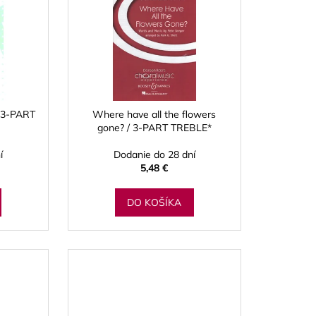
 3-PART
Where have all the flowers
gone? / 3-PART TREBLE*
í
Dodanie do 28 dní
5,48 €
DO KOŠÍKA