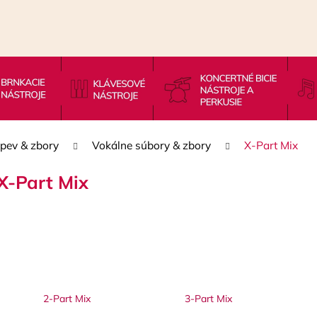
Čo potrebujete nájsť?
HĽADAŤ
pev & zbory
Vokálne súbory & zbory
X-Part Mix
X-Part Mix
Odporúčame
2-Part Mix
3-Part Mix