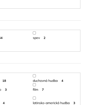
spev
44
2
duchovná hudba
18
4
o
film
3
7
latinsko-americká hudba
4
3