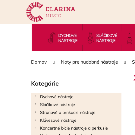
K
Prejsť
na
o
obsah
Späť
Späť
š
do
do
í
k
obchodu
obchodu
Domov
Noty pre hudobné nástroje
S
B
o
Kategórie
Preskočiť
č
kategórie
n
Dychové nástroje
ý
Sláčikové nástroje
p
Strunové a brnkacie nástroje
a
Klávesové nástroje
n
Koncertné bicie nástroje a perkusie
e