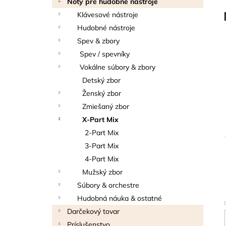
Noty pre hudobné nástroje
THOMANN FLOW-BALL
l
Klávesové nástroje
3 €
Hudobné nástroje
Spev & zbory
Spev / spevníky
Vokálne súbory & zbory
Detský zbor
Ženský zbor
Zmiešaný zbor
X-Part Mix
2-Part Mix
3-Part Mix
4-Part Mix
i
Mužský zbor
Súbory & orchestre
Hudobná náuka & ostatné
Darčekový tovar
Príslušenstvo