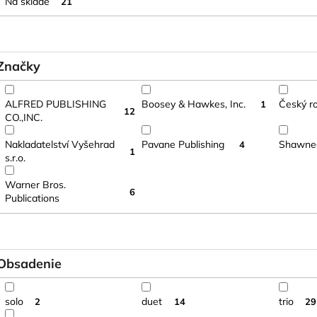
o
Na sklade
21
d
u
k
Značky
t
o
ALFRED PUBLISHING
Boosey & Hawkes, Inc.
Český r
1
v
12
CO.,INC.
Nakladatelství Vyšehrad
Pavane Publishing
Shawnee
4
1
s.r.o.
Warner Bros.
6
Publications
Obsadenie
solo
duet
trio
2
14
29