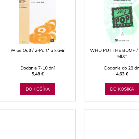
p
s
p
r
o
d
Wipe Out! / 2-Part* a klavír
WHO PUT THE BOMP /
MIX*
u
k
Dodanie 7-10 dní
Dodanie do 28 dn
t
5,48 €
4,63 €
o
DO KOŠÍKA
DO KOŠÍKA
v