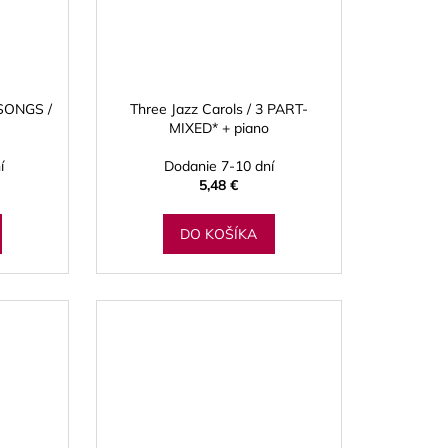
SONGS /
Three Jazz Carols / 3 PART-
MIXED* + piano
í
Dodanie 7-10 dní
5,48 €
DO KOŠÍKA