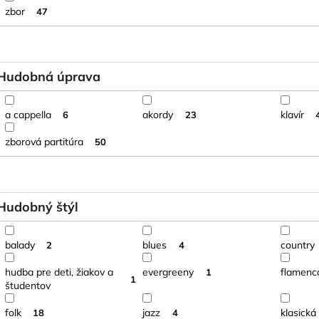
zbor
47
Hudobná úprava
a cappella
akordy
klavír
6
23
zborová partitúra
50
Hudobný štýl
balady
blues
country
2
4
hudba pre deti, žiakov a
evergreeny
flamenc
1
1
študentov
folk
jazz
klasická
18
4