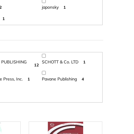
japonsky
2
1
1
 PUBLISHING
SCHOTT & Co. LTD
1
12
 Press, Inc.
Pavane Publishing
1
4