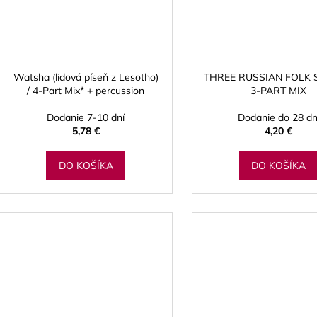
Watsha (lidová píseň z Lesotho)
THREE RUSSIAN FOLK 
/ 4-Part Mix* + percussion
3-PART MIX
Dodanie 7-10 dní
Dodanie do 28 dn
5,78 €
4,20 €
DO KOŠÍKA
DO KOŠÍKA