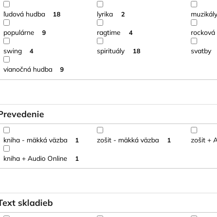
ľudová hudba
lyrika
muzikál
18
2
populárne
ragtime
rocková
9
4
swing
spirituály
svatby
4
18
vianočná hudba
9
Prevedenie
kniha - mäkká väzba
zošit - mäkká väzba
zošit + 
1
1
kniha + Audio Online
1
Text skladieb