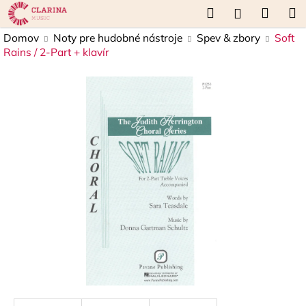
K
Prejsť
Hľadať
Náku
M
Prihláseni
na
o
obsah
Späť
Späť
košík
Domov
Noty pre hudobné nástroje
Spev & zbory
Soft
š
Rains / 2-Part + klavír
í
Č
k
o
p
o
t
r
e
b
u
j
e
t
e
n