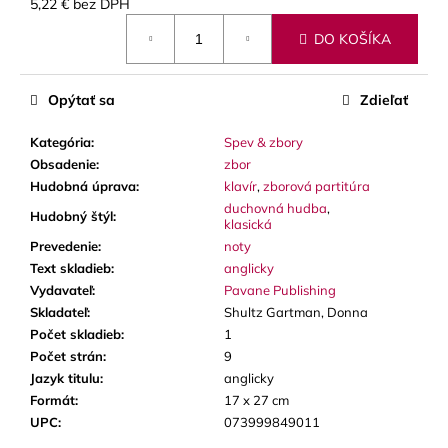
č
5,22 € bez DPH
Jednotková
a
DO KOŠÍKA
cena:
m
e
Opýtať sa
Zdieľať
STAGG
Kategória
:
Spev & zbory
BATON
BOX
Obsadenie
:
zbor
PUZDRO
Hudobná úprava
:
klavír
,
zborová partitúra
NA
duchovná hudba
,
DIRIGENTSKÚ
Hudobný štýl
:
klasická
TAKTOVKU
Prevedenie
:
noty
16
Text skladieb
:
anglicky
€
Vydavateľ
:
Pavane Publishing
Skladateľ
:
Shultz Gartman, Donna
Počet skladieb
:
1
Počet strán
:
9
Jazyk titulu
:
anglicky
Formát
:
17 x 27 cm
UPC
:
073999849011