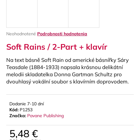
á
j
s
ť
Priemerné
Neohodnotené
Podrobnosti hodnotenia
?
hodnotenie
Soft Rains / 2-Part + klavír
produktu
je
0,0
Na text básně Soft Rain od americké básnířky Sáry
z
Teasdale (1884-1933) napsala krásnou delikátní
5
HĽADAŤ
melodii skladatelka Donna Gartman Schultz pro
hviezdičiek.
dvouhlasý vokální soubor s klavírním doprovodem.
O
Dodanie 7-10 dní
d
Kód:
P1253
p
Značka:
Pavane Publishing
o
r
5,48 €
ú