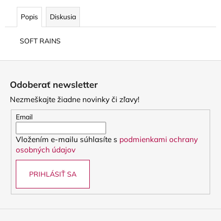
Popis
Diskusia
SOFT RAINS
Z
á
Odoberať newsletter
p
Nezmeškajte žiadne novinky či zľavy!
ä
t
Email
i
Vložením e-mailu súhlasíte s
podmienkami ochrany
e
osobných údajov
PRIHLÁSIŤ SA