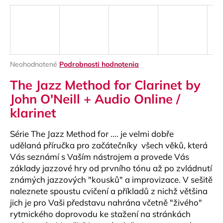
á
j
s
ť
?
Priemerné
Neohodnotené
Podrobnosti hodnotenia
hodnotenie
The Jazz Method for Clarinet by
produktu
je
John O'Neill + Audio Online /
0,0
klarinet
z
HĽADAŤ
5
hviezdičiek.
Série The Jazz Method for .... je velmi dobře
udělaná příručka pro začátečníky všech věků, která
Vás seznámí s Vaším nástrojem a provede Vás
O
základy jazzové hry od prvního tónu až po zvládnutí
d
známých jazzových "kousků" a improvizace. V sešitě
p
naleznete spoustu cvičení a příkladů z nichž většina
o
r
jich je pro Vaši představu nahrána včetně "živého"
ú
rytmického doprovodu ke stažení na stránkách