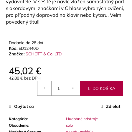
č
vydavatele. V sešitě je navíc vložen samostatný part
a
s akordovými značkami v C hlase vybraných cvičení,
m
pro případný doprovod na klavír nebo kytaru. Velmi
e
povedený titul!
BLUE
JUICE
Dodanie do 28 dní
VALVE
Kód:
ED12440D
OIL
Značka:
SCHOTT & Co. LTD
-
OLEJ
45,02 €
NA
PIESTY
42,88 € bez DPH
9,30
Jednotková
€
DO KOŠÍKA
cena:
Opýtať sa
Zdieľať
Kategória
:
Hudobné nástroje
Obsadenie
:
solo
Hudobná úprava
:
akordy
,
melódie