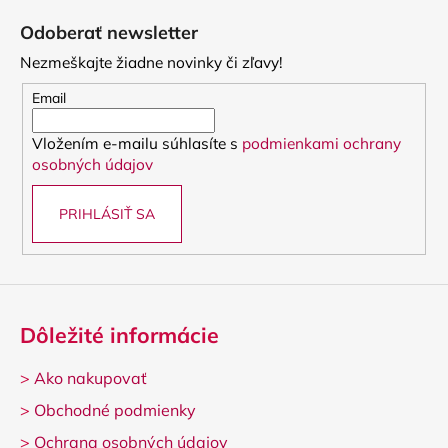
á
Odoberať newsletter
p
Nezmeškajte žiadne novinky či zľavy!
ä
t
Email
i
Vložením e-mailu súhlasíte s
podmienkami ochrany
e
osobných údajov
PRIHLÁSIŤ SA
Dôležité informácie
>
Ako nakupovať
>
Obchodné podmienky
>
Ochrana osobných údajov