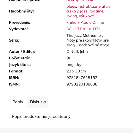
blues
,
inštruktážne tituly
Hudobný štýl
:
a školy
,
jazz
,
ragtime
,
swing
,
výukové
Prevedenie
:
kniha + Audio Online
Vydavateľ
:
SCHOTT & Co. LTD
The Jazz Method for,
Séria
:
Noty pre školy, Noty pre
školy - dechové nástroje
Autor / Editor
:
O'Neill, John
Počet strán
:
96
Jazyk titulu
:
anglicky
Formát
:
23 x 30 cm
ISBN
:
9781847615152
ISMN
:
9790220138638
Popis
Diskusia
Popis produktu nie je dostupný
Z