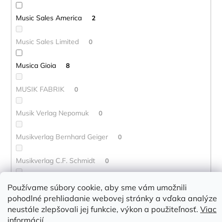
Music Sales America
2
Music Sales Limited
0
Musica Gioia
8
MUSIK FABRIK
0
Musik Verlag Nepomuk
0
Musikverlag Bernhard Geiger
0
Musikverlag C.F. Schmidt
0
Musikverlag Cranz GmbH
0
Používame súbory cookie, aby sme vám umožnili
pohodlné prehliadanie webovej stránky a vďaka analýze
Musikverlag Harald Burger
neustále zlepšovali jej funkcie, výkon a použiteľnosť.
Viac
3
informácií