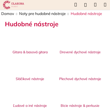
K
Prejsť
Hľadať
Náku
M
Prihláseni
na
o
obsah
Späť
Späť
košík
Domov
Noty pre hudobné nástroje
Hudobné nástroje
š
í
Hudobné nástroje
Č
k
o
p
o
t
Gitara & basová gitara
Drevené dychové nástroje
r
e
b
u
Sláčikové nástroje
Plechové dychové nástroje
j
e
t
e
Ľudové a iné nástroje
Bicie nástroje & perkusie
n