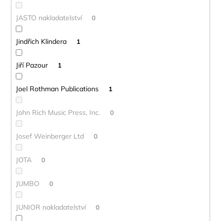
JASTO nakladatelství
0
Jindřich Klindera
1
Jiří Pazour
1
Joel Rothman Publications
1
John Rich Music Press, Inc.
0
Josef Weinberger Ltd
0
JOTA
0
JUMBO
0
JUNIOR nakladatelství
0