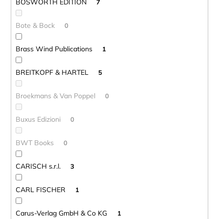
BOSWORTH EDITION
7
Bote & Bock
0
Brass Wind Publications
1
BREITKOPF & HARTEL
5
Broekmans & Van Poppel
0
Buxus Edizioni
0
BWT Books
0
CARISCH s.r.l.
3
CARL FISCHER
1
Carus-Verlag GmbH & Co KG
1