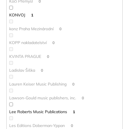
Kočí Přemysl
0
KONVOJ
1
konz Praha Mezinárodní
0
KOPP nakladatelství
0
KVINTA PRAGUE
0
Ladislav Šiška
0
Lauren Keiser Music Publishing
0
Lawson-Gould music publishers, inc.
0
Lee Roberts Music Publications
1
Les Editions Doberman-Yppan
0