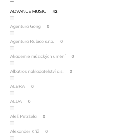
ADVANCE MUSIC
42
Agentura Gong
0
Agentura Rubico s.r.o.
0
Akademie múzických umění
0
Albatros nakladatelství a.s.
0
ALBRA
0
ALDA
0
Aleš Petržela
0
Alexander Kříž
0