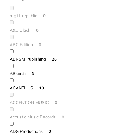
o
v
a-gift-republic
0
A&C Black
0
ABC Edition
0
ABRSM Publishing
26
ABsonic
3
ACANTHUS
10
ACCENT ON MUSIC
0
Acoustic Music Records
0
ADG Productions
2