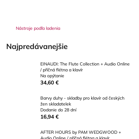
á
j
s
Nástroje podľa ladenia
ť
?
Najpredávanejšie
EINAUDI: The Flute Collection + Audio Online
/ příčná flétna a klavír
HĽADAŤ
Na opýtanie
34,60 €
Barvy duhy - skladby pro klavír od českých
O
žen skladatelek
d
Dodanie do 28 dní
p
16,94 €
o
r
AFTER HOURS by PAM WEDGWOOD +
ú
Audio Online / příčná flétna a klavír