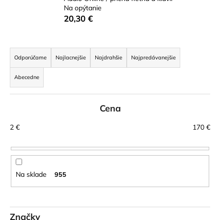
č
Na opýtanie
a
20,30 €
m
e
R
a
Odporúčame
Najlacnejšie
Najdrahšie
Najpredávanejšie
STAGG
d
BATON
Abecedne
BOX
e
PUZDRO
n
NA
DIRIGENTSKÚ
Cena
i
TAKTOVKU
e
16
2
€
170
€
p
€
r
o
d
Na sklade
955
u
k
t
Značky