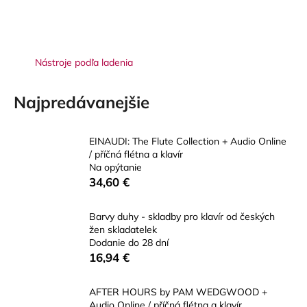
á
j
s
Nástroje podľa ladenia
ť
?
Najpredávanejšie
EINAUDI: The Flute Collection + Audio Online
/ příčná flétna a klavír
HĽADAŤ
Na opýtanie
34,60 €
Barvy duhy - skladby pro klavír od českých
O
žen skladatelek
d
Dodanie do 28 dní
p
16,94 €
o
r
AFTER HOURS by PAM WEDGWOOD +
ú
Audio Online / příčná flétna a klavír