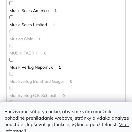
Music Sales America
1
Music Sales Limited
1
Musica Gioia
0
MUSIK FABRIK
0
Musik Verlag Nepomuk
1
Musikverlag Bernhard Geiger
0
Musikverlag C.F. Schmidt
0
Musikverlag Cranz GmbH
0
Používame súbory cookie, aby sme vám umožnili
pohodlné prehliadanie webovej stránky a vďaka analýze
Musikverlag Harald Burger
neustále zlepšovali jej funkcie, výkon a použiteľnosť.
Viac
0
informácií