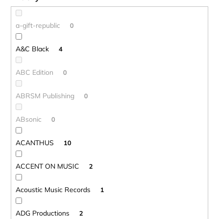
o
v
a-gift-republic
0
A&C Black
4
ABC Edition
0
ABRSM Publishing
0
ABsonic
0
ACANTHUS
10
ACCENT ON MUSIC
2
Acoustic Music Records
1
ADG Productions
2