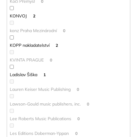
Kočí Přemysl
0
KONVOJ
2
konz Praha Mezinárodní
0
KOPP nakladatelství
2
KVINTA PRAGUE
0
Ladislav Šiška
1
Lauren Keiser Music Publishing
0
Lawson-Gould music publishers, inc.
0
Lee Roberts Music Publications
0
Les Editions Doberman-Yppan
0