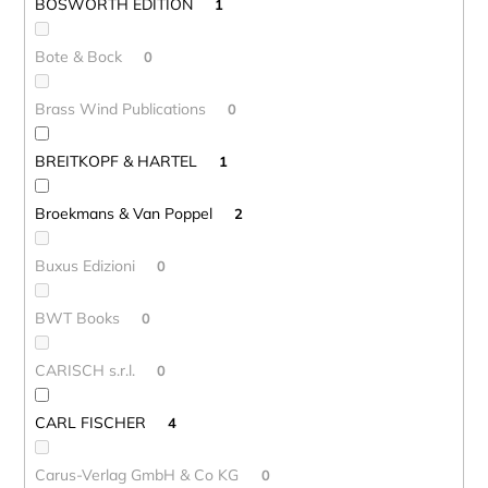
BOSWORTH EDITION
1
Bote & Bock
0
Brass Wind Publications
0
BREITKOPF & HARTEL
1
Broekmans & Van Poppel
2
Buxus Edizioni
0
BWT Books
0
CARISCH s.r.l.
0
CARL FISCHER
4
Carus-Verlag GmbH & Co KG
0