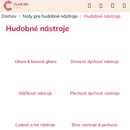
K
Prejsť
Hľadať
Náku
M
Prihláseni
na
o
obsah
Späť
Späť
košík
Domov
Noty pre hudobné nástroje
Hudobné nástroje
š
í
Hudobné nástroje
Č
k
o
p
o
t
Gitara & basová gitara
Drevené dychové nástroje
r
e
b
u
Sláčikové nástroje
Plechové dychové nástroje
j
e
t
e
Ľudové a iné nástroje
Bicie nástroje & perkusie
n