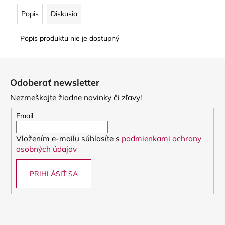
Popis
Diskusia
Popis produktu nie je dostupný
Z
á
Odoberať newsletter
p
Nezmeškajte žiadne novinky či zľavy!
ä
t
Email
i
Vložením e-mailu súhlasíte s
podmienkami ochrany
e
osobných údajov
PRIHLÁSIŤ SA