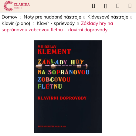
K
Prejsť
Hľadať
Náku
M
Prihláseni
na
o
obsah
Späť
Späť
košík
Domov
Noty pre hudobné nástroje
Klávesové nástroje
š
Klavír (piano)
Klavír - sprievody
Základy hry na
í
sopránovou zobcovou flétnu - klavírní doprovody
Č
k
o
p
o
t
r
e
b
u
j
e
t
e
n