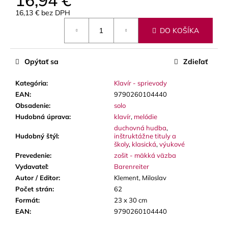
16,94 €
č
a
16,13 € bez DPH
Jednotková
m
DO KOŠÍKA
cena:
e
Opýtať sa
Zdieľať
BLUE
JUICE
VALVE
Kategória
:
Klavír - sprievody
OIL
EAN
:
9790260104440
-
Obsadenie
:
solo
OLEJ
NA
Hudobná úprava
:
klavír
,
melódie
PIESTY
duchovná hudba
,
Hudobný štýl
:
inštruktážne tituly a
9,30
školy
,
klasická
,
výukové
€
Prevedenie
:
zošit - mäkká väzba
Vydavateľ
:
Barenreiter
Autor / Editor
:
Klement, Miloslav
Počet strán
:
62
Formát
:
23 x 30 cm
EAN
:
9790260104440