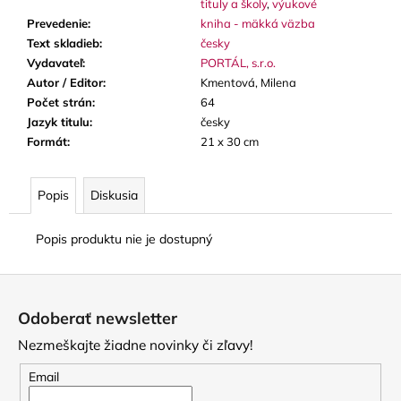
tituly a školy
,
výukové
Prevedenie
:
kniha - mäkká väzba
Text skladieb
:
česky
Vydavateľ
:
PORTÁL, s.r.o.
Autor / Editor
:
Kmentová, Milena
Počet strán
:
64
Jazyk titulu
:
česky
Formát
:
21 x 30 cm
Popis
Diskusia
Popis produktu nie je dostupný
Z
á
Odoberať newsletter
p
Nezmeškajte žiadne novinky či zľavy!
ä
t
Email