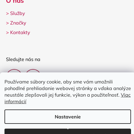
O nás
>
Služby
>
Značky
>
Kontakty
Sledujte nás na
Používame súbory cookie, aby sme vám umožnili
pohodlné prehliadanie webovej stránky a vďaka analýze
neustále zlepšovali jej funkcie, výkon a použiteľnosť.
Viac
informácií
Vytvoril Shoptet
Nastavenie
Copyright 2026
Clarina Music
. Všetky práva vyhradené.
Upraviť
nastavenie cookies