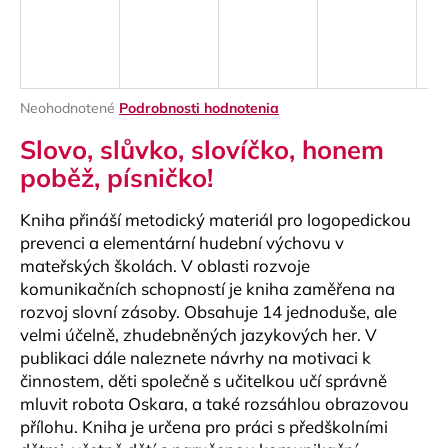
á
j
s
ť
Priemerné
Neohodnotené
Podrobnosti hodnotenia
?
hodnotenie
Slovo, slůvko, slovíčko, honem
produktu
je
poběž, písničko!
0,0
z
Kniha přináší metodický materiál pro logopedickou
5
HĽADAŤ
hviezdičiek.
prevenci a elementární hudební výchovu v
mateřských školách. V oblasti rozvoje
komunikačních schopností je kniha zaměřena na
rozvoj slovní zásoby. Obsahuje 14 jednoduše, ale
O
velmi účelně, zhudebněných jazykových her. V
d
publikaci dále naleznete návrhy na motivaci k
p
činnostem, děti společně s učitelkou učí správně
o
mluvit robota Oskara, a také rozsáhlou obrazovou
r
přílohu. Kniha je určena pro práci s předškolními
ú