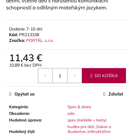
dětmi, včetně dětí s narušenou komunikační
č
a
schopností a odlišným mateřským jazykem.
m
e
Dodanie 7-10 dní
Kód:
PR213338
LUPIFARO
Značka:
PORTÁL, s.r.o.
CLASSIC
PLÁTKY
NA
11,43 €
ALT
SAXOFÓN
10,89 € bez DPH
Jednotková
3,90
DO KOŠÍKA
cena:
€
Opýtať sa
Zdieľať
Kategória
:
Spev & zbory
Obsadenie
:
solo
Hudobná úprava
:
spev (melódie + texty)
hudba pre deti, žiakov a
Hudobný štýl
:
študentov
,
inštruktážne