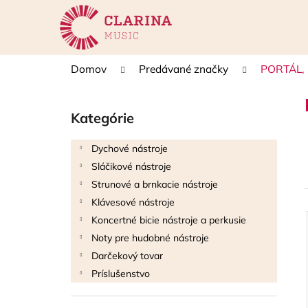
K
Prejsť
na
o
obsah
Späť
Späť
š
do
do
í
Domov
Predávané značky
PORTÁL, s
k
obchodu
obchodu
B
o
Kategórie
Preskočiť
č
kategórie
n
Dychové nástroje
ý
Sláčikové nástroje
p
Strunové a brnkacie nástroje
a
Klávesové nástroje
n
Koncertné bicie nástroje a perkusie
e
i
Noty pre hudobné nástroje
l
Darčekový tovar
i
Príslušenstvo