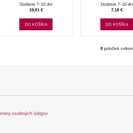
Dodanie 7-10 dní
Dodanie 7-10 dn
19,91 €
7,18 €
DO KOŠÍKA
DO KOŠÍKA
8
položiek celko
O
v
l
á
d
a
c
i
e
p
rany osobných údajov
r
v
k