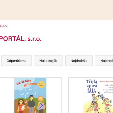
.r.o.
Čo potrebujete nájsť?
PORTÁL, s.r.o.
HĽADAŤ
R
a
Odporúčame
Najlacnejšie
Najdrahšie
Najpred
d
Odporúčame
e
V
n
ý
p
e
p
s
r
p