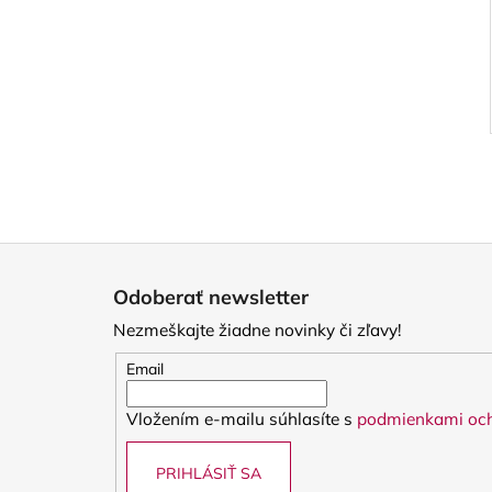
Z
á
Odoberať newsletter
p
Nezmeškajte žiadne novinky či zľavy!
ä
t
Email
i
Vložením e-mailu súhlasíte s
podmienkami och
e
PRIHLÁSIŤ SA