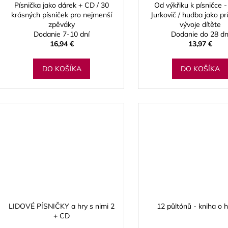
Písnička jako dárek + CD / 30
Od výkřiku k písničce -
krásných písniček pro nejmenší
Jurkovič / hudba jako p
zpěváky
vývoje dítěte
Dodanie 7-10 dní
Dodanie do 28 dn
16,94 €
13,97 €
DO KOŠÍKA
DO KOŠÍKA
LIDOVÉ PÍSNIČKY a hry s nimi 2
12 půltónů - kniha o 
+ CD