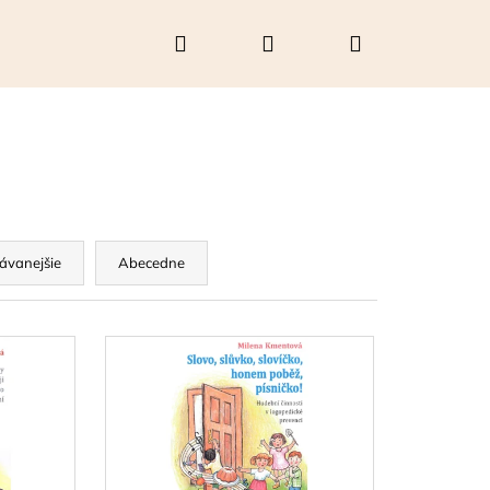
Hľadať
Prihlásenie
Nákupný
košík
ávanejšie
Abecedne
Nasledujúce