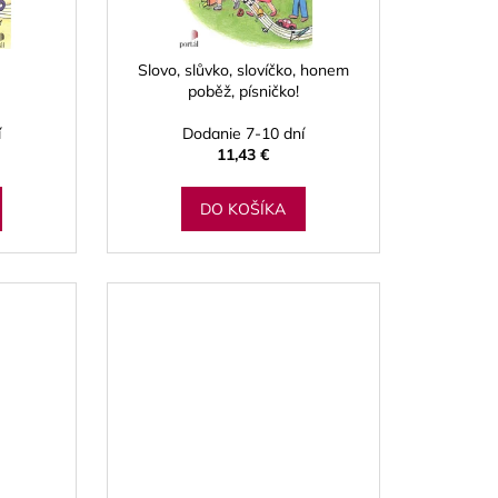
A RED CUT PLÁTKY
ÓN
Slovo, slůvko, slovíčko, honem
poběž, písničko!
í
Dodanie 7-10 dní
11,43 €
DO KOŠÍKA