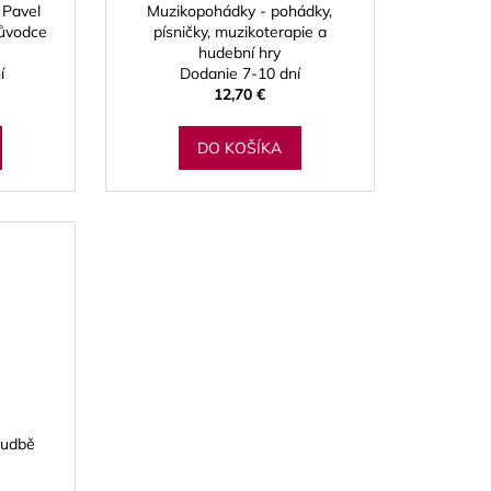
 Pavel
Muzikopohádky - pohádky,
růvodce
písničky, muzikoterapie a
hudební hry
í
Dodanie 7-10 dní
12,70 €
DO KOŠÍKA
hudbě