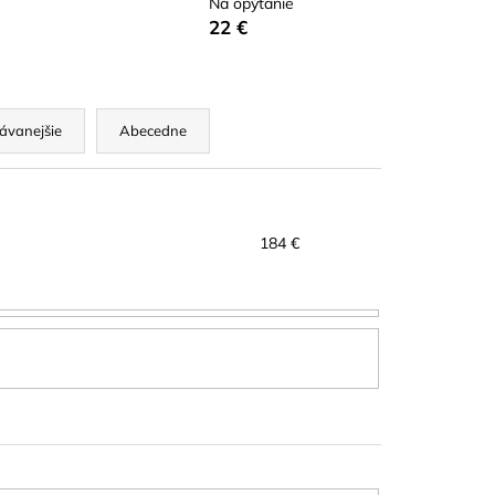
Na opýtanie
A RED CUT PLÁTKY
ÓN
22 €
ávanejšie
Abecedne
184
€