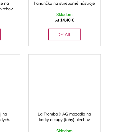
ce na
handrička na strieborné nástroje
ovrchov
Skladom
14,40 €
od
DETAIL
j na
La Tromba® AG mazadlo na
dych.
korky a cugy (ťahy) plechov
Skladom