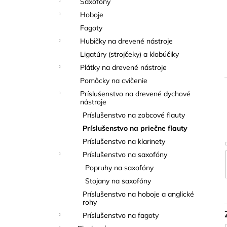
Saxofóny
THOMANN FLOW-BALL
l
Hoboje
3 €
Fagoty
Hubičky na drevené nástroje
Ligatúry (strojčeky) a klobúčiky
Plátky na drevené nástroje
Pomôcky na cvičenie
Príslušenstvo na drevené dychové
nástroje
i
Príslušenstvo na zobcové flauty
Príslušenstvo na priečne flauty
Príslušenstvo na klarinety
Príslušenstvo na saxofóny
Popruhy na saxofóny
Stojany na saxofóny
Príslušenstvo na hoboje a anglické
rohy
Príslušenstvo na fagoty