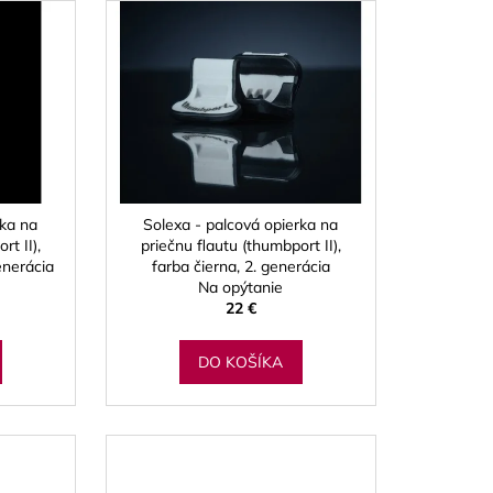
rka na
Solexa - palcová opierka na
rt II),
priečnu flautu (thumbport II),
enerácia
farba čierna, 2. generácia
Na opýtanie
22 €
DO KOŠÍKA