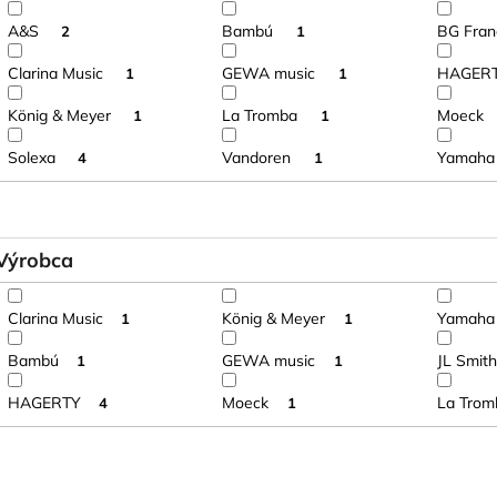
o
A&S
Bambú
BG Fra
2
1
v
Clarina Music
GEWA music
HAGER
1
1
König & Meyer
La Tromba
Moeck
1
1
Solexa
Vandoren
Yamah
4
1
Výrobca
Clarina Music
König & Meyer
Yamaha
1
1
Bambú
GEWA music
JL Smith
1
1
HAGERTY
Moeck
La Trom
4
1
V