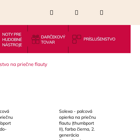
Hľadať
Prihlásenie
Nákupný
košík
stvo na priečne flauty
lcová
Solexa - palcová
priečnu
opierka na priečnu
Nasledujúce
mbport
flautu (thumbport
edo-
II), farba čierna, 2.
generácia