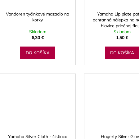
Vandoren tyčinkové mazadlo na
Yamaha Lip plate pat
korky
ochranná nálepka na n
hlavice priečnej fla
Skladom
Skladom
6,30 €
1,50 €
DO KOŠÍKA
DO KOŠÍKA
Yamaha Silver Cloth - čistiaca
Hagerty Silver Glo