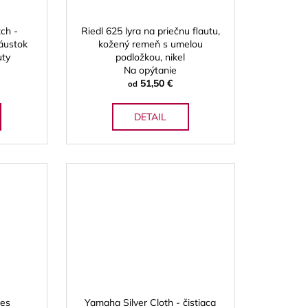
ch -
Riedl 625 lyra na priečnu flautu,
áustok
kožený remeň s umelou
uty
podložkou, nikel
Na opýtanie
51,50 €
od
DETAIL
ves
Yamaha Silver Cloth - čistiaca