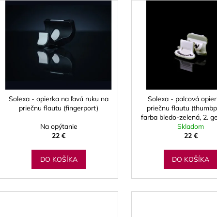
ý
p
s
p
r
o
d
Solexa - opierka na ľavú ruku na
Solexa - palcová opie
priečnu flautu (fingerport)
priečnu flautu (thumbpo
u
farba bledo-zelená, 2. g
k
Na opýtanie
Skladom
t
22 €
22 €
o
DO KOŠÍKA
DO KOŠÍKA
v