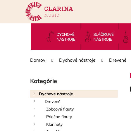
K
Prejsť
na
o
obsah
Späť
Späť
š
do
do
í
k
obchodu
obchodu
Domov
Dychové nástroje
Drevené
B
o
Kategórie
Preskočiť
č
kategórie
n
Dychové nástroje
ý
Drevené
p
Zobcové flauty
a
Priečne flauty
n
Klarinety
e