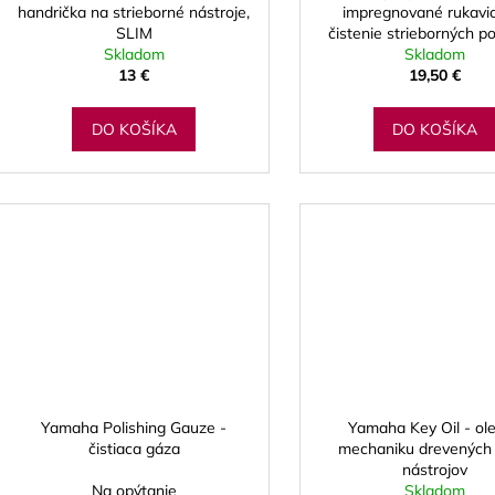
handrička na strieborné nástroje,
impregnované rukavi
SLIM
čistenie strieborných p
Skladom
Skladom
13 €
19,50 €
DO KOŠÍKA
DO KOŠÍKA
Yamaha Polishing Gauze -
Yamaha Key Oil - ole
čistiaca gáza
mechaniku drevených 
nástrojov
Na opýtanie
Skladom