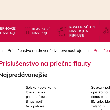
Čo potrebujete nájsť?
HĽADAŤ
Príslušenstvo na drevené dychové nástroje
Príslušen
Príslušenstvo na priečne flauty
Odporúčame
Najpredávanejšie
Solexa - opierka na
Solexa - pa
ľavú ruku na
opierka na 
priečnu flautu
flautu (thu
(fingerport)
II), farba bl
Na opýtanie
zelená, 2.