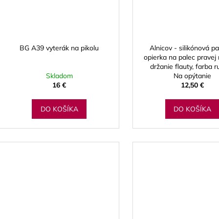
BG A39 vyterák na pikolu
Alnicov - silikónová p
opierka na palec pravej
držanie flauty, farba 
Skladom
Na opýtanie
16 €
12,50 €
DO KOŠÍKA
DO KOŠÍKA