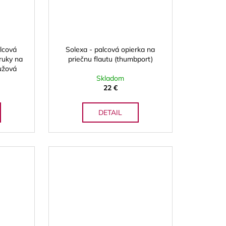
alcová
Solexa - palcová opierka na
 ruky na
priečnu flautu (thumbport)
ružová
Skladom
22 €
DETAIL