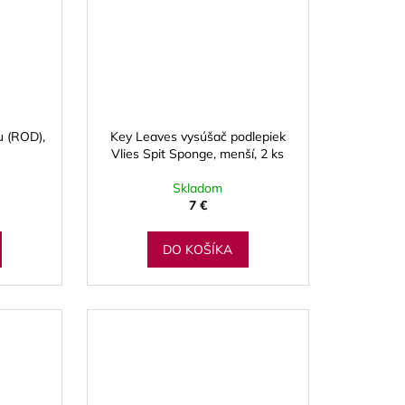
u (ROD),
Key Leaves vysúšač podlepiek
Vlies Spit Sponge, menší, 2 ks
Skladom
7 €
DO KOŠÍKA