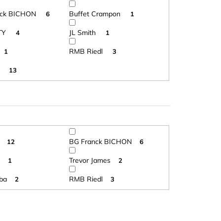
nck BICHON
Buffet Crampon
6
1
TY
JL Smith
4
1
RMB Riedl
1
3
a
13
BG Franck BICHON
12
6
Trevor James
1
2
ba
RMB Riedl
2
3