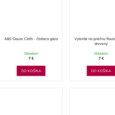
A&S Gauze Cloth - čistiaca gáza
Vyterák na priečnu flaut
drevený
Skladom
Skladom
7 €
7 €
DO KOŠÍKA
DO KOŠÍKA