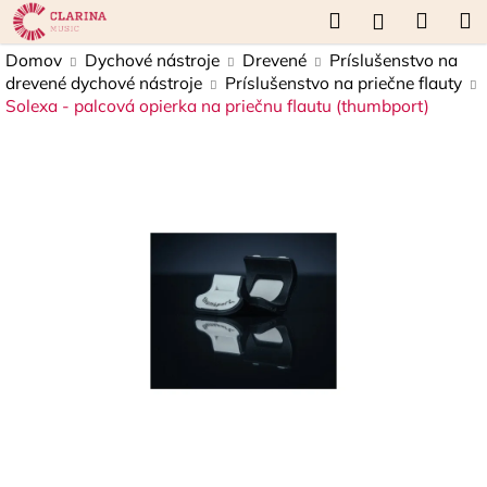
K
Prejsť
Hľadať
Náku
M
Prihláseni
na
o
obsah
Späť
Späť
košík
Domov
Dychové nástroje
Drevené
Príslušenstvo na
š
drevené dychové nástroje
Príslušenstvo na priečne flauty
í
Solexa - palcová opierka na priečnu flautu (thumbport)
Č
k
o
p
o
t
r
e
b
u
j
e
t
e
n