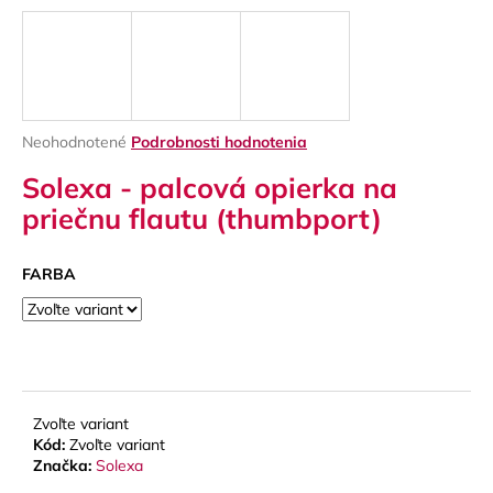
á
j
s
ť
?
Priemerné
Neohodnotené
Podrobnosti hodnotenia
hodnotenie
Solexa - palcová opierka na
produktu
je
priečnu flautu (thumbport)
0,0
z
HĽADAŤ
5
FARBA
hviezdičiek.
O
d
p
o
Zvoľte variant
Kód:
Zvoľte variant
r
Značka:
Solexa
ú