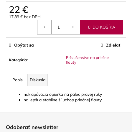
č
22 €
a
m
17,89 € bez DPH
e
Jednotková
DO KOŠÍKA
cena:
GEWA
MUSIC
Opýtať sa
Zdieľať
GIGBAG
(PUZDRO)
PREMIUM,
Príslušenstvo na priečne
Kategória
:
flauty
3
TRÚBKY
128
Popis
Diskusia
€
naklapávacia opierka na palec pravej ruky
na lepší a stabilnejší úchop priečnej flauty
Z
á
Odoberať newsletter
p