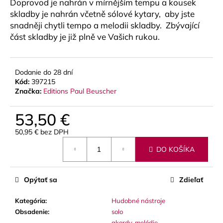
č
Doprovod je nahrán v mírnějším tempu a kousek
a
skladby je nahrán včetně sólové kytary, aby jste
m
snadněji chytli tempo a melodii skladby. Zbývající
e
část skladby je již plně ve Vašich rukou.
VANDOREN
JAVA
Dodanie do 28 dní
RED
Kód:
397215
CUT
Značka:
Editions Paul Beuscher
PLÁTKY
NA
53,50 €
ALT
SAXOFÓN
50,95 € bez DPH
3,50
Jednotková
€
DO KOŠÍKA
cena:
Opýtať sa
Zdieľať
Kategória
:
Hudobné nástroje
Obsadenie
:
solo
akordy
,
melódie
,