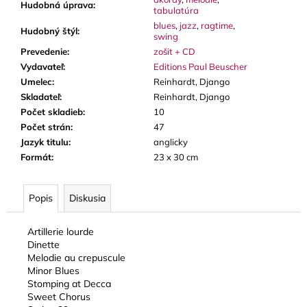
Hudobná úprava
:
tabulatúra
blues
,
jazz
,
ragtime
,
Hudobný štýl
:
swing
Prevedenie
:
zošit + CD
Vydavateľ
:
Editions Paul Beuscher
Umelec
:
Reinhardt, Django
Skladateľ
:
Reinhardt, Django
Počet skladieb
:
10
Počet strán
:
47
Jazyk titulu
:
anglicky
Formát
:
23 x 30 cm
Popis
Diskusia
Artillerie lourde
Dinette
Melodie au crepuscule
Minor Blues
Stomping at Decca
Sweet Chorus