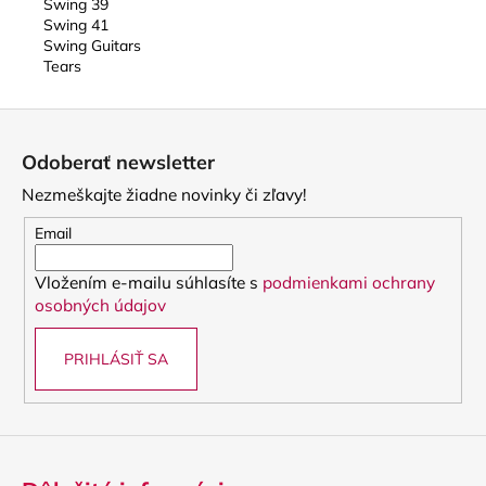
Swing 39
Swing 41
Swing Guitars
Tears
Z
á
Odoberať newsletter
p
Nezmeškajte žiadne novinky či zľavy!
ä
t
Email
i
Vložením e-mailu súhlasíte s
podmienkami ochrany
e
osobných údajov
PRIHLÁSIŤ SA