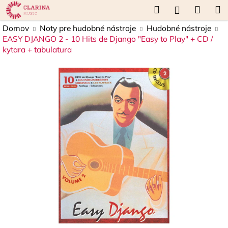
K
Prejsť
Hľadať
Náku
M
Prihláseni
na
o
obsah
Späť
Späť
košík
Domov
Noty pre hudobné nástroje
Hudobné nástroje
š
EASY DJANGO 2 - 10 Hits de Django "Easy to Play" + CD /
í
kytara + tabulatura
Č
k
o
p
o
t
r
e
b
u
j
e
t
e
n