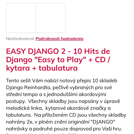
á
j
s
ť
?
Priemerné
Neohodnotené
Podrobnosti hodnotenia
hodnotenie
EASY DJANGO 2 - 10 Hits de
produktu
je
Django "Easy to Play" + CD /
0,0
kytara + tabulatura
z
HĽADAŤ
5
hviezdičiek.
Tento sešit Vám nabízí notový přepis 10 skladeb
Django Reinhardta, pečlivě vybraných pro své
střední tempo a s jednoduššími akordovými
O
postupy. Všechny skladby jsou napsány v úpravě
d
melodická linka, kytarové akordové značky a
p
tabulatura. Na přiloženém CD jsou všechny skladby
o
r
nahrány 2x, v plném znění originální "DJANGO"
ú
nahrávky a podruhé pouze doprovod pro Vaši hru.