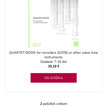
č
a
m
e
GEWA
MUSIC
GIGBAG
(PUZDRO)
PREMIUM,
3
QUARTET-BOOK for recorders (SATB) or other same tune
TRÚBKY
instruments
128
Dodanie 7-10 dní
€
35,19 €
DO KOŠÍKA
2
položiek celkom
O