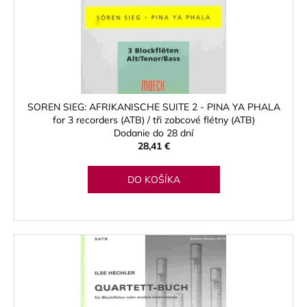
u
o
á
k
d
j
t
u
s
o
k
ť
v
t
?
o
SOREN SIEG: AFRIKANISCHE SUITE 2 - PINA YA PHALA
v
for 3 recorders (ATB) / tři zobcové flétny (ATB)
Dodanie do 28 dní
28,41 €
HĽADAŤ
DO KOŠÍKA
O
d
p
o
r
ú