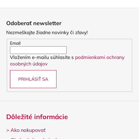
v
Z
l
á
á
Odoberať newsletter
d
p
a
Nezmeškajte žiadne novinky či zľavy!
ä
c
t
Email
i
i
e
Vložením e-mailu súhlasíte s
podmienkami ochrany
e
p
osobných údajov
r
v
PRIHLÁSIŤ SA
k
y
v
ý
p
i
Dôležité informácie
s
u
>
Ako nakupovať