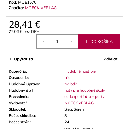
č
Kód:
MOE1570
a
Značka:
MOECK VERLAG
m
e
28,41 €
27,06 € bez DPH
Jednotková
STAGG
DO KOŠÍKA
BATON
cena:
BOX
PUZDRO
NA
Opýtať sa
Zdieľať
DIRIGENTSKÚ
TAKTOVKU
Kategória
:
Hudobné nástroje
16
Obsadenie
:
trio
€
Hudobná úprava
:
melódie
Hudobný štýl
:
noty pre hudobné školy
Prevedenie
:
sada (partitúra + party)
Vydavateľ
:
MOECK VERLAG
Skladateľ
:
Sieg, Sören
Počet skladieb
:
3
Počet strán
:
24
anglicky, nemecky,