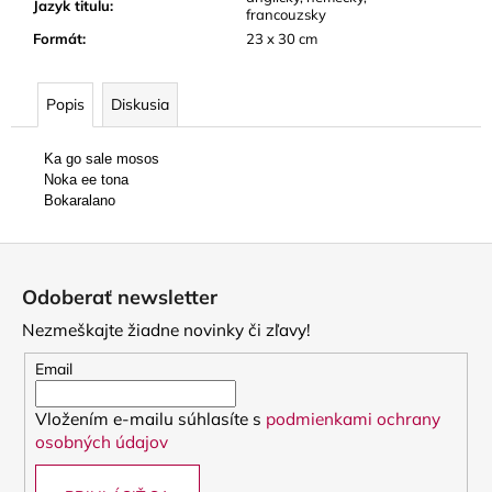
Jazyk titulu
:
francouzsky
Formát
:
23 x 30 cm
Popis
Diskusia
Ka go sale mosos
Noka ee tona
Bokaralano
Z
á
Odoberať newsletter
p
Nezmeškajte žiadne novinky či zľavy!
ä
t
Email
i
Vložením e-mailu súhlasíte s
podmienkami ochrany
e
osobných údajov