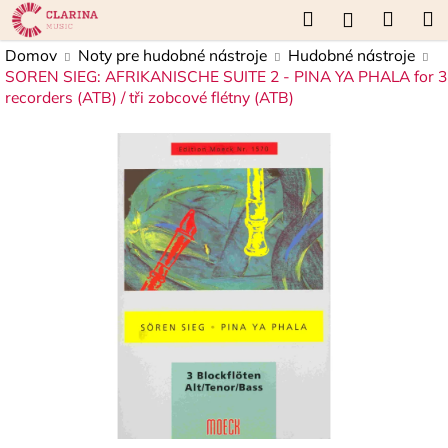
K
Prejsť
Hľadať
Náku
M
Prihláseni
na
o
obsah
Späť
Späť
košík
Domov
Noty pre hudobné nástroje
Hudobné nástroje
š
SOREN SIEG: AFRIKANISCHE SUITE 2 - PINA YA PHALA for 3
í
recorders (ATB) / tři zobcové flétny (ATB)
Č
k
o
p
o
t
r
e
b
u
j
e
t
e
n