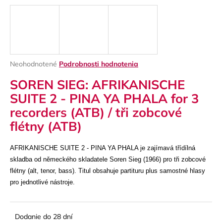
á
j
s
ť
?
Priemerné
Neohodnotené
Podrobnosti hodnotenia
hodnotenie
SOREN SIEG: AFRIKANISCHE
produktu
je
SUITE 2 - PINA YA PHALA for 3
0,0
recorders (ATB) / tři zobcové
z
HĽADAŤ
5
flétny (ATB)
hviezdičiek.
AFRIKANISCHE SUITE 2 - PINA YA PHALA je zajímavá třídílná
O
skladba od německého skladatele Soren Sieg (1966) pro tři zobcové
d
flétny (alt, tenor, bass). Titul obsahuje partituru plus samostné hlasy
p
pro jednotlivé nástroje.
o
r
ú
Dodanie do 28 dní