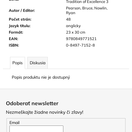
Tradition of Excellence 3
Pearson, Bruce, Nowlin,
Autor / Editor
:
Ryan
Počet strán
:
48
Jazyk titulu
:
anglicky
Formát
:
23 x 30 cm
EAN
:
9780849771521
ISBN
:
0-8497-7152-8
Popis
Diskusia
Popis produktu nie je dostupný
Z
á
Odoberať newsletter
p
Nezmeškajte žiadne novinky či zľavy!
ä
t
Email
i