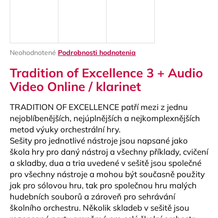
á
j
s
ť
Priemerné
Neohodnotené
Podrobnosti hodnotenia
?
hodnotenie
Tradition of Excellence 3 + Audio
produktu
je
Video Online / klarinet
0,0
z
TRADITION OF EXCELLENCE patří mezi z jednu
5
HĽADAŤ
hviezdičiek.
nejoblíbenějších, nejúplnějších a nejkomplexnějších
metod výuky orchestrální hry.
Sešity pro jednotlivé nástroje jsou napsané jako
škola hry pro daný nástroj a všechny příklady, cvičení
O
a skladby, dua a tria uvedené v sešitě jsou společné
d
pro všechny nástroje a mohou být současně použity
p
jak pro sólovou hru, tak pro společnou hru malých
o
hudebních souborů a zároveň pro sehrávání
r
školního orchestru. Několik skladeb v sešitě jsou
ú