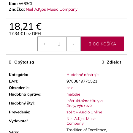
Kód:
W63CL
Značka:
Neil A.Kjos Music Company
18,21 €
17,34 € bez DPH
Jednotková
DO KOŠÍKA
cena:
Opýtať sa
Zdieľať
Kategória
:
Hudobné nástroje
EAN
:
9780849771521
Obsadenie
:
solo
Hudobná úprava
:
melódie
inštruktážne tituly a
Hudobný štýl
:
školy
,
výukové
Prevedenie
:
zošit + Audio Online
Neil A.Kjos Music
Vydavateľ
:
Company
Tradition of Excellence,
Séria
: