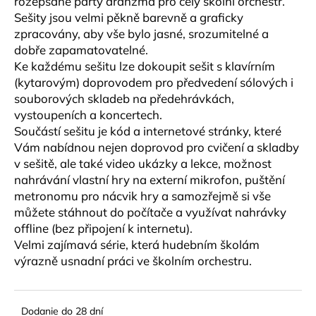
rozepsané party aranžmá pro celý školní orchestr.
č
a
Sešity jsou velmi pěkně barevně a graficky
m
zpracovány, aby vše bylo jasné, srozumitelné a
e
dobře zapamatovatelné.
Ke každému sešitu lze dokoupit sešit s klavírním
(kytarovým) doprovodem pro předvedení sólových i
JM
souborových skladeb na předehrávkách,
VALVE
vystoupeních a koncertech.
OIL
2
Součástí sešitu je kód a internetové stránky, které
-
Vám nabídnou nejen doprovod pro cvičení a skladby
SYNTETICKÝ
OLEJ
v sešitě, ale také video ukázky a lekce, možnost
NA
nahrávání vlastní hry na externí mikrofon, puštění
PIESTY
metronomu pro nácvik hry a samozřejmě si vše
A
ROTORY,
můžete stáhnout do počítače a využívat nahrávky
MEDIUM
offline (bez připojení k internetu).
8,70
Velmi zajímavá série, která hudebním školám
€
výrazně usnadní práci ve školním orchestru.
Dodanie do 28 dní