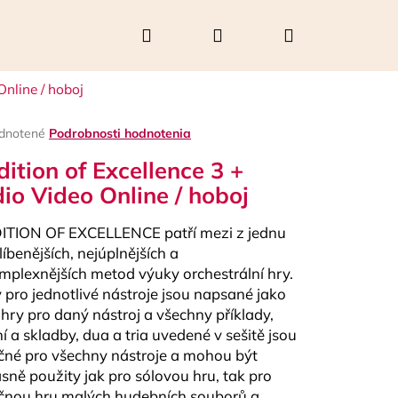
Hľadať
Prihlásenie
Nákupný
Online / hoboj
košík
rné
dnotené
Podrobnosti hodnotenia
enie
dition of Excellence 3 +
tu
io Video Online / hoboj
TION OF EXCELLENCE patří mezi z jednu
čiek.
líbenějších, nejúplnějších a
mplexnějších metod výuky orchestrální hry.
y pro jednotlivé nástroje jsou napsané jako
 hry pro daný nástroj a všechny příklady,
ní a skladby, dua a tria uvedené v sešitě jsou
Nasledujúce
čné pro všechny nástroje a mohou být
sně použity jak pro sólovou hru, tak pro
čnou hru malých hudebních souborů a