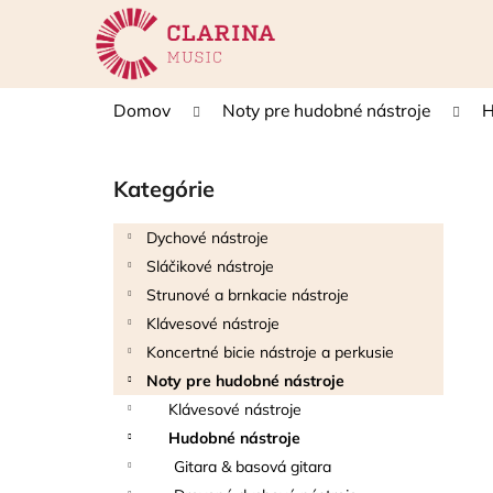
K
Prejsť
na
o
obsah
Späť
Späť
š
do
do
í
Domov
Noty pre hudobné nástroje
H
k
obchodu
obchodu
B
o
Kategórie
Preskočiť
č
kategórie
n
Dychové nástroje
ý
Sláčikové nástroje
p
Strunové a brnkacie nástroje
a
Klávesové nástroje
n
Koncertné bicie nástroje a perkusie
e
Noty pre hudobné nástroje
l
Klávesové nástroje
Hudobné nástroje
Gitara & basová gitara