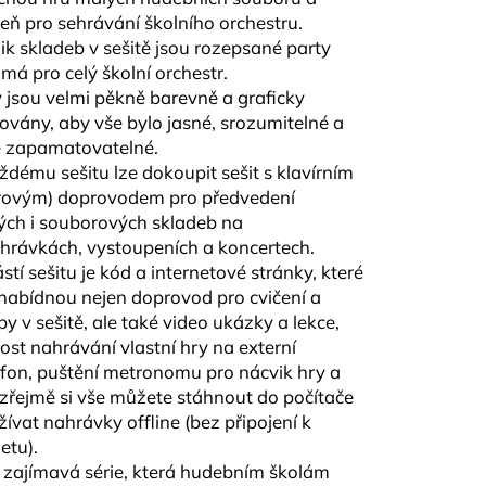
A RED CUT PLÁTKY
eň pro sehrávání školního orchestru.
ÓN
ik skladeb v sešitě jsou rozepsané party
má pro celý školní orchestr.
y jsou velmi pěkně barevně a graficky
ovány, aby vše bylo jasné, srozumitelné a
 zapamatovatelné.
ždému sešitu lze dokoupit sešit s klavírním
rovým) doprovodem pro předvedení
ých i souborových skladeb na
hrávkách, vystoupeních a koncertech.
stí sešitu je kód a internetové stránky, které
abídnou nejen doprovod pro cvičení a
by v sešitě, ale také video ukázky a lekce,
st nahrávání vlastní hry na externí
fon, puštění metronomu pro nácvik hry a
řejmě si vše můžete stáhnout do počítače
žívat nahrávky offline (bez připojení k
etu).
 zajímavá série, která hudebním školám