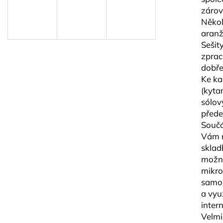
BLUE JUICE VALVE OIL - OLEJ NA
VANDOREN JAV
zárov
PIESTY
NA ALT SAXOF
Někol
9,30 €
3,50 €
aranž
Sešit
zprac
dobře
Ke ka
(kyta
sólov
přede
Součá
Vám n
sklad
možno
mikro
samoz
a vyu
intern
Velmi