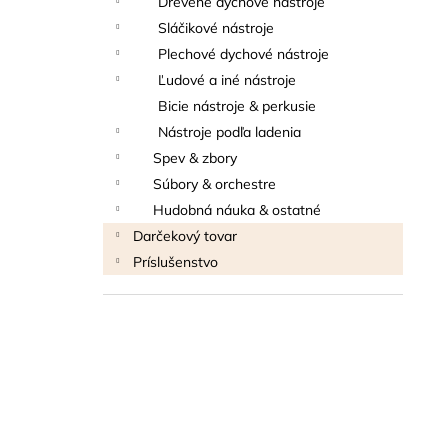
Drevené dychové nástroje
THOMANN FLOW-BALL
Sláčikové nástroje
3 €
Plechové dychové nástroje
Ľudové a iné nástroje
Bicie nástroje & perkusie
Nástroje podľa ladenia
Spev & zbory
Súbory & orchestre
Hudobná náuka & ostatné
Darčekový tovar
Príslušenstvo