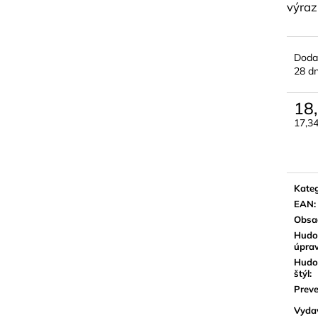
výraz
Doda
28 dn
18
17,3
Jedn
cena:
Kateg
EAN
:
Obsa
Hudo
úpra
Hudo
štýl
:
Preve
Vyda