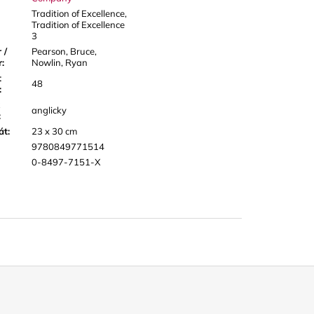
Tradition of Excellence,
Tradition of Excellence
3
 /
Pearson, Bruce,
r
:
Nowlin, Ryan
t
48
:
anglicky
:
át
:
23 x 30 cm
9780849771514
0-8497-7151-X