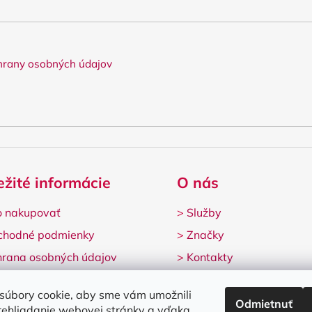
rany osobných údajov
ežité informácie
O nás
 nakupovať
>
Služby
chodné podmienky
>
Značky
rana osobných údajov
>
Kontakty
lamačný formulár
súbory cookie, aby sme vám umožnili
Odmietnuť
rehliadanie webovej stránky a vďaka