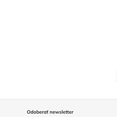
Z
á
Odoberať newsletter
p