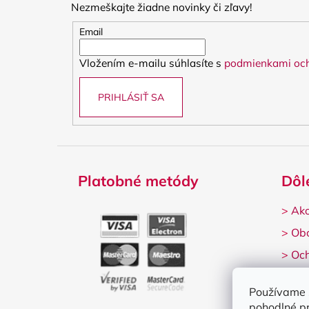
Nezmeškajte žiadne novinky či zľavy!
ä
t
Email
i
Vložením e-mailu súhlasíte s
podmienkami och
e
PRIHLÁSIŤ SA
Platobné metódy
Dôl
>
Ako
>
Ob
>
Och
>
Rek
Používame 
pohodlné p