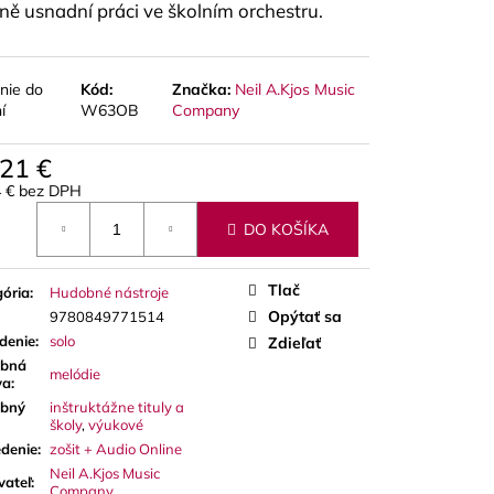
ně usnadní práci ve školním orchestru.
nie do
Kód:
Značka:
Neil A.Kjos Music
í
W63OB
Company
,21 €
4 € bez DPH
otková
DO KOŠÍKA
Tlač
ória
:
Hudobné nástroje
Opýtať sa
9780849771514
denie
:
solo
Zdieľať
bná
melódie
va
:
bný
inštruktážne tituly a
školy
,
výukové
denie
:
zošit + Audio Online
Neil A.Kjos Music
vateľ
:
Company