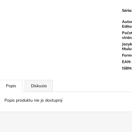
Séria
:
Autor
Edito
Poče
strán
Jazyk
titulu
Form
EAN
:
ISBN
:
Popis
Diskusia
Popis produktu nie je dostupný