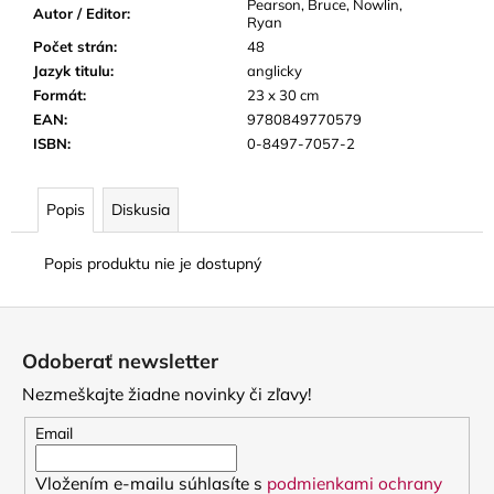
Pearson, Bruce, Nowlin,
Autor / Editor
:
Ryan
Počet strán
:
48
Jazyk titulu
:
anglicky
Formát
:
23 x 30 cm
EAN
:
9780849770579
ISBN
:
0-8497-7057-2
Popis
Diskusia
Popis produktu nie je dostupný
Z
á
Odoberať newsletter
p
Nezmeškajte žiadne novinky či zľavy!
ä
t
Email
i
Vložením e-mailu súhlasíte s
podmienkami ochrany
e