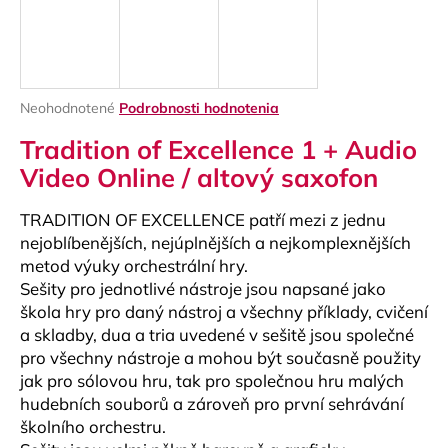
á
j
s
ť
Priemerné
Neohodnotené
Podrobnosti hodnotenia
?
hodnotenie
Tradition of Excellence 1 + Audio
produktu
je
Video Online / altový saxofon
0,0
z
TRADITION OF EXCELLENCE patří mezi z jednu
5
HĽADAŤ
hviezdičiek.
nejoblíbenějších, nejúplnějších a nejkomplexnějších
metod výuky orchestrální hry.
Sešity pro jednotlivé nástroje jsou napsané jako
škola hry pro daný nástroj a všechny příklady, cvičení
O
a skladby, dua a tria uvedené v sešitě jsou společné
d
pro všechny nástroje a mohou být současně použity
p
jak pro sólovou hru, tak pro společnou hru malých
o
hudebních souborů a zároveň pro první sehrávání
r
školního orchestru.
ú