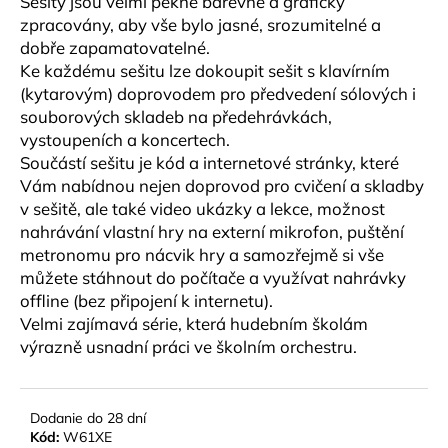
Sešity jsou velmi pěkně barevně a graficky
č
a
zpracovány, aby vše bylo jasné, srozumitelné a
m
dobře zapamatovatelné.
e
Ke každému sešitu lze dokoupit sešit s klavírním
(kytarovým) doprovodem pro předvedení sólových i
souborových skladeb na předehrávkách,
VANDOREN
vystoupeních a koncertech.
V21
Součástí sešitu je kód a internetové stránky, které
PLÁTKY
NA
Vám nabídnou nejen doprovod pro cvičení a skladby
ALT
v sešitě, ale také video ukázky a lekce, možnost
SAXOFÓN
nahrávání vlastní hry na externí mikrofon, puštění
3,80
metronomu pro nácvik hry a samozřejmě si vše
€
můžete stáhnout do počítače a využívat nahrávky
offline (bez připojení k internetu).
Velmi zajímavá série, která hudebním školám
výrazně usnadní práci ve školním orchestru.
Dodanie do 28 dní
Kód:
W61XE