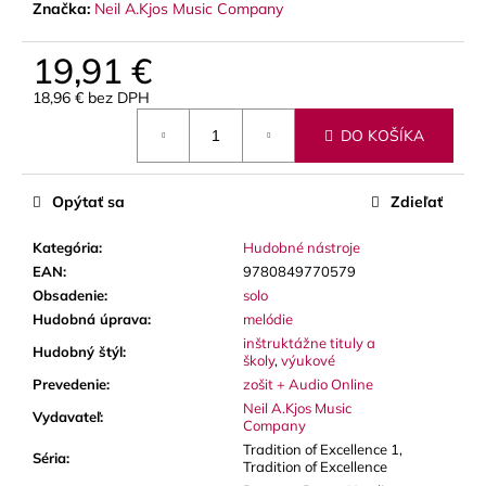
Značka:
Neil A.Kjos Music Company
19,91 €
18,96 € bez DPH
Jednotková
DO KOŠÍKA
cena:
Opýtať sa
Zdieľať
Kategória
:
Hudobné nástroje
EAN
:
9780849770579
Obsadenie
:
solo
Hudobná úprava
:
melódie
inštruktážne tituly a
Hudobný štýl
:
školy
,
výukové
Prevedenie
:
zošit + Audio Online
Neil A.Kjos Music
Vydavateľ
:
Company
Tradition of Excellence 1,
Séria
:
Tradition of Excellence