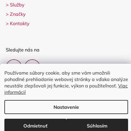
>
Služby
>
Značky
>
Kontakty
Sledujte nás na
Používame súbory cookie, aby sme vám umožnili
pohodlné prehliadanie webovej stránky a vďaka analýze
neustále zlepšovali jej funkcie, výkon a použiteľnosť.
Viac
informácií
Vytvoril Shoptet
Nastavenie
Copyright 2026
Clarina Music
. Všetky práva vyhradené.
Upraviť
nastavenie cookies
Odmietnuť
Súhlasím