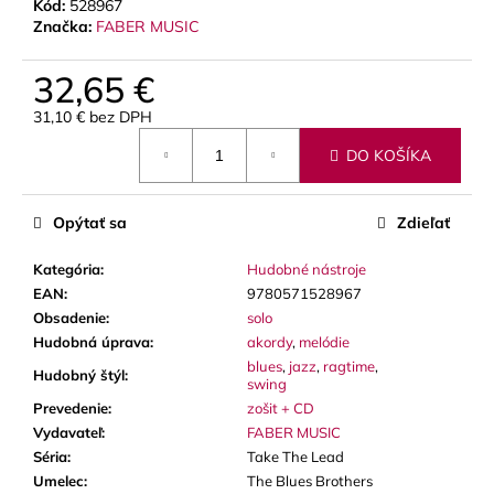
č
Kód:
528967
a
Značka:
FABER MUSIC
m
e
32,65 €
31,10 € bez DPH
Jednotková
LUPIFARO
DO KOŠÍKA
cena:
CLASSIC
PLÁTKY
NA
ALT
Opýtať sa
Zdieľať
SAXOFÓN
3,90
Kategória
:
Hudobné nástroje
€
EAN
:
9780571528967
Obsadenie
:
solo
Hudobná úprava
:
akordy
,
melódie
blues
,
jazz
,
ragtime
,
Hudobný štýl
:
swing
Prevedenie
:
zošit + CD
Vydavateľ
:
FABER MUSIC
Séria
:
Take The Lead
Umelec
:
The Blues Brothers