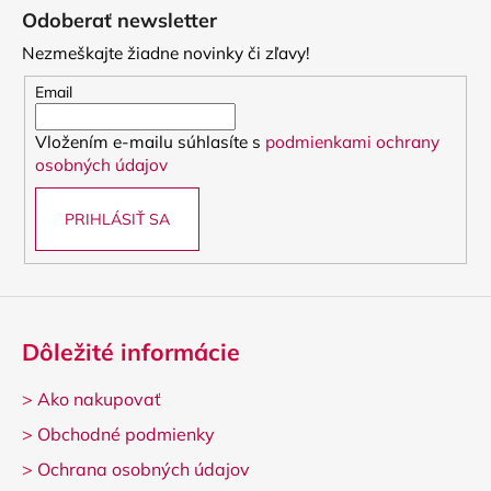
á
Odoberať newsletter
p
Nezmeškajte žiadne novinky či zľavy!
ä
t
Email
i
Vložením e-mailu súhlasíte s
podmienkami ochrany
e
osobných údajov
PRIHLÁSIŤ SA
Dôležité informácie
>
Ako nakupovať
>
Obchodné podmienky
>
Ochrana osobných údajov