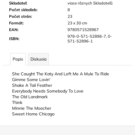
Skladateľ
:
viace rôznych Skladateľů
Počet skladieb
:
8
Počet strán
:
23
Formát
:
23 x 30 cm
EAN
:
9780571528967
978-0-571-52896-7, 0-
ISBN
:
571-52896-1
Popis
Diskusia
She Caught The Katy And Left Me A Mule To Ride
Gimme Some Lovin'
Shake A Tail Feather
Everybody Needs Somebody To Love
The Old Landmark
Think
Minnie The Moocher
Sweet Home Chicago
Z