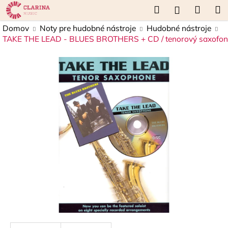
K
Prejsť
Hľadať
Náku
M
Prihláseni
na
o
obsah
Späť
Späť
košík
Domov
Noty pre hudobné nástroje
Hudobné nástroje
š
TAKE THE LEAD - BLUES BROTHERS + CD / tenorový saxofon
í
Č
k
o
p
o
t
r
e
b
u
j
e
t
e
n