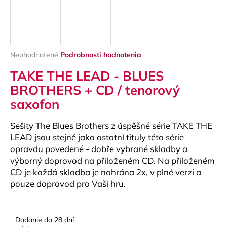
á
j
s
ť
Priemerné
Neohodnotené
Podrobnosti hodnotenia
?
hodnotenie
TAKE THE LEAD - BLUES
produktu
je
BROTHERS + CD / tenorový
0,0
saxofon
z
5
HĽADAŤ
hviezdičiek.
Sešity The Blues Brothers z úspěšné série TAKE THE
LEAD jsou stejně jako ostatní tituly této série
opravdu povedené - dobře vybrané skladby a
výborný doprovod na přiloženém CD. Na přiloženém
O
CD je každá skladba je nahrána 2x, v plné verzi a
d
p
pouze doprovod pro Vaši hru.
o
r
ú
Dodanie do 28 dní