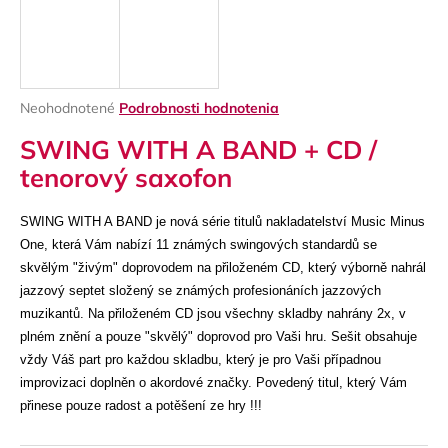
á
j
s
ť
Priemerné
Neohodnotené
Podrobnosti hodnotenia
?
hodnotenie
SWING WITH A BAND + CD /
produktu
je
tenorový saxofon
0,0
z
5
SWING WITH A BAND je nová série titulů nakladatelství Music Minus
HĽADAŤ
hviezdičiek.
One, která Vám nabízí 11 známých swingových standardů se
skvělým "živým" doprovodem na přiloženém CD, který výborně nahrál
jazzový septet složený se známých profesionáních jazzových
muzikantů. Na přiloženém CD jsou všechny skladby nahrány 2x, v
O
plném znění a pouze "skvělý" doprovod pro Vaši hru. Sešit obsahuje
d
p
vždy Váš part pro každou skladbu, který je pro Vaši případnou
o
improvizaci doplněn o akordové značky. Povedený titul, který Vám
r
přinese pouze radost a potěšení ze hry !!!
ú