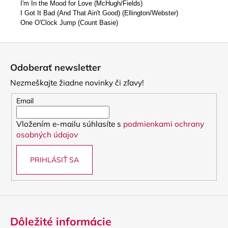
I'm In the Mood for Love
(McHugh/Fields)
I Got It Bad (And That Ain't Good)
(Ellington/Webster)
One O'Clock Jump (
Count Basie)
Z
á
Odoberať newsletter
p
Nezmeškajte žiadne novinky či zľavy!
ä
t
Email
i
Vložením e-mailu súhlasíte s
podmienkami ochrany
e
osobných údajov
PRIHLÁSIŤ SA
Dôležité informácie