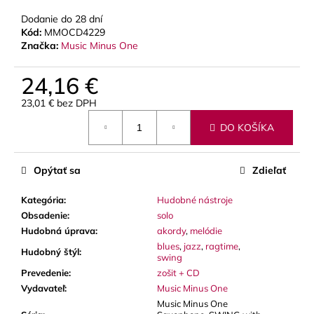
č
a
Dodanie do 28 dní
m
Kód:
MMOCD4229
Značka:
Music Minus One
e
24,16 €
JM
VALVE
23,01 € bez DPH
OIL
Jednotková
2
DO KOŠÍKA
cena:
-
SYNTETICKÝ
OLEJ
Opýtať sa
Zdieľať
NA
PIESTY
A
Kategória
:
Hudobné nástroje
ROTORY,
Obsadenie
:
solo
MEDIUM
Hudobná úprava
:
akordy
,
melódie
8,70
blues
,
jazz
,
ragtime
,
€
Hudobný štýl
:
swing
Prevedenie
:
zošit + CD
Vydavateľ
:
Music Minus One
Music Minus One