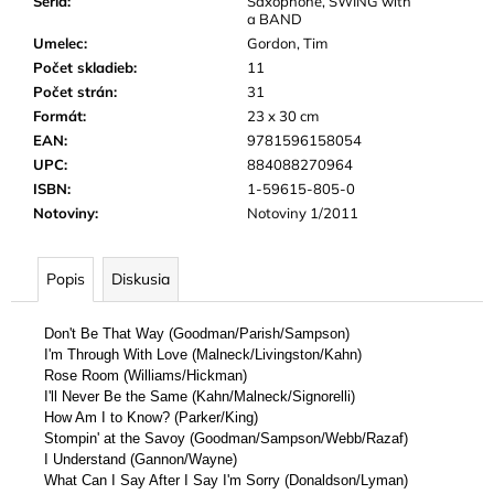
Séria
:
Saxophone, SWING with
a BAND
Umelec
:
Gordon, Tim
Počet skladieb
:
11
Počet strán
:
31
Formát
:
23 x 30 cm
EAN
:
9781596158054
UPC
:
884088270964
ISBN
:
1-59615-805-0
Notoviny
:
Notoviny 1/2011
Popis
Diskusia
Don't Be That Way (
Goodman/Parish/Sampson)
I'm Through With Love (
Malneck/Livingston/Kahn)
Rose Room
(Williams/Hickman)
I'll Never Be the Same
(Kahn/Malneck/Signorelli)
How Am I to Know?
(Parker/King)
Stompin' at the Savoy
(Goodman/Sampson/Webb/Razaf)
I Understand
(Gannon/Wayne)
What Can I Say After I Say I'm Sorry
(Donaldson/Lyman)