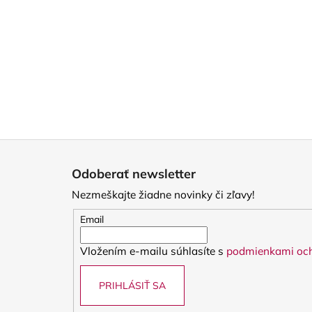
Z
á
Odoberať newsletter
p
Nezmeškajte žiadne novinky či zľavy!
ä
t
Email
i
Vložením e-mailu súhlasíte s
podmienkami och
e
PRIHLÁSIŤ SA