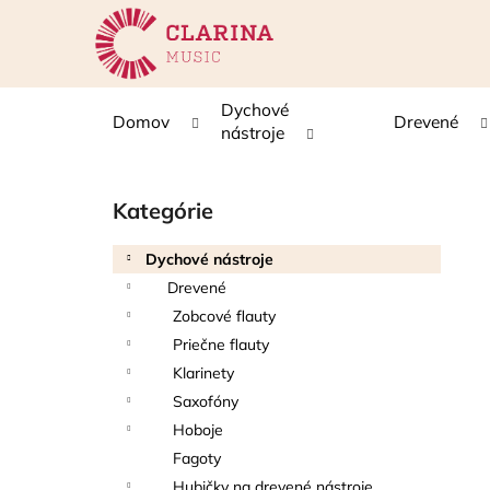
K
Prejsť
na
o
obsah
Späť
Späť
š
do
do
í
Dychové
Domov
Drevené
k
obchodu
obchodu
nástroje
B
o
Kategórie
Preskočiť
č
kategórie
n
Dychové nástroje
ý
Drevené
p
Zobcové flauty
a
Priečne flauty
n
Klarinety
e
Saxofóny
l
Hoboje
Fagoty
Hubičky na drevené nástroje