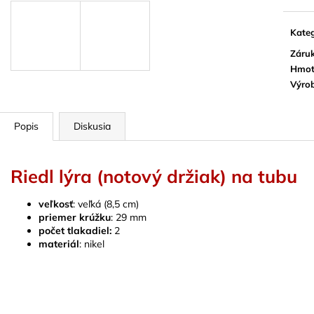
BLUE JUICE VALVE OIL - OLEJ NA
VANDOREN JAV
PIESTY
NA ALT SAXOF
Kateg
9,30 €
3,50 €
Záru
Hmot
Výro
Popis
Diskusia
Riedl lýra (notový držiak) na tubu
veľkosť
: veľká (8,5 cm)
priemer krúžku
: 29 mm
počet tlakadiel:
2
materiál
: nikel