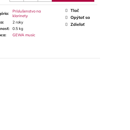
A RED CUT PLÁTKY
ÓN
Tlač
Príslušenstvo na
ória
:
klarinety
Opýtať sa
ka
:
2 roky
Zdieľať
nosť
:
0.5 kg
bca
:
GEWA music