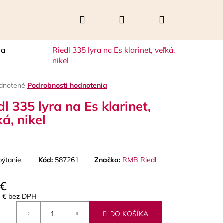
Hľadať
Prihlásenie
Nákupný
na
Riedl 335 lyra na Es klarinet, veľká,
košík
nikel
rné
dnotené
Podrobnosti hodnotenia
enie
dl 335 lyra na Es klarinet,
tu
ká, nikel
čiek.
pýtanie
Kód:
587261
Značka:
RMB Riedl
 €
Nasledujúce
2 € bez DPH
otková
DO KOŠÍKA