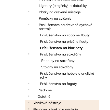
THOMANN FLOW-BALL
Ligatúry (strojčeky) a klobúčiky
3 €
Plátky na drevené nástroje
Pomôcky na cvičenie
Príslušenstvo na drevené dychové
nástroje
Príslušenstvo na zobcové flauty
Príslušenstvo na priečne flauty
Príslušenstvo na klarinety
Príslušenstvo na saxofóny
Popruhy na saxofóny
Stojany na saxofóny
Príslušenstvo na hoboje a anglické
rohy
Príslušenstvo na fagoty
Plechové
Ostatné
Sláčikové nástroje
Strunové a brnkacie nástroje