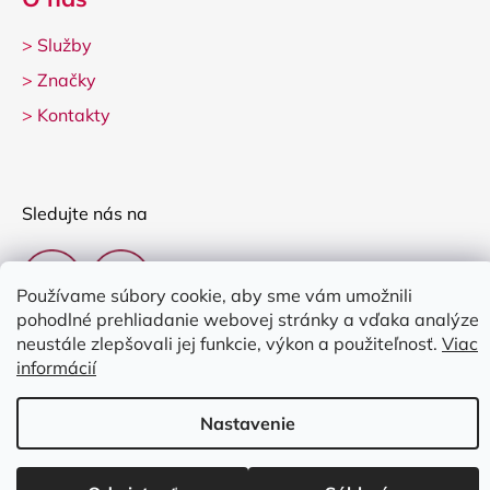
>
Služby
>
Značky
>
Kontakty
Sledujte nás na
Používame súbory cookie, aby sme vám umožnili
pohodlné prehliadanie webovej stránky a vďaka analýze
neustále zlepšovali jej funkcie, výkon a použiteľnosť.
Viac
informácií
Vytvoril Shoptet
Nastavenie
Copyright 2026
Clarina Music
. Všetky práva vyhradené.
Upraviť
nastavenie cookies