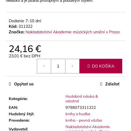
č
hledisko a je psána přístupným a poutavým stylem.
a
m
e
Dodanie 7-10 dní
Kód:
311322
Značka:
Nakladatelství Akademie múzických umění v Praze
STAGG
BATON
24,16 €
BOX
PUZDRO
23,01 € bez DPH
NA
Jednotková
DIRIGENTSKÚ
DO KOŠÍKA
cena:
TAKTOVKU
16
€
Opýtať sa
Zdieľať
Hudobná náuka &
Kategória
:
ostatné
EAN
:
9788073311322
Hudobný štýl
:
knihy o hudbe
Prevedenie
:
kniha - pevná väzba
Nakladatelství Akademie
Vydavateľ
: