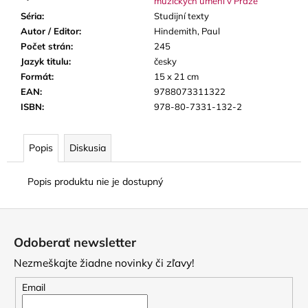
múzických umění v Praze
Séria
:
Studijní texty
Autor / Editor
:
Hindemith, Paul
Počet strán
:
245
Jazyk titulu
:
česky
Formát
:
15 x 21 cm
EAN
:
9788073311322
ISBN
:
978-80-7331-132-2
Popis
Diskusia
Popis produktu nie je dostupný
Z
á
Odoberať newsletter
p
Nezmeškajte žiadne novinky či zľavy!
ä
t
Email
i