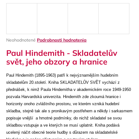
á
j
s
ť
?
Priemerné
Neohodnotené
Podrobnosti hodnotenia
hodnotenie
Paul Hindemith - Skladatelův
produktu
je
svět, jeho obzory a hranice
0,0
z
HĽADAŤ
5
Paul Hindemith (1895-1963) patří k nejvýznamějším hudebním
hviezdičiek.
skladatelům 20.století.
Kniha SKLADATELŮV SVĚT vychází z
přednášek, k nimž Paula Hindemitha v akademickém roce 1949-1950
pozvala Harvardská univerzita. Hindemith zde zkoumá hranice i
O
horizonty onoho zvláštního prostoru, ve kterém vzniká hudební
d
skladba, stejně tak ale s pronikavým postřehem a někdy i sarkasmem
p
popisuje vnější a hmotné podmínky, do nichž skladatel se svou
o
r
skladbou vstupuje a ve kterých se musí uplatnit. Kniha podává
ú
ucelený náčrt obecné teorie hudby s důrazem na skladatelské