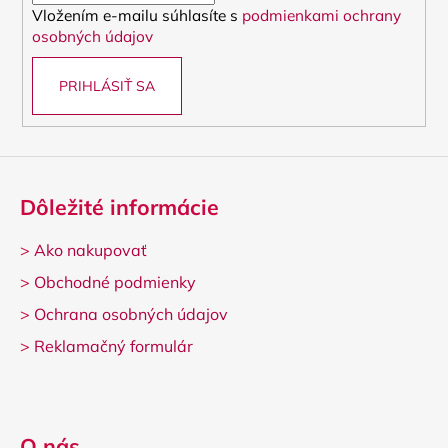
Vložením e-mailu súhlasíte s
podmienkami ochrany
e
osobných údajov
PRIHLÁSIŤ SA
Dôležité informácie
>
Ako nakupovať
>
Obchodné podmienky
>
Ochrana osobných údajov
>
Reklamačný formulár
O nás