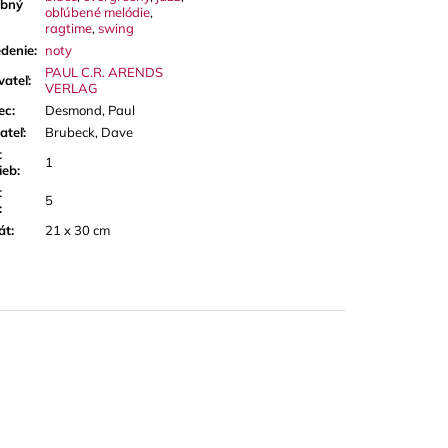
bný
obľúbené melódie
,
ragtime
,
swing
denie
:
noty
PAUL C.R. ARENDS
vateľ
:
VERLAG
ec
:
Desmond, Paul
ateľ
:
Brubeck, Dave
t
1
ieb
:
t
5
:
át
:
21 x 30 cm