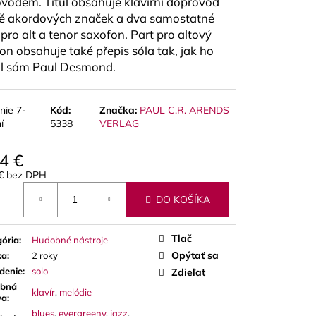
vodem. Titul obsahuje klavírní doprovod
A RED CUT PLÁTKY
ÓN
ě akordových značek a dva samostatné
 pro alt a tenor saxofon. Part pro altový
on obsahuje také přepis sóla tak, jak ho
l sám Paul Desmond.
nie 7-
Kód:
Značka:
PAUL C.R. ARENDS
í
5338
VERLAG
4 €
 € bez DPH
otková
DO KOŠÍKA
Tlač
ória
:
Hudobné nástroje
Opýtať sa
ka
:
2 roky
denie
:
solo
Zdieľať
bná
klavír
,
melódie
va
:
blues
,
evergreeny
,
jazz
,