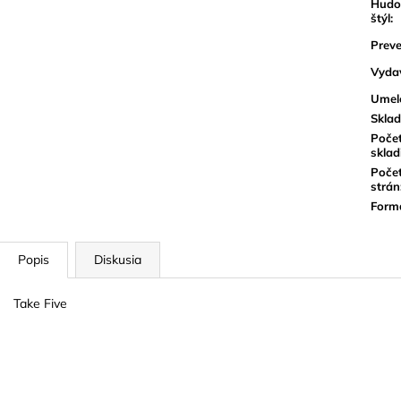
Hudo
štýl
:
Preve
Vyda
Umel
Sklad
Poče
sklad
Poče
strán
Form
Popis
Diskusia
Take Five