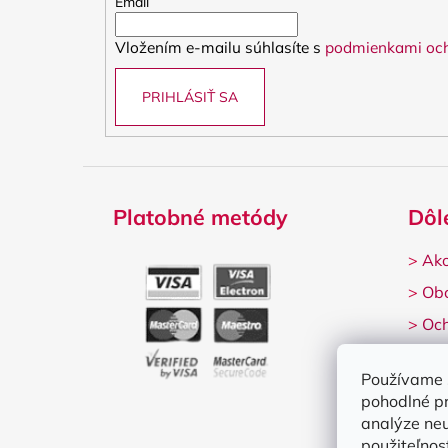
t
Email
i
Vložením e-mailu súhlasíte s
podmienkami och
e
PRIHLÁSIŤ SA
Platobné metódy
Dôl
>
Ako
>
Ob
>
Och
>
Rek
Používame 
pohodlné p
analýze neu
použiteľnos