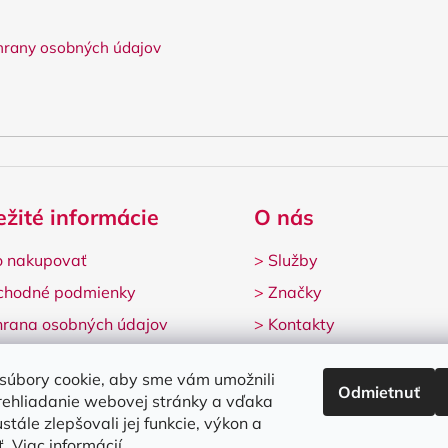
rany osobných údajov
ežité informácie
O nás
 nakupovať
>
Služby
chodné podmienky
>
Značky
rana osobných údajov
>
Kontakty
lamačný formulár
súbory cookie, aby sme vám umožnili
Odmietnuť
rehliadanie webovej stránky a vďaka
stále zlepšovali jej funkcie, výkon a
ť.
Viac informácií