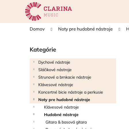
K
Prejsť
na
o
obsah
Späť
Späť
š
do
do
í
Domov
Noty pre hudobné nástroje
H
k
obchodu
obchodu
B
o
Kategórie
Preskočiť
č
kategórie
n
Dychové nástroje
ý
Sláčikové nástroje
p
Strunové a brnkacie nástroje
a
Klávesové nástroje
n
Koncertné bicie nástroje a perkusie
e
Noty pre hudobné nástroje
l
Klávesové nástroje
Hudobné nástroje
Gitara & basová gitara