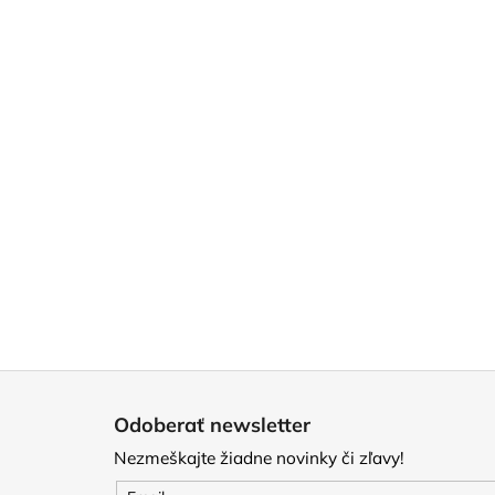
Z
á
Odoberať newsletter
p
Nezmeškajte žiadne novinky či zľavy!
ä