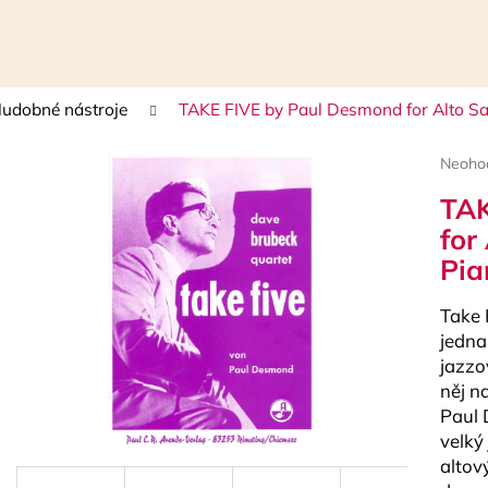
udobné nástroje
TAKE FIVE by Paul Desmond for Alto Sa
Čo potrebujete nájsť?
Prieme
Neoho
hodnot
TAK
HĽADAŤ
produk
je
for
0,0
Pia
z
5
Odporúčame
hviezdi
Take 
jedna
jazzo
něj n
Paul 
velký
altov