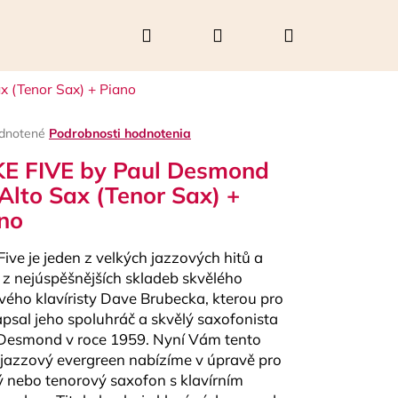
Hľadať
Prihlásenie
Nákupný
x (Tenor Sax) + Piano
košík
rné
dnotené
Podrobnosti hodnotenia
enie
E FIVE by Paul Desmond
tu
 Alto Sax (Tenor Sax) +
no
čiek.
Five je jeden z velkých jazzových hitů a
 z nejúspěšnějších skladeb skvělého
vého klavíristy Dave Brubecka, kterou pro
apsal jeho spoluhráč a skvělý saxofonista
Desmond v roce 1959. Nyní Vám tento
Nasledujúce
 jazzový evergreen nabízíme v úpravě pro
ý nebo tenorový saxofon s klavírním