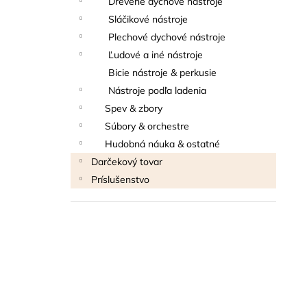
Drevené dychové nástroje
THOMANN FLOW-BALL
Sláčikové nástroje
3 €
Plechové dychové nástroje
Ľudové a iné nástroje
Bicie nástroje & perkusie
Nástroje podľa ladenia
Spev & zbory
Súbory & orchestre
Hudobná náuka & ostatné
Darčekový tovar
Príslušenstvo