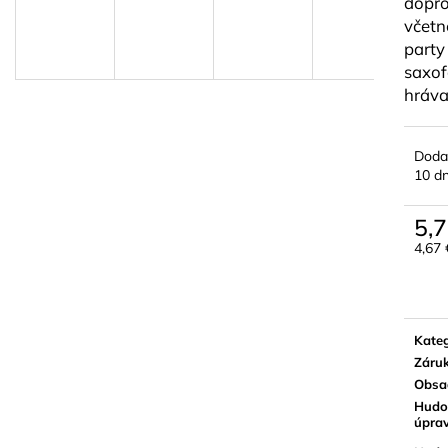
dopro
BLUE JUICE VALVE OIL - OLEJ NA
VANDOREN JAV
PIESTY
NA ALT SAXOF
včetn
party
9,30 €
3,50 €
saxof
hráva
Doda
10 dn
5,7
4,67
Jedn
cena:
Kateg
Záru
Obsa
Hudo
úpra