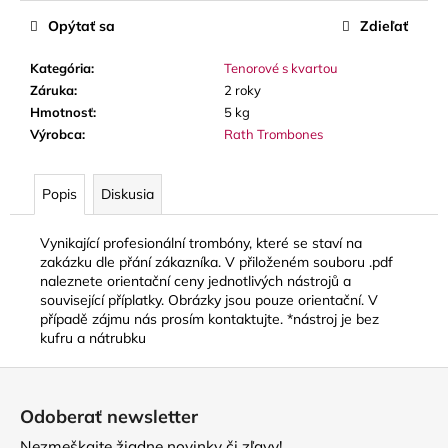
č
a
Opýtať sa
Zdieľať
m
e
Kategória
:
Tenorové s kvartou
Záruka
:
2 roky
Hmotnosť
:
5 kg
SOLEXA
Výrobca
:
Rath Trombones
-
OPIERKA
NA
Popis
Diskusia
ĽAVÚ
RUKU
NA
Vynikající profesionální trombóny, které se staví na
PRIEČNU
zakázku dle přání zákazníka. V přiloženém souboru .pdf
FLAUTU
(FINGERPORT)
naleznete orientační ceny jednotlivých nástrojů a
související příplatky. Obrázky jsou pouze orientační. V
22
případě zájmu nás prosím kontaktujte. *nástroj je bez
€
kufru a nátrubku
Z
á
Odoberať newsletter
p
Nezmeškajte žiadne novinky či zľavy!