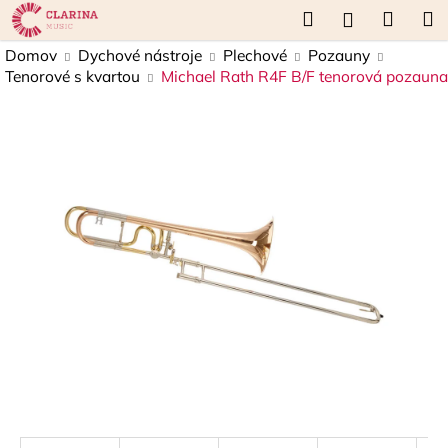
K
Prejsť
Hľadať
Náku
M
Prihláseni
na
o
obsah
Späť
Späť
košík
Domov
Dychové nástroje
Plechové
Pozauny
š
Tenorové s kvartou
Michael Rath R4F B/F tenorová pozauna
í
Č
k
o
p
o
t
r
e
b
u
j
e
t
e
n