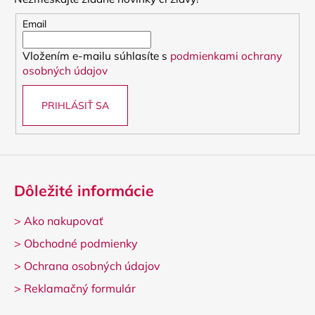
ä
t
Email
i
Vložením e-mailu súhlasíte s
podmienkami ochrany
e
osobných údajov
PRIHLÁSIŤ SA
Dôležité informácie
>
Ako nakupovať
>
Obchodné podmienky
>
Ochrana osobných údajov
>
Reklamačný formulár