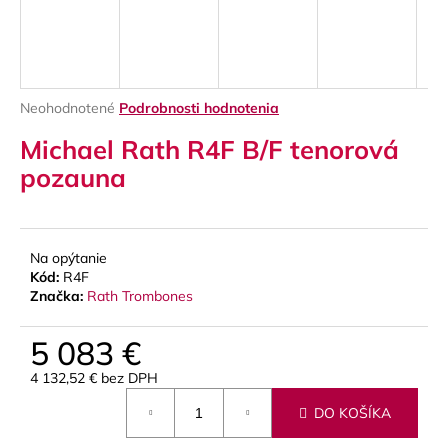
á
j
s
ť
Priemerné
Neohodnotené
Podrobnosti hodnotenia
?
hodnotenie
Michael Rath R4F B/F tenorová
produktu
je
pozauna
0,0
z
5
HĽADAŤ
hviezdičiek.
Na opýtanie
Kód:
R4F
Značka:
Rath Trombones
O
d
5 083 €
p
4 132,52 € bez DPH
o
Jednotková
r
DO KOŠÍKA
cena:
ú