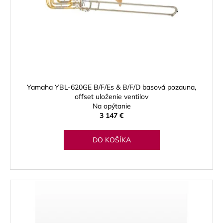
Yamaha YBL-620GE B/F/Es & B/F/D basová pozauna,
offset uloženie ventilov
Na opýtanie
3 147 €
DO KOŠÍKA