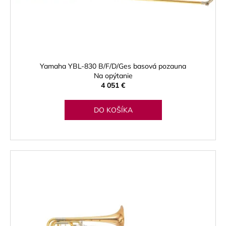
d
u
k
t
o
Yamaha YBL-830 B/F/D/Ges basová pozauna
v
Na opýtanie
4 051 €
DO KOŠÍKA