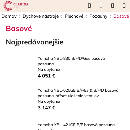
K
Prejsť
Hľadať
Náku
M
Prihláseni
na
o
obsah
Späť
Späť
košík
Domov
Dychové nástroje
Plechové
Pozauny
Basové
š
í
Basové
Č
k
o
Najpredávanejšie
p
o
Yamaha YBL-830 B/F/D/Ges basová
t
pozauna
r
Na opýtanie
4 051 €
e
b
Yamaha YBL-620GE B/F/Es & B/F/D basová
u
pozauna, offset uloženie ventilov
j
Na opýtanie
e
3 147 €
t
e
Yamaha YBL-421GE B/F basová pozauna
n