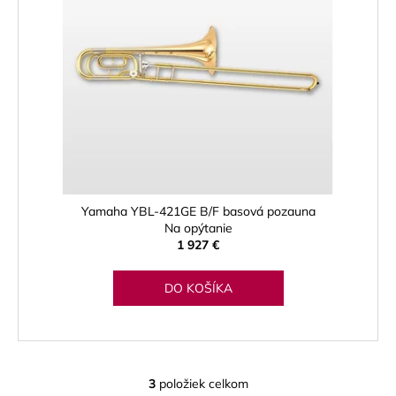
Yamaha YBL-421GE B/F basová pozauna
Na opýtanie
1 927 €
DO KOŠÍKA
3
položiek celkom
O