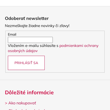
v
Z
l
á
á
Odoberať newsletter
d
p
a
Nezmeškajte žiadne novinky či zľavy!
ä
c
t
Email
i
i
e
Vložením e-mailu súhlasíte s
podmienkami ochrany
e
p
osobných údajov
r
v
PRIHLÁSIŤ SA
k
y
v
ý
p
i
Dôležité informácie
s
u
>
Ako nakupovať