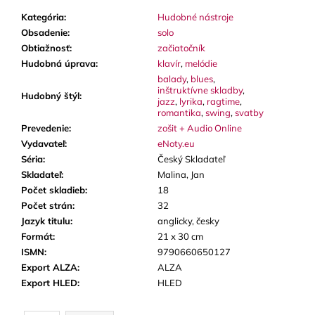
Kategória
:
Hudobné nástroje
Obsadenie
:
solo
Obtiažnosť
:
začiatočník
Hudobná úprava
:
klavír
,
melódie
balady
,
blues
,
inštruktívne skladby
,
Hudobný štýl
:
jazz
,
lyrika
,
ragtime
,
romantika
,
swing
,
svatby
Prevedenie
:
zošit + Audio Online
Vydavateľ
:
eNoty.eu
Séria
:
Český Skladateľ
Skladateľ
:
Malina, Jan
Počet skladieb
:
18
Počet strán
:
32
Jazyk titulu
:
anglicky, česky
Formát
:
21 x 30 cm
ISMN
:
9790660650127
Export ALZA
:
ALZA
Export HLED
:
HLED