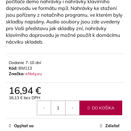
č
počítače demo nahrávky i nahrávky klavírního
a
doprovodu ve formátu mp3. Nahrávky ke stažení
m
jsou pořízeny z notačního programu, ve kterém byly
e
skladby napsány. Audio soubory jsou zde uvedeny
pro Vaši představu jak skladby zní, nahrávky
klavírního doprovodu je možné použít k domácímu
SOLEXA
nácviku skladeb.
-
OPIERKA
NA
ĽAVÚ
RUKU
Dodanie 7-10 dní
NA
Kód:
BM113
PRIEČNU
Značka:
eNoty.eu
FLAUTU
(FINGERPORT)
16,94 €
22
€
16,13 € bez DPH
Jednotková
DO KOŠÍKA
cena:
Opýtať sa
Zdieľať