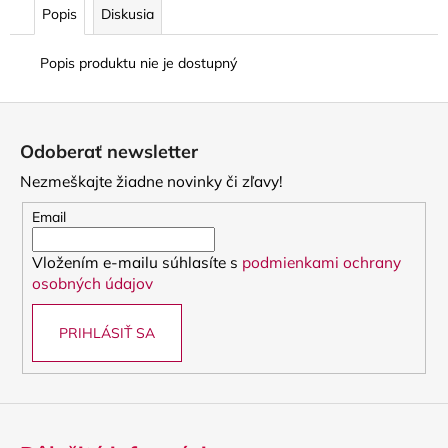
Popis
Diskusia
Popis produktu nie je dostupný
Z
á
Odoberať newsletter
p
Nezmeškajte žiadne novinky či zľavy!
ä
t
Email
i
Vložením e-mailu súhlasíte s
podmienkami ochrany
e
osobných údajov
PRIHLÁSIŤ SA