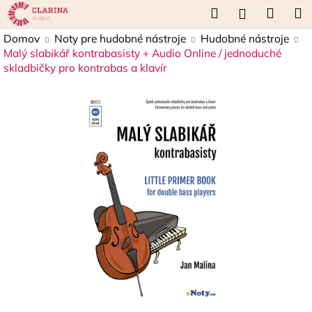
K
Prejsť
Hľadať
Náku
M
Prihláseni
na
o
obsah
Späť
Späť
košík
Domov
Noty pre hudobné nástroje
Hudobné nástroje
š
Malý slabikář kontrabasisty + Audio Online / jednoduché
í
skladbičky pro kontrabas a klavír
Č
k
o
p
o
t
r
e
b
u
j
e
t
e
n