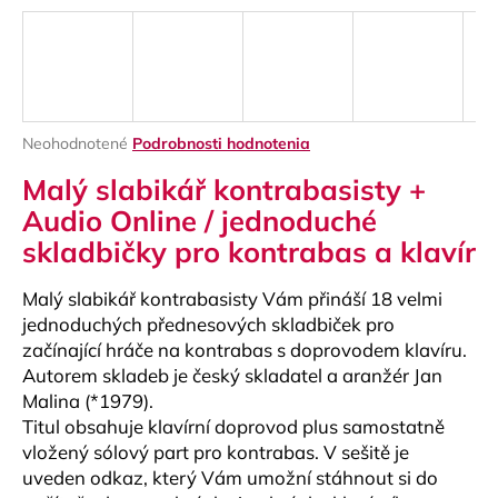
á
j
s
ť
?
Priemerné
Neohodnotené
Podrobnosti hodnotenia
hodnotenie
Malý slabikář kontrabasisty +
produktu
je
Audio Online / jednoduché
0,0
skladbičky pro kontrabas a klavír
z
HĽADAŤ
5
hviezdičiek.
Malý slabikář kontrabasisty Vám přináší 18 velmi
jednoduchých přednesových skladbiček pro
začínající hráče na kontrabas s doprovodem klavíru.
O
Autorem skladeb je český skladatel a aranžér Jan
d
Malina (*1979).
p
Titul obsahuje klavírní doprovod plus samostatně
o
r
vložený sólový part pro kontrabas. V sešitě je
ú
uveden odkaz, který Vám umožní stáhnout si do