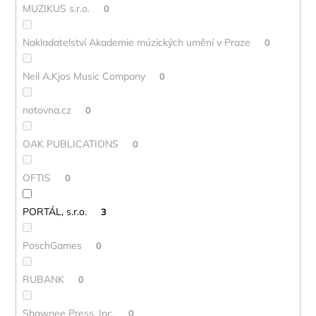
MUZIKUS s.r.o.
0
Nakladatelství Akademie múzických umění v Praze
0
Neil A.Kjos Music Company
0
notovna.cz
0
OAK PUBLICATIONS
0
OFTIS
0
PORTÁL, s.r.o.
3
PoschGames
0
RUBANK
0
Shawnee Press, Inc.
0