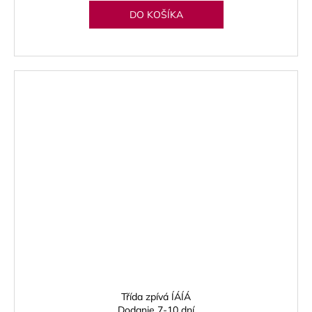
DO KOŠÍKA
Třída zpívá ÍÁÍÁ
Dodanie 7-10 dní