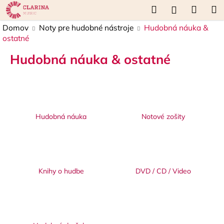
K
Prejsť
Hľadať
Náku
M
Prihláseni
na
o
obsah
Späť
Späť
košík
Domov
Noty pre hudobné nástroje
Hudobná náuka &
š
ostatné
í
Č
k
Hudobná náuka & ostatné
o
p
o
t
Hudobná náuka
Notové zošity
r
e
b
u
j
Knihy o hudbe
DVD / CD / Video
e
t
e
n