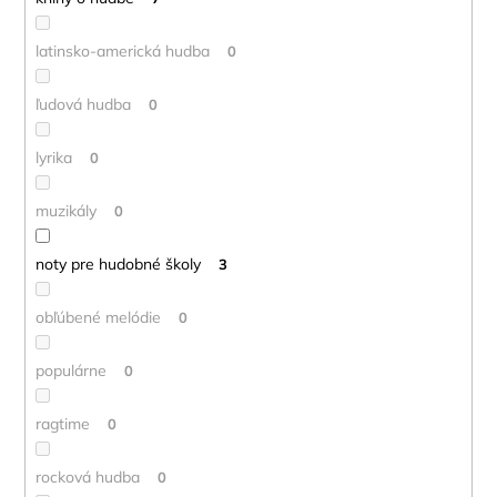
latinsko-americká hudba
0
ľudová hudba
0
lyrika
0
muzikály
0
noty pre hudobné školy
3
obľúbené melódie
0
populárne
0
ragtime
0
rocková hudba
0