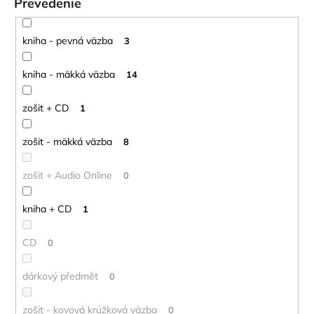
Prevedenie
kniha - pevná väzba
3
kniha - mäkká väzba
14
zošit + CD
1
zošit - mäkká väzba
8
zošit + Audio Online
0
kniha + CD
1
CD
0
dárkový předmět
0
zošit - kovová krúžková väzba
0