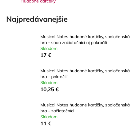
Hudobné darčeky
á
j
Najpredávanejšie
s
ť
Musical Notes hudobné kartičky, spoločenská
?
hra - sada začiatočníci aj pokročilí
Skladom
17 €
Musical Notes hudobné kartičky, spoločenská
HĽADAŤ
hra - pokročilí
Skladom
10,25 €
O
Musical Notes hudobné kartičky, spoločenská
d
hra - začiatočníci
p
Skladom
o
11 €
r
ú