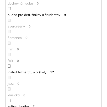
duchovná hudba
0
hudba pre deti, žiakov a študentov
9
evergreeny
0
flamenco
0
film
0
folk
0
inštruktážne tituly a školy
17
jazz
0
klasická
0
knihy o hudbe
7