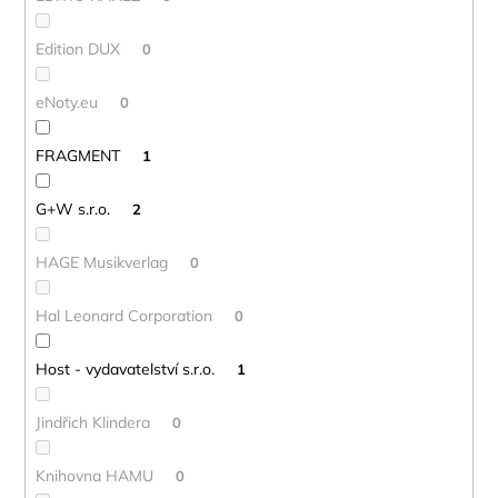
Edition DUX
0
eNoty.eu
0
FRAGMENT
1
G+W s.r.o.
2
HAGE Musikverlag
0
Hal Leonard Corporation
0
Host - vydavatelství s.r.o.
1
Jindřich Klindera
0
Knihovna HAMU
0