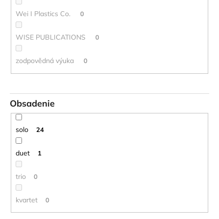
Wei I Plastics Co.
0
WISE PUBLICATIONS
0
zodpovědná výuka
0
Obsadenie
solo
24
duet
1
trio
0
kvartet
0