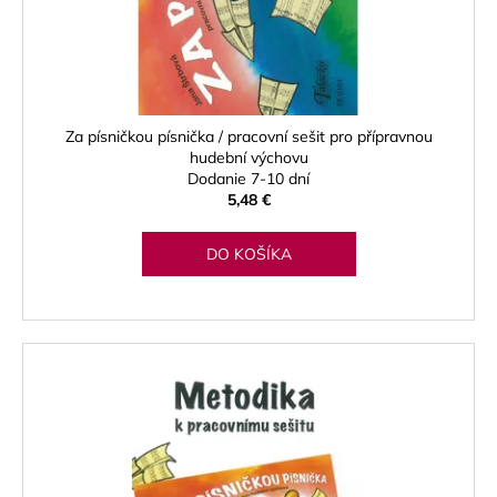
d
u
k
t
o
Za písničkou písnička / pracovní sešit pro přípravnou
v
hudební výchovu
Dodanie 7-10 dní
5,48 €
DO KOŠÍKA