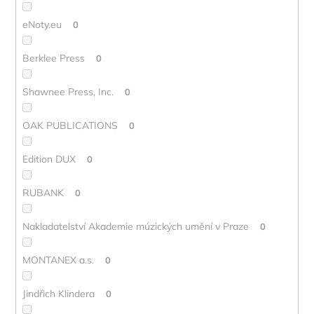
eNoty.eu
0
Berklee Press
0
Shawnee Press, Inc.
0
OAK PUBLICATIONS
0
Edition DUX
0
RUBANK
0
Nakladatelství Akademie múzických umění v Praze
0
MONTANEX a.s.
0
Jindřich Klindera
0