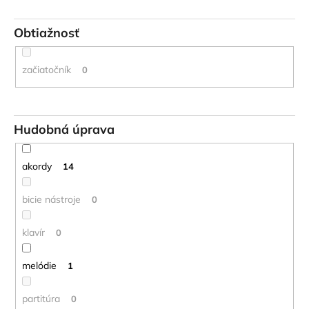
Obtiažnosť
začiatočník
0
Hudobná úprava
akordy
14
bicie nástroje
0
klavír
0
melódie
1
partitúra
0