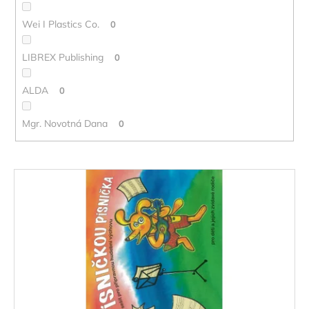
Wei I Plastics Co.
0
LIBREX Publishing
0
ALDA
0
Mgr. Novotná Dana
0
V
ý
p
i
s
p
r
o