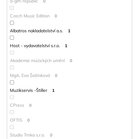
a-gift-republic
0
Czech Music Edition
0
Albatros nakladatelství a.s.
1
Host - vydavatelství s.r.o.
1
Akademie múzických umění
0
MgA. Eva Šašinková
0
Muzikservis -Štiller
1
CPress
0
OFTIS
0
Studio Trnka s.r.o.
0