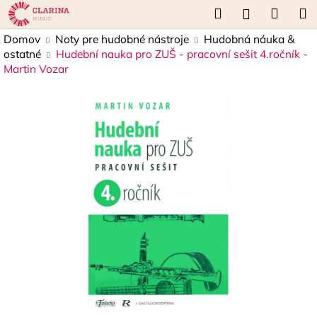
K
Prejsť
Hľadať
Náku
M
Prihláseni
na
o
obsah
Späť
Späť
košík
Domov
Noty pre hudobné nástroje
Hudobná náuka &
š
ostatné
Hudební nauka pro ZUŠ - pracovní sešit 4.ročník -
í
Martin Vozar
Č
k
o
p
o
t
r
e
b
u
j
e
t
e
n