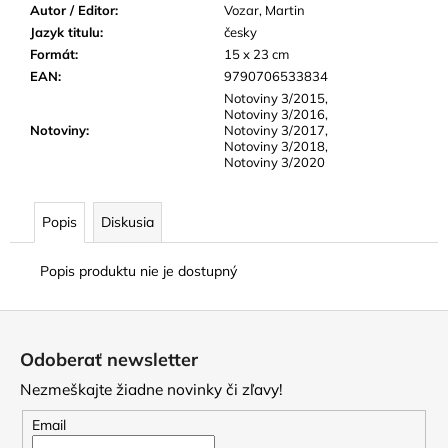
Autor / Editor
:
Vozar, Martin
Jazyk titulu
:
česky
Formát
:
15 x 23 cm
EAN
:
9790706533834
Notoviny 3/2015,
Notoviny 3/2016,
Notoviny
:
Notoviny 3/2017,
Notoviny 3/2018,
Notoviny 3/2020
Popis
Diskusia
Popis produktu nie je dostupný
Z
á
Odoberať newsletter
p
Nezmeškajte žiadne novinky či zľavy!
ä
t
Email