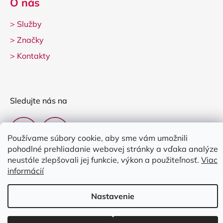
O nás
>
Služby
>
Značky
>
Kontakty
Sledujte nás na
Používame súbory cookie, aby sme vám umožnili
pohodlné prehliadanie webovej stránky a vďaka analýze
neustále zlepšovali jej funkcie, výkon a použiteľnosť.
Viac
informácií
Vytvoril Shoptet
Nastavenie
Copyright 2026
Clarina Music
. Všetky práva vyhradené.
Upraviť
nastavenie cookies