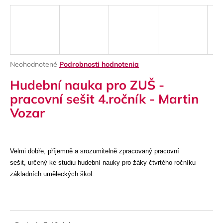
á
j
s
ť
?
Priemerné
Neohodnotené
Podrobnosti hodnotenia
hodnotenie
Hudební nauka pro ZUŠ -
produktu
je
pracovní sešit 4.ročník - Martin
0,0
Vozar
z
HĽADAŤ
5
hviezdičiek.
Velmi dobře, příjemně a srozumitelně zpracovaný pracovní
O
sešit, určený ke studiu hudební nauky pro žáky čtvrtého ročníku
d
základních uměleckých škol.
p
o
r
ú