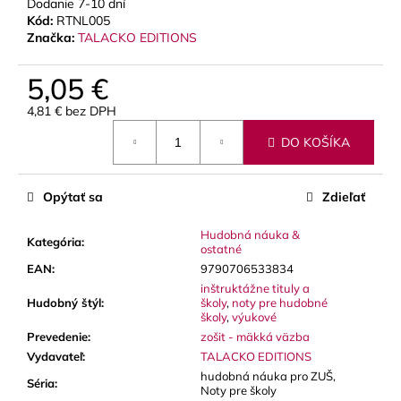
č
Dodanie 7-10 dní
a
Kód:
RTNL005
Značka:
TALACKO EDITIONS
m
e
5,05 €
4,81 € bez DPH
VANDOREN
Jednotková
V21
DO KOŠÍKA
cena:
PLÁTKY
NA
ALT
SAXOFÓN
Opýtať sa
Zdieľať
3,80
€
Hudobná náuka &
Kategória
:
ostatné
EAN
:
9790706533834
inštruktážne tituly a
Hudobný štýl
:
školy
,
noty pre hudobné
školy
,
výukové
Prevedenie
:
zošit - mäkká väzba
Vydavateľ
:
TALACKO EDITIONS
hudobná náuka pro ZUŠ,
Séria
:
Noty pre školy