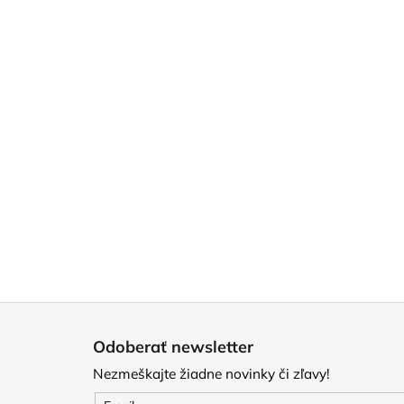
Z
á
Odoberať newsletter
p
Nezmeškajte žiadne novinky či zľavy!
ä