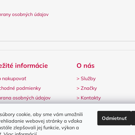
rany osobných údajov
ežité informácie
O nás
 nakupovať
>
Služby
chodné podmienky
>
Značky
rana osobných údajov
>
Kontakty
lamačný formulár
súbory cookie, aby sme vám umožnili
Odmietnuť
rehliadanie webovej stránky a vďaka
stále zlepšovali jej funkcie, výkon a
ť.
Viac informácií