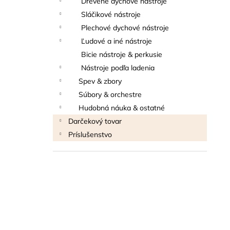
Drevené dychové nástroje
BLUE JUICE VALVE OIL - OLEJ NA
PIESTY
Sláčikové nástroje
9,30 €
Plechové dychové nástroje
Ľudové a iné nástroje
Bicie nástroje & perkusie
Nástroje podľa ladenia
Spev & zbory
Súbory & orchestre
Hudobná náuka & ostatné
Darčekový tovar
Príslušenstvo