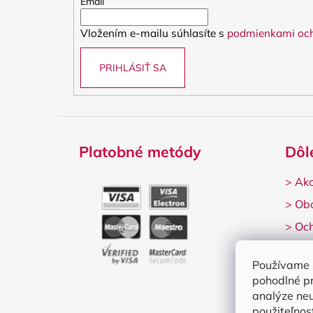
t
Email
i
Vložením e-mailu súhlasíte s
podmienkami och
e
PRIHLÁSIŤ SA
Platobné metódy
Dôl
>
Ako
>
Ob
>
Och
>
Rek
Používame 
pohodlné p
analýze neu
použiteľnos