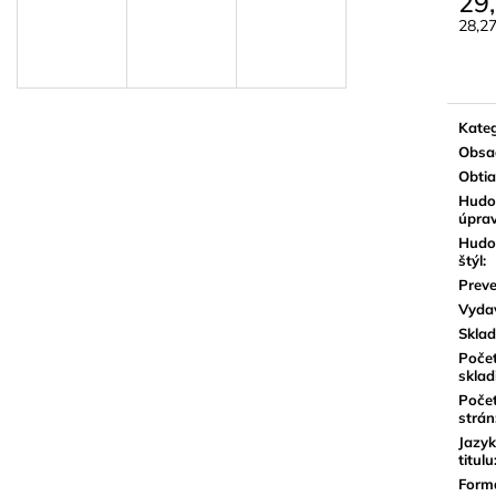
29
VANDOREN JAVA RED CUT PLÁTKY
VANDOREN V21
NA ALT SAXOFÓN
SAXOFÓN
28,2
Jedn
3,50 €
3,80 €
cena:
Kateg
Obsa
Obti
Hudo
úpra
Hudo
štýl
:
Preve
Vyda
Sklad
Poče
sklad
Poče
strán
Jazyk
titulu
Form