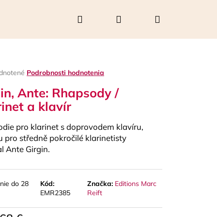
Hľadať
Prihlásenie
Nákupný
košík
rné
dnotené
Podrobnosti hodnotenia
enie
in, Ante: Rhapsody /
tu
rinet a klavír
die pro klarinet s doprovodem klavíru,
čiek.
u pro středně pokročilé klarinetisty
l Ante Girgin.
nie do 28
Kód:
Značka:
Editions Marc
Nasledujúce
EMR2385
Reift