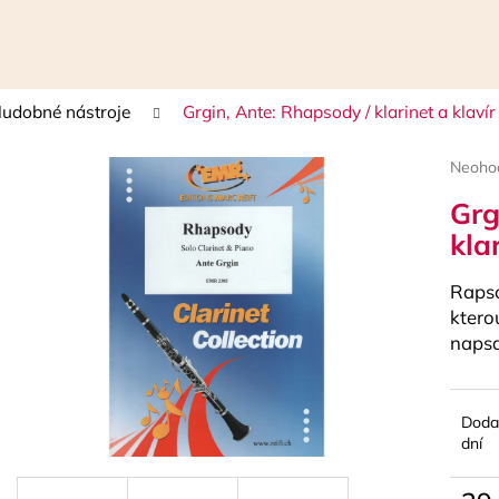
udobné nástroje
Grgin, Ante: Rhapsody / klarinet a klavír
Čo potrebujete nájsť?
Prieme
Neoho
hodnot
Grg
HĽADAŤ
produk
je
kla
0,0
z
Rapso
5
Odporúčame
hviezdi
ktero
napsa
Doda
dní