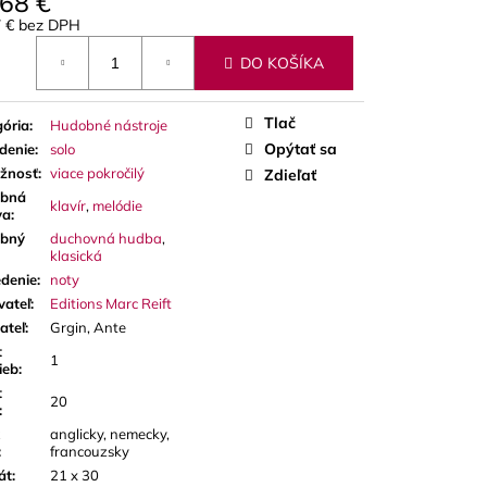
,68 €
 PLÁTKY NA ALT
7 € bez DPH
otková
DO KOŠÍKA
Tlač
ória
:
Hudobné nástroje
Opýtať sa
denie
:
solo
ažnosť
:
viace pokročilý
Zdieľať
bná
klavír
,
melódie
va
:
bný
duchovná hudba
,
klasická
denie
:
noty
vateľ
:
Editions Marc Reift
ateľ
:
Grgin, Ante
t
1
ieb
:
t
20
:
anglicky, nemecky,
:
francouzsky
át
:
21 x 30