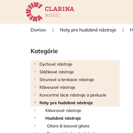
K
Prejsť
na
o
obsah
Späť
Späť
š
do
do
í
Domov
Noty pre hudobné nástroje
H
k
obchodu
obchodu
B
o
Kategórie
Preskočiť
č
kategórie
n
Dychové nástroje
ý
Sláčikové nástroje
p
Strunové a brnkacie nástroje
a
Klávesové nástroje
n
Koncertné bicie nástroje a perkusie
e
Noty pre hudobné nástroje
l
Klávesové nástroje
Hudobné nástroje
Gitara & basová gitara