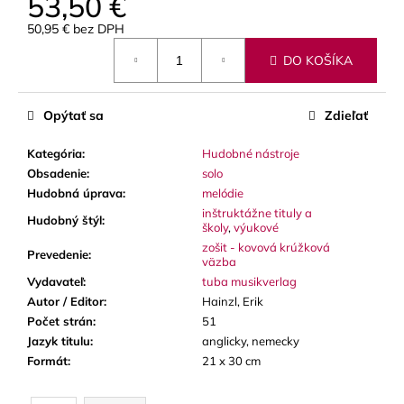
53,50 €
č
a
50,95 € bez DPH
m
Jednotková
e
DO KOŠÍKA
cena:
GEWA
Opýtať sa
Zdieľať
MUSIC
GIGBAG
Kategória
:
Hudobné nástroje
(PUZDRO)
Obsadenie
:
solo
PREMIUM,
3
Hudobná úprava
:
melódie
TRÚBKY
inštruktážne tituly a
Hudobný štýl
:
školy
,
výukové
128
€
zošit - kovová krúžková
Prevedenie
:
väzba
Vydavateľ
:
tuba musikverlag
Autor / Editor
:
Hainzl, Erik
Počet strán
:
51
Jazyk titulu
:
anglicky, nemecky
Formát
:
21 x 30 cm