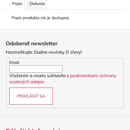
Popis
Diskusia
Popis produktu nie je dostupný
Z
á
Odoberať newsletter
p
Nezmeškajte žiadne novinky či zľavy!
ä
t
Email
i
Vložením e-mailu súhlasíte s
podmienkami ochrany
e
osobných údajov
PRIHLÁSIŤ SA