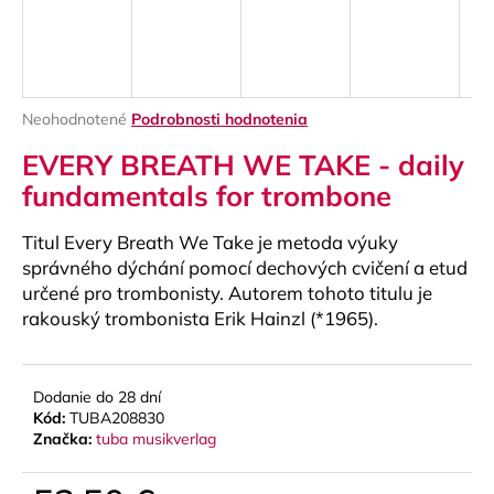
á
j
s
ť
Priemerné
Neohodnotené
Podrobnosti hodnotenia
?
hodnotenie
EVERY BREATH WE TAKE - daily
produktu
je
fundamentals for trombone
0,0
z
Titul Every Breath We Take je metoda výuky
5
HĽADAŤ
hviezdičiek.
správného dýchání pomocí dechových cvičení a etud
určené pro trombonisty. Autorem tohoto titulu je
rakouský trombonista Erik Hainzl (*1965).
O
d
Dodanie do 28 dní
p
Kód:
TUBA208830
o
Značka:
tuba musikverlag
r
ú