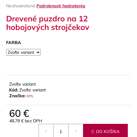
Priemerné
Neohodnotené
Podrobnosti hodnotenia
á
hodnotenie
j
Drevené puzdro na 12
produktu
s
je
hobojových strojčekov
0,0
ť
z
?
5
FARBA
hviezdičiek.
HĽADAŤ
Zvoľte variant
Kód:
Zvoľte variant
Značka:
em.
O
d
60 €
p
o
48,78 € bez DPH
r
Jednotková
ú
DO KOŠÍKA
cena: