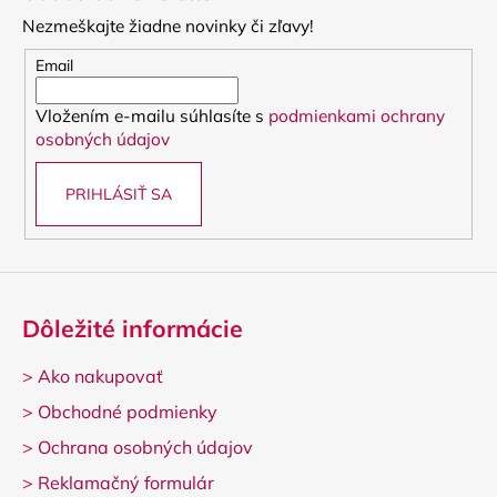
p
Nezmeškajte žiadne novinky či zľavy!
ä
t
Email
i
Vložením e-mailu súhlasíte s
podmienkami ochrany
e
osobných údajov
PRIHLÁSIŤ SA
Dôležité informácie
>
Ako nakupovať
>
Obchodné podmienky
>
Ochrana osobných údajov
>
Reklamačný formulár