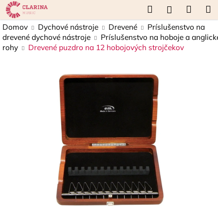
K
Prejsť
Hľadať
Náku
M
Prihláseni
na
o
obsah
Späť
Späť
košík
Domov
Dychové nástroje
Drevené
Príslušenstvo na
š
drevené dychové nástroje
Príslušenstvo na hoboje a anglick
í
rohy
Drevené puzdro na 12 hobojových strojčekov
Č
k
o
p
o
t
r
e
b
u
j
e
t
e
n