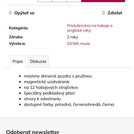
č
a
Opýtať sa
Zdieľať
m
e
Príslušenstvo na hoboje a
Kategória
:
anglické rohy
Záruka
:
2 roky
VANDOREN
JAVA
Výrobca
:
GEWA music
RED
CUT
PLÁTKY
Popis
Diskusia
NA
ALT
SAXOFÓN
masívne drevené puzdro s pružinou
magnetické uzatváranie
3,50
€
na 12 hobojových strojčekov
špeciálny podkladový plast
otvory k odvetraniu
dostupné farby: prírodná, červenohnedá, čierna
Z
á
Odoberať newsletter