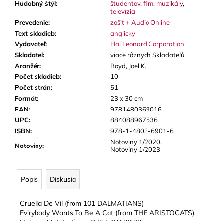
Hudobný štýl
:
študentov
,
film
,
muzikály
,
televízia
Prevedenie
:
zošit + Audio Online
Text skladieb
:
anglicky
Vydavateľ
:
Hal Leonard Corporation
Skladateľ
:
viace rôznych Skladateľů
Aranžér
:
Boyd, Joel K.
Počet skladieb
:
10
Počet strán
:
51
Formát
:
23 x 30 cm
EAN
:
9781480369016
UPC
:
884088967536
ISBN
:
978-1-4803-6901-6
Notoviny 1/2020,
Notoviny
:
Notoviny 1/2023
Popis
Diskusia
Cruella De Vil (from 101 DALMATIANS)
Ev'rybody Wants To Be A Cat (from THE ARISTOCATS)