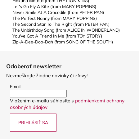
Hakuna Matata (from THE LION KING)
Let's Go Fly A Kite (from MARY POPPINS)
Never Smile At A Crocodile (from PETER PAN)
The Perfect Nanny (from MARY POPPINS)
The Second Star To The Right (from PETER PAN)
The Unbirthday Song (from ALICE IN WONDERLAND)
You've Got A Friend In Me (from TOY STORY)
Zip-A-Dee-Doo-Dah (from SONG OF THE SOUTH)
Z
á
Odoberať newsletter
p
Nezmeškajte žiadne novinky či zľavy!
ä
t
Email
i
Vložením e-mailu súhlasíte s
podmienkami ochrany
e
osobných údajov
PRIHLÁSIŤ SA