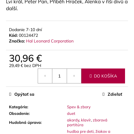
č
Lví král, Peter Pan, Příběh Hraček, Alenka v říši divů a
a
další.
m
e
Dodanie 7-10 dní
Kód:
00124472
JM
Značka:
Hal Leonard Corporation
VALVE
OIL
2
30,96 €
-
SYNTETICKÝ
29,49 € bez DPH
OLEJ
Jednotková
NA
DO KOŠÍKA
cena:
PIESTY
A
ROTORY,
MEDIUM
Opýtať sa
Zdieľať
8,70
Kategória
:
Spev & zbory
€
Obsadenie
:
duet
akordy
,
klavír
,
zborová
Hudobná úprava
:
partitúra
hudba pre deti, žiakov a