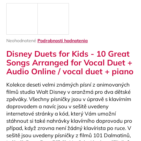
á
j
s
ť
?
Priemerné
Neohodnotené
Podrobnosti hodnotenia
hodnotenie
Disney Duets for Kids - 10 Great
produktu
je
Songs Arranged for Vocal Duet +
0,0
Audio Online / vocal duet + piano
z
HĽADAŤ
5
hviezdičiek.
Kolekce deseti velmi známých písní z animovaných
filmů studia Walt Disney v aranžmá pro dva dětské
zpěváky. Všechny písničky jsou v úpravě s klavírním
O
doprovodem a navíc jsou v sešitě uvedeny
d
internetové stránky a kód, který Vám umožní
p
stáhnout si také nahrávky klavírního doprovodu pro
o
r
případ, když zrovna není žádný klavírista po ruce. V
ú
sešitě jsou uvedeny písničky z filmů 101 Dalmatinů,