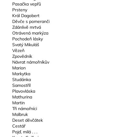
Pasačka vepřů
Prsteny
Král Dagobert
Děvče s pomeranči
Zdánlivě mrtvá
Otrávená markýza
Pochodeň lásky
Svatý Mikuláš
Vězeň
Zpovědník
Návrat námořníkův
Marion
Markytka
Studánka
Samostříl
Plavovláska
Mathurina
Martin
Tři námořníci
Malbruk
Deset děvčátek
Cestář
Pojď, milá . . .