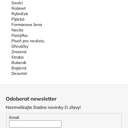
Sirotci
Robinet
Rybníček
Pijácká
Formanova žena
Necita
Pastýřka
Píseň pro nevěstu
Dřeváčky
Zrazená
Straka
Bubeník
Bojácná
Dezertér
Z
á
Odoberať newsletter
p
Nezmeškajte žiadne novinky či zľavy!
ä
t
Email
i