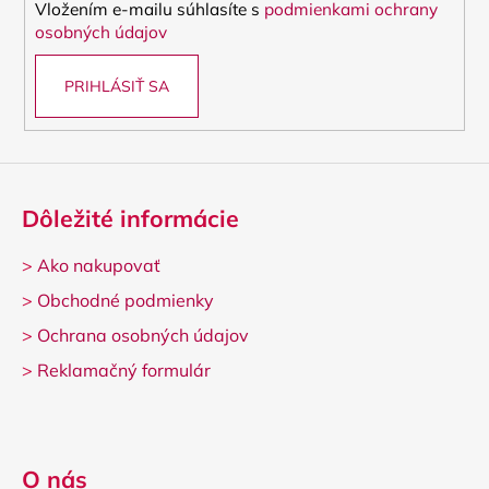
Vložením e-mailu súhlasíte s
podmienkami ochrany
e
osobných údajov
PRIHLÁSIŤ SA
Dôležité informácie
>
Ako nakupovať
>
Obchodné podmienky
>
Ochrana osobných údajov
>
Reklamačný formulár
O nás