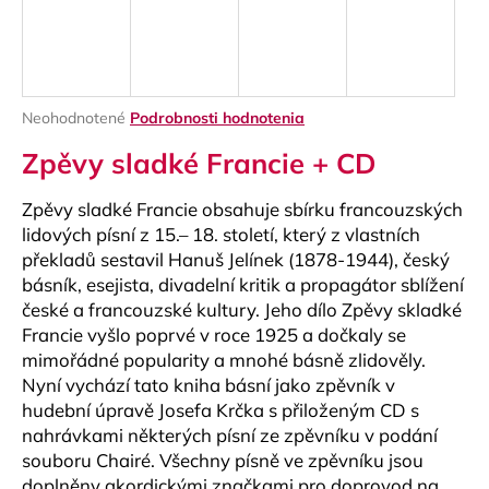
á
j
s
ť
Priemerné
Neohodnotené
Podrobnosti hodnotenia
?
hodnotenie
Zpěvy sladké Francie + CD
produktu
je
0,0
Zpěvy sladké Francie obsahuje sbírku francouzských
z
lidových písní z 15.– 18. století, který z vlastních
5
HĽADAŤ
překladů sestavil Hanuš Jelínek (1878-1944), český
hviezdičiek.
básník, esejista, divadelní kritik a propagátor sblížení
české a francouzské kultury. Jeho dílo Zpěvy skladké
Francie vyšlo poprvé v roce 1925 a dočkaly se
O
mimořádné popularity a mnohé básně zlidověly.
d
Nyní vychází tato kniha básní jako zpěvník v
p
hudební úpravě Josefa Krčka s přiloženým CD s
o
nahrávkami některých písní ze zpěvníku v podání
r
souboru Chairé. Všechny písně ve zpěvníku jsou
ú
doplněny akordickými značkami pro doprovod na