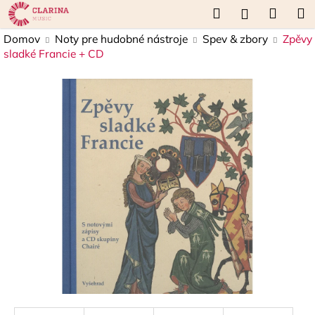
K
Prejsť
Hľadať
Náku
M
Prihláseni
na
o
obsah
Späť
Späť
košík
Domov
Noty pre hudobné nástroje
Spev & zbory
Zpěvy
š
sladké Francie + CD
í
Č
k
o
p
o
t
r
e
b
u
j
e
t
e
n