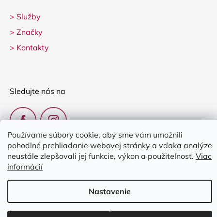
>
Služby
>
Značky
>
Kontakty
Sledujte nás na
Používame súbory cookie, aby sme vám umožnili
pohodlné prehliadanie webovej stránky a vďaka analýze
neustále zlepšovali jej funkcie, výkon a použiteľnosť.
Viac
informácií
Vytvoril Shoptet
Nastavenie
Copyright 2026
Clarina Music
. Všetky práva vyhradené.
Upraviť
nastavenie cookies