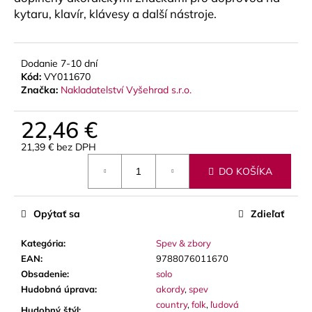
č
kytaru, klavír, klávesy a další nástroje.
a
m
e
Dodanie 7-10 dní
Kód:
VY011670
BLUE
Značka:
Nakladatelství Vyšehrad s.r.o.
JUICE
VALVE
22,46 €
OIL
-
21,39 € bez DPH
OLEJ
Jednotková
NA
DO KOŠÍKA
PIESTY
cena:
9,30
€
Opýtať sa
Zdieľať
Kategória
:
Spev & zbory
EAN
:
9788076011670
Obsadenie
:
solo
Hudobná úprava
:
akordy
,
spev
country
,
folk
,
ľudová
Hudobný štýl
: