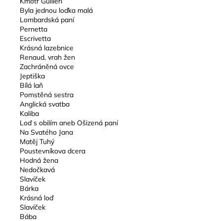
Kmotr Guilleri
Byla jednou loďka malá
Lombardská paní
Pernetta
Escrivetta
Krásná lazebnice
Renaud, vrah žen
Zachráněná ovce
Jeptiška
Bílá laň
Pomstěná sestra
Anglická svatba
Kaliba
Loď s obilím aneb Ošizená paní
Na Svatého Jana
Matěj Tuhý
Poustevníkova dcera
Hodná žena
Nedočkavá
Slavíček
Bárka
Krásná loď
Slavíček
Bába