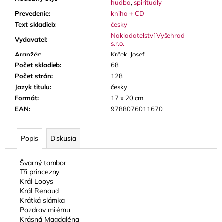
hudba
,
spirituály
Prevedenie
:
kniha + CD
Text skladieb
:
česky
Nakladatelství Vyšehrad
Vydavateľ
:
s.r.o.
Aranžér
:
Krček, Josef
Počet skladieb
:
68
Počet strán
:
128
Jazyk titulu
:
česky
Formát
:
17 x 20 cm
EAN
:
9788076011670
Popis
Diskusia
Švarný tambor
Tři princezny
Král Looys
Král Renaud
Krátká slámka
Pozdrav milému
Krásná Magdaléna