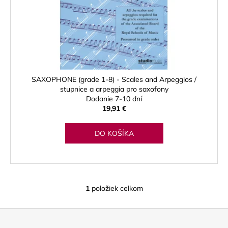
u
o
á
k
d
j
t
u
s
o
k
ť
v
t
?
o
SAXOPHONE (grade 1-8) - Scales and Arpeggios /
v
stupnice a arpeggia pro saxofony
Dodanie 7-10 dní
19,91 €
HĽADAŤ
DO KOŠÍKA
O
d
p
1
položiek celkom
O
o
v
r
Z
l
ú
á