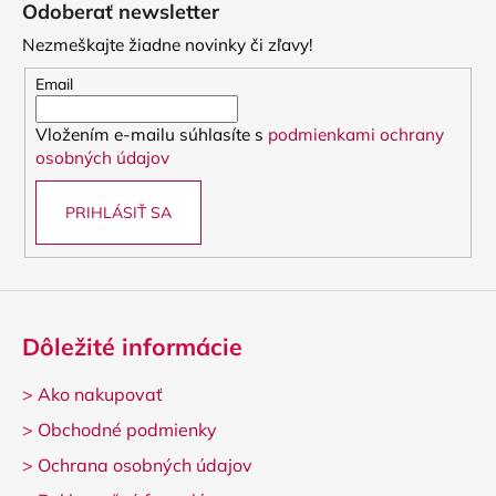
á
č
Odoberať newsletter
d
p
a
a
Nezmeškajte žiadne novinky či zľavy!
m
ä
c
e
t
Email
i
i
e
Vložením e-mailu súhlasíte s
podmienkami ochrany
e
p
VANDOREN
osobných údajov
JAVA
r
RED
v
CUT
PRIHLÁSIŤ SA
k
PLÁTKY
NA
y
ALT
v
SAXOFÓN
ý
3,50
p
€
i
Dôležité informácie
s
u
>
Ako nakupovať
>
Obchodné podmienky
>
Ochrana osobných údajov