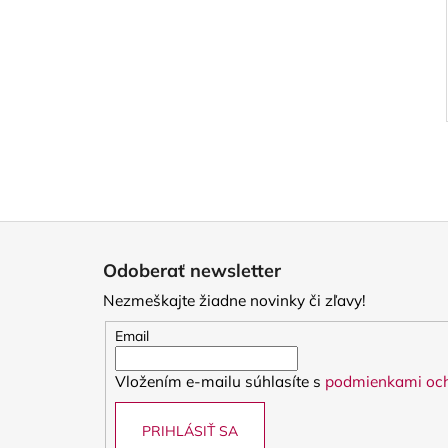
Z
á
Odoberať newsletter
p
Nezmeškajte žiadne novinky či zľavy!
ä
t
Email
i
Vložením e-mailu súhlasíte s
podmienkami och
e
PRIHLÁSIŤ SA