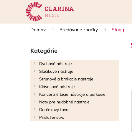
K
Prejsť
na
o
obsah
Späť
Späť
š
do
do
í
Domov
Predávané značky
Stagg
k
obchodu
obchodu
B
o
Kategórie
Preskočiť
č
kategórie
n
Dychové nástroje
ý
Sláčikové nástroje
p
Strunové a brnkacie nástroje
a
Klávesové nástroje
n
Koncertné bicie nástroje a perkusie
e
i
Noty pre hudobné nástroje
l
Darčekový tovar
i
Príslušenstvo