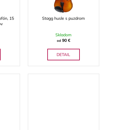
A RED CUT PLÁTKY
ÓN
ofón, 15
Stagg husle s puzdrom
ov
Skladom
90 €
od
DETAIL