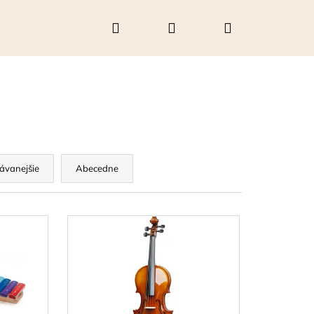
Hľadať
Prihlásenie
Nákupný
košík
ávanejšie
Abecedne
Nasledujúce