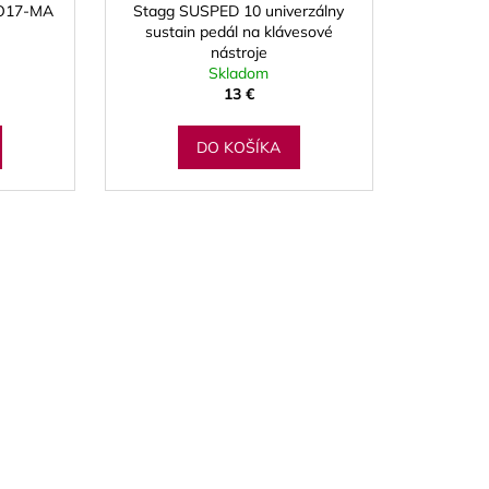
RO17-MA
Stagg SUSPED 10 univerzálny
sustain pedál na klávesové
nástroje
Skladom
13 €
DO KOŠÍKA