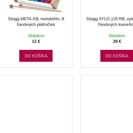
o
BLUE JUICE VALVE OIL - OLEJ NA
VANDOREN JAV
r
PIESTY
NA ALT SAXOF
d
o
9,30 €
3,50 €
u
d
Stagg META-K8, metalofón, 8
Stagg XYLO-J15 RB, xyl
k
farebných platničiek
farebných kameň
u
t
k
Skladom
Skladom
o
t
12 €
29 €
v
o
DO KOŠÍKA
DO KOŠÍKA
v