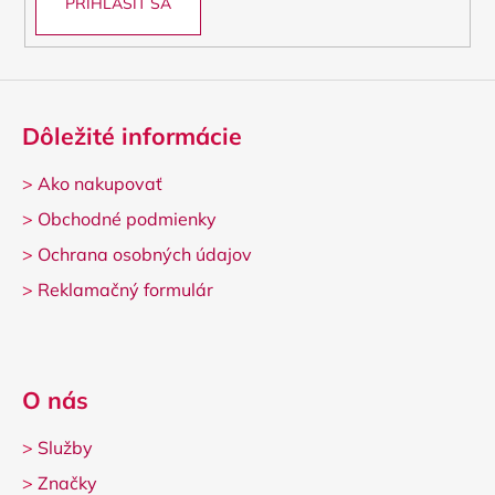
PRIHLÁSIŤ SA
v
ý
p
i
s
u
Dôležité informácie
>
Ako nakupovať
>
Obchodné podmienky
>
Ochrana osobných údajov
>
Reklamačný formulár
O nás
>
Služby
>
Značky