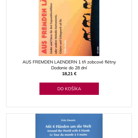
č
a
m
e
BLUE
JUICE
VALVE
OIL
-
AUS FREMDEN LAENDERN 1 tři zobcové flétny
OLEJ
Dodanie do 28 dní
NA
18,21 €
PIESTY
9,30
DO KOŠÍKA
€