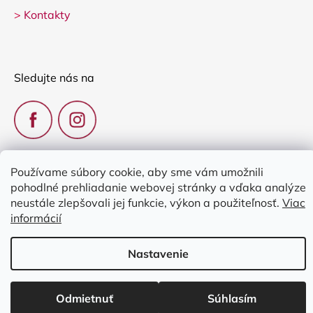
>
Kontakty
Sledujte nás na
Používame súbory cookie, aby sme vám umožnili
pohodlné prehliadanie webovej stránky a vďaka analýze
Vytvoril Shoptet
neustále zlepšovali jej funkcie, výkon a použiteľnosť.
Viac
informácií
Copyright 2026
Clarina Music
. Všetky práva vyhradené.
Upraviť
nastavenie cookies
Nastavenie
Odmietnuť
Súhlasím