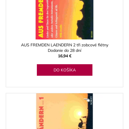
u
o
á
k
d
j
t
u
s
o
k
ť
v
t
?
o
AUS FREMDEN LAENDERN 2 tři zobcové flétny
v
Dodanie do 28 dní
16,94 €
HĽADAŤ
DO KOŠÍKA
O
d
p
o
r
ú