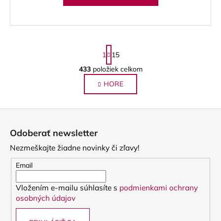
S
1
15
t
r
433
položiek celkom
O
á
v
HORE
n
l
k
o
á
Z
v
d
a
á
a
Odoberať newsletter
n
c
p
i
Nezmeškajte žiadne novinky či zľavy!
i
ä
e
e
t
Email
p
i
r
Vložením e-mailu súhlasíte s
podmienkami ochrany
e
v
osobných údajov
k
y