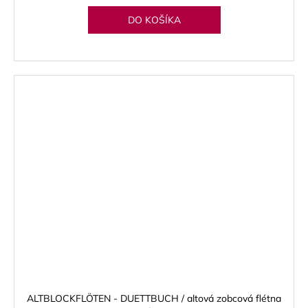
DO KOŠÍKA
ALTBLOCKFLÖTEN - DUETTBUCH / altová zobcová flétna