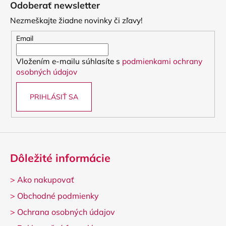
á
č
Odoberať newsletter
d
p
a
a
Nezmeškajte žiadne novinky či zľavy!
m
ä
c
e
t
Email
i
i
e
Vložením e-mailu súhlasíte s
podmienkami ochrany
e
p
LUPIFARO
osobných údajov
CLASSIC
r
PLÁTKY
v
NA
PRIHLÁSIŤ SA
k
ALT
SAXOFÓN
y
v
3,90
€
ý
p
i
Dôležité informácie
s
u
>
Ako nakupovať
>
Obchodné podmienky
>
Ochrana osobných údajov