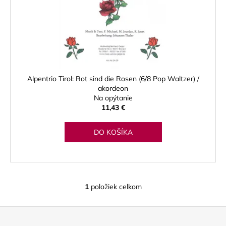
u
o
á
k
d
j
t
u
s
o
k
ť
v
t
?
o
Alpentrio Tirol: Rot sind die Rosen (6/8 Pop Waltzer) /
v
akordeon
Na opýtanie
11,43 €
HĽADAŤ
DO KOŠÍKA
O
d
p
1
položiek celkom
O
o
v
r
Z
l
ú
á