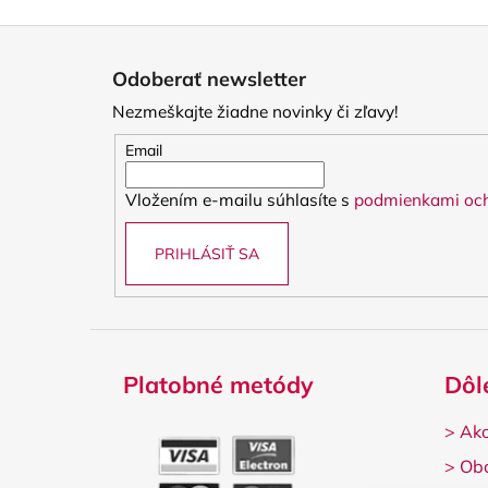
Z
á
Odoberať newsletter
p
Nezmeškajte žiadne novinky či zľavy!
ä
t
Email
i
Vložením e-mailu súhlasíte s
podmienkami och
e
PRIHLÁSIŤ SA
Platobné metódy
Dôl
>
Ako
>
Ob