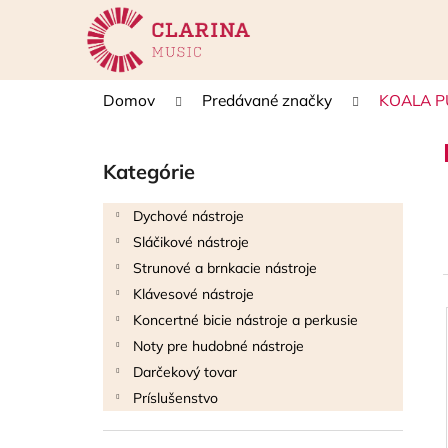
K
Prejsť
na
o
obsah
Späť
Späť
š
do
do
í
Domov
Predávané značky
KOALA P
k
obchodu
obchodu
B
o
Kategórie
Preskočiť
č
kategórie
n
Dychové nástroje
ý
Sláčikové nástroje
p
Strunové a brnkacie nástroje
a
Klávesové nástroje
n
Koncertné bicie nástroje a perkusie
e
i
Noty pre hudobné nástroje
l
Darčekový tovar
i
Príslušenstvo