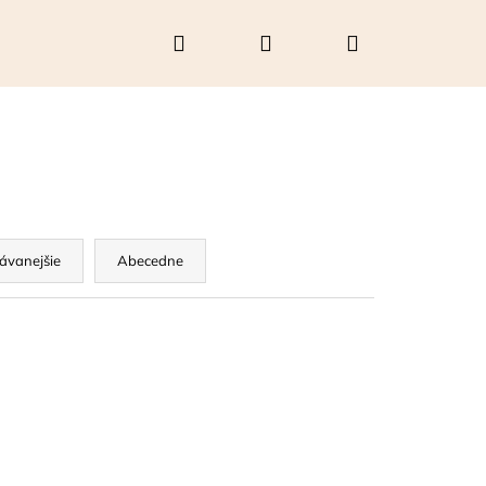
Hľadať
Prihlásenie
Nákupný
košík
ávanejšie
Abecedne
Nasledujúce