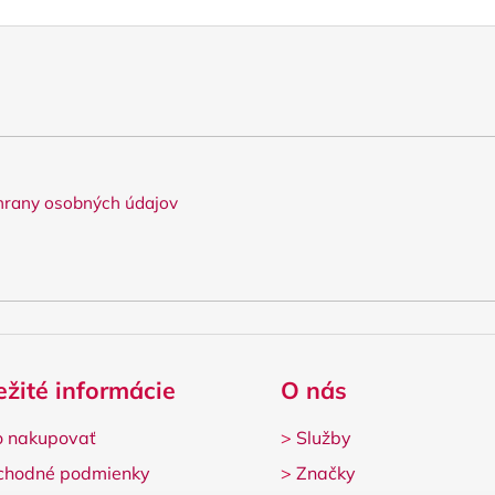
rany osobných údajov
ežité informácie
O nás
 nakupovať
>
Služby
chodné podmienky
>
Značky