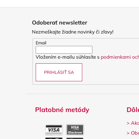
Z
á
Odoberať newsletter
p
Nezmeškajte žiadne novinky či zľavy!
ä
t
Email
i
Vložením e-mailu súhlasíte s
podmienkami och
e
PRIHLÁSIŤ SA
Platobné metódy
Dôl
>
Ako
>
Ob