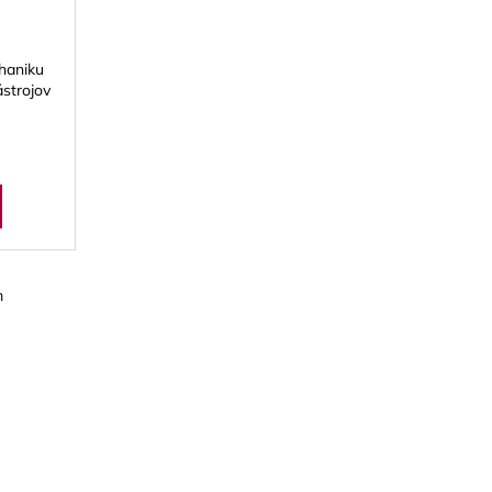
 PLÁTKY NA ALT
chaniku
strojov
m