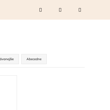
Hľadať
Prihlásenie
Nákupný
košík
ávanejšie
Abecedne
Nasledujúce