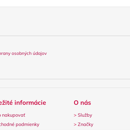
rany osobných údajov
ežité informácie
O nás
 nakupovať
>
Služby
chodné podmienky
>
Značky