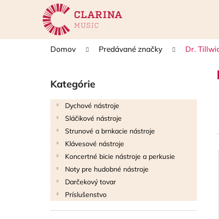
K
Prejsť
na
o
obsah
Späť
Späť
š
do
do
í
Domov
Predávané značky
Dr. Tillwi
k
obchodu
obchodu
B
o
Kategórie
Preskočiť
č
kategórie
n
Dychové nástroje
ý
Sláčikové nástroje
p
Strunové a brnkacie nástroje
a
Klávesové nástroje
n
Koncertné bicie nástroje a perkusie
e
i
Noty pre hudobné nástroje
l
Darčekový tovar
i
Príslušenstvo