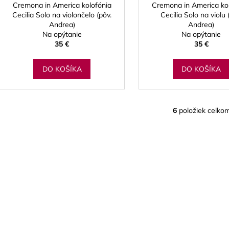
Cremona in America kolofónia
Cremona in America ko
Cecilia Solo na violončelo (pôv.
Cecilia Solo na violu 
Andrea)
Andrea)
Na opýtanie
Na opýtanie
35 €
35 €
DO KOŠÍKA
DO KOŠÍKA
6
položiek celko
O
v
l
á
d
a
c
i
e
p
r