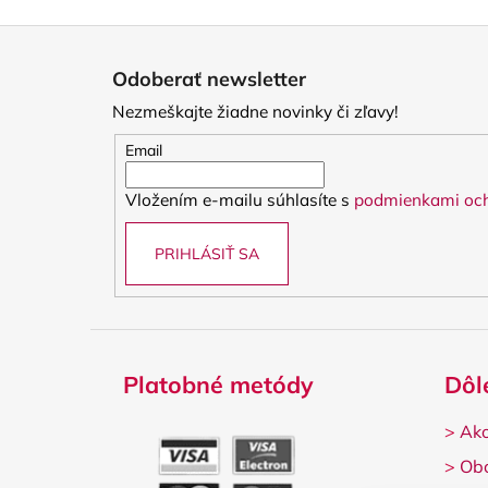
Z
á
Odoberať newsletter
p
Nezmeškajte žiadne novinky či zľavy!
ä
t
Email
i
Vložením e-mailu súhlasíte s
podmienkami och
e
PRIHLÁSIŤ SA
Platobné metódy
Dôl
>
Ako
>
Ob