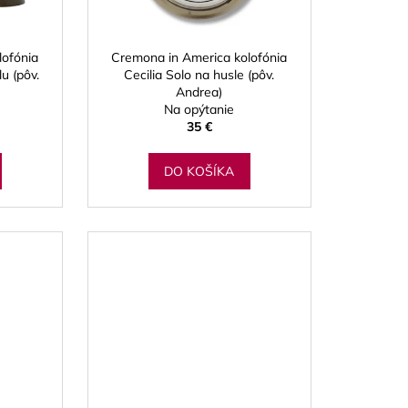
A RED CUT PLÁTKY
ÓN
lofónia
Cremona in America kolofónia
lu (pôv.
Cecilia Solo na husle (pôv.
Andrea)
Na opýtanie
35 €
DO KOŠÍKA