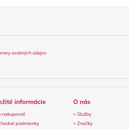
v
k
y
v
ý
p
i
s
rany osobných údajov
u
ežité informácie
O nás
 nakupovať
>
Služby
chodné podmienky
>
Značky