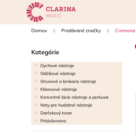
K
Prejsť
na
o
obsah
Späť
Späť
š
do
do
í
Domov
Predávané značky
Cremona 
k
obchodu
obchodu
B
o
Kategórie
Preskočiť
č
kategórie
n
Dychové nástroje
ý
Sláčikové nástroje
p
Strunové a brnkacie nástroje
a
Klávesové nástroje
n
Koncertné bicie nástroje a perkusie
e
i
Noty pre hudobné nástroje
l
Darčekový tovar
i
Príslušenstvo