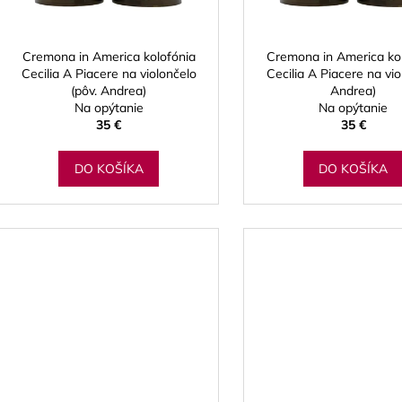
o
BLUE JUICE VALVE OIL - OLEJ NA
VANDOREN JAV
r
PIESTY
NA ALT SAXOF
d
o
9,30 €
3,50 €
u
d
Cremona in America kolofónia
Cremona in America ko
k
Cecilia A Piacere na violončelo
Cecilia A Piacere na vio
u
(pôv. Andrea)
Andrea)
t
k
Na opýtanie
Na opýtanie
o
t
35 €
35 €
v
o
DO KOŠÍKA
DO KOŠÍKA
v