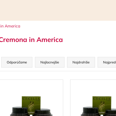
in America
Čo potrebujete nájsť?
Cremona in America
HĽADAŤ
R
a
Odporúčame
Najlacnejšie
Najdrahšie
Najpred
d
Odporúčame
e
V
n
ý
p
e
p
s
r
p