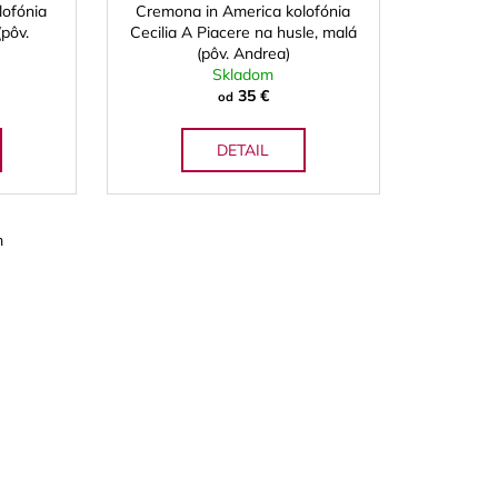
lofónia
Cremona in America kolofónia
(pôv.
Cecilia A Piacere na husle, malá
(pôv. Andrea)
Skladom
35 €
od
DETAIL
m