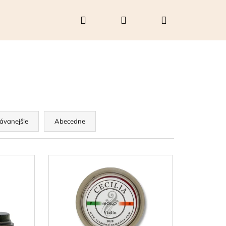
Hľadať
Prihlásenie
Nákupný
košík
ávanejšie
Abecedne
Nasledujúce