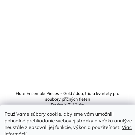
Flute Ensemble Pieces - Gold / dua, tria a kvartety pro
soubory příčných fléten
Dodanie 7-10 dní
21,19 €
Používame súbory cookie, aby sme vám umožnili
pohodlné prehliadanie webovej stránky a vďaka analýze
DO KOŠÍKA
neustále zlepšovali jej funkcie, výkon a použiteľnosť.
Viac
informácií