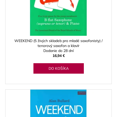
u
o
á
k
d
j
t
u
s
o
k
ť
v
t
?
o
WEEKEND (5 živých skladeb pro mladé saxofonisty) /
v
tenorový saxofon a klavír
Dodanie do 28 dní
16,94 €
HĽADAŤ
DO KOŠÍKA
O
d
p
o
r
ú