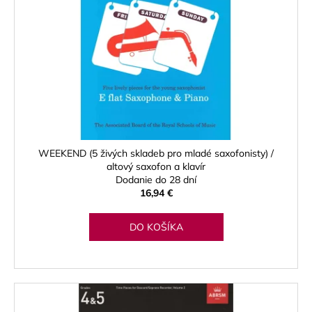
č
a
m
e
VANDOREN
JAVA
RED
CUT
PLÁTKY
NA
WEEKEND (5 živých skladeb pro mladé saxofonisty) /
ALT
altový saxofon a klavír
SAXOFÓN
Dodanie do 28 dní
3,50
16,94 €
€
DO KOŠÍKA