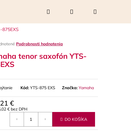
Hľadať
Prihlásenie
Nákupný
S-875EXS
košík
rné
dnotené
Podrobnosti hodnotenia
enie
aha tenor saxofón YTS-
tu
5EXS
čiek.
pýtanie
Kód:
YTS-875 EXS
Značka:
Yamaha
321 €
6,02 € bez DPH
Nasledujúce
otková
DO KOŠÍKA