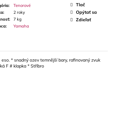
 PLÁTKY NA ALT
Tlač
ória
:
Tenorové
Opýtať sa
ka
:
2 roky
nosť
:
7 kg
Zdieľať
bca
:
Yamaha
eso. * snadný ozev temnější bary, rafinovaný zvuk
ká F # klapka * Stříbro