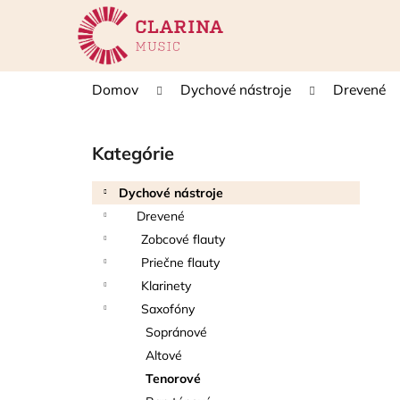
K
Prejsť
na
o
obsah
Späť
Späť
š
do
do
í
Domov
Dychové nástroje
Drevené
k
obchodu
obchodu
B
o
Kategórie
Preskočiť
č
kategórie
n
Dychové nástroje
ý
Drevené
p
Zobcové flauty
a
Priečne flauty
n
Klarinety
e
Saxofóny
l
Sopránové
Altové
Tenorové