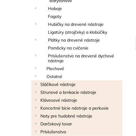
Barytónové
BLUE JUICE VALVE OIL - OLEJ NA
PIESTY
Hoboje
9,30 €
Fagoty
Hubičky na drevené nástroje
Ligatúry (strojčeky) a klobúčiky
Plátky na drevené nástroje
Pomôcky na cvičenie
Príslušenstvo na drevené dychové
nástroje
Plechové
Ostatné
Sláčikové nástroje
Strunové a brnkacie nástroje
Klávesové nástroje
Koncertné bicie nástroje a perkusie
Noty pre hudobné nástroje
Darčekový tovar
Príslušenstvo