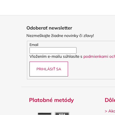
Z
á
Odoberať newsletter
p
Nezmeškajte žiadne novinky či zľavy!
ä
t
Email
i
Vložením e-mailu súhlasíte s
podmienkami och
e
PRIHLÁSIŤ SA
Platobné metódy
Dôl
>
Ako