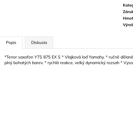
VANDOREN JAVA RED CUT PLÁTKY
VANDOREN V21
Kateg
NA ALT SAXOFÓN
SAXOFÓN
Záru
3,50 €
3,80 €
Hmot
Výro
Popis
Diskusia
*Tenor saxofon YTS 875 EX S * Vlajková loď Yamahy. * ručně dělané 
plný bohatých barev. * rychlá reakce, velký dynamický rozsah * Vyso